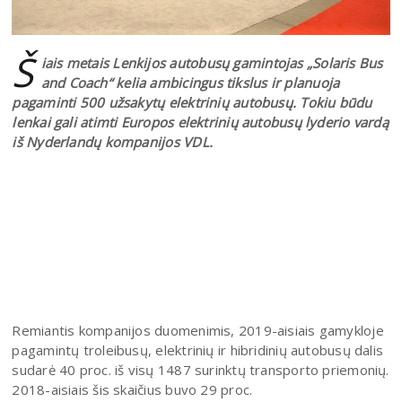
Š
iais metais Lenkijos autobusų gamintojas „Solaris Bus
and Coach“ kelia ambicingus tikslus ir planuoja
pagaminti 500 užsakytų elektrinių autobusų. Tokiu būdu
lenkai gali atimti Europos elektrinių autobusų lyderio vardą
iš Nyderlandų kompanijos VDL.
Remiantis kompanijos duomenimis, 2019-aisiais gamykloje
pagamintų troleibusų, elektrinių ir hibridinių autobusų dalis
sudarė 40 proc. iš visų 1487 surinktų transporto priemonių.
2018-aisiais šis skaičius buvo 29 proc.