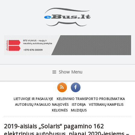
Show Menu
LIETUVOJE IR PASAULYJE
KELEIVINIO TRANSPORTO PROBLEMATIKA
AUTOBUSŲ PASAULIO NAUJOVĖS
ISTORIJA
VETERANŲ KAMPELIS
KELIONĖS
MUZIEJUS
2019-aisiais „Solaris“ pagamino 162
elektrinius autobusus, planai 2020-iesiems –