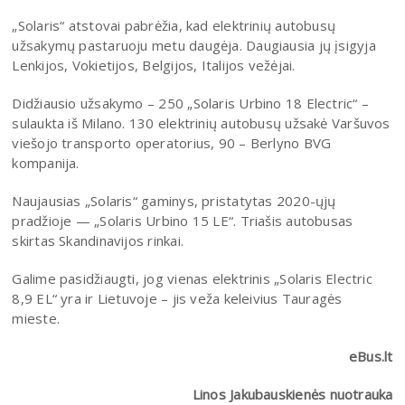
„Solaris“ atstovai pabrėžia, kad elektrinių autobusų
užsakymų pastaruoju metu daugėja. Daugiausia jų įsigyja
Lenkijos, Vokietijos, Belgijos, Italijos vežėjai.
Didžiausio užsakymo – 250 „Solaris Urbino 18 Electric“ –
sulaukta iš Milano. 130 elektrinių autobusų užsakė Varšuvos
viešojo transporto operatorius, 90 – Berlyno BVG
kompanija.
Naujausias „Solaris“ gaminys, pristatytas 2020-ųjų
pradžioje — „Solaris Urbino 15 LE“. Triašis autobusas
skirtas Skandinavijos rinkai.
Galime pasidžiaugti, jog vienas elektrinis „Solaris Electric
8,9 EL“ yra ir Lietuvoje – jis veža keleivius Tauragės
mieste.
eBus.lt
Linos Jakubauskienės nuotrauka