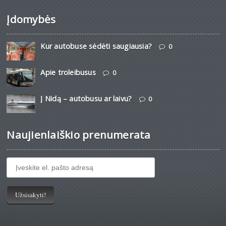
Įdomybės
Kur autobuse sėdėti saugiausia?
0
Apie troleibusus
0
Į Nidą – autobusu ar laivu?
0
Naujienlaiškio prenumerata