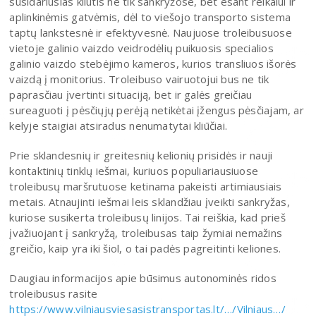
susidariusias kliūtis ne tik sankryžose, bet esant reikalui ir
aplinkinėmis gatvėmis, dėl to viešojo transporto sistema
taptų lankstesnė ir efektyvesnė. Naujuose troleibusuose
vietoje galinio vaizdo veidrodėlių puikuosis specialios
galinio vaizdo stebėjimo kameros, kurios transliuos išorės
vaizdą į monitorius. Troleibuso vairuotojui bus ne tik
paprasčiau įvertinti situaciją, bet ir galės greičiau
sureaguoti į pėsčiųjų perėją netikėtai įžengus pėsčiajam, ar
kelyje staigiai atsiradus nenumatytai kliūčiai.
Prie sklandesnių ir greitesnių kelionių prisidės ir nauji
kontaktinių tinklų iešmai, kuriuos populiariausiuose
troleibusų maršrutuose ketinama pakeisti artimiausiais
metais. Atnaujinti iešmai leis sklandžiau įveikti sankryžas,
kuriose susikerta troleibusų linijos. Tai reiškia, kad prieš
įvažiuojant į sankryžą, troleibusas taip žymiai nemažins
greičio, kaip yra iki šiol, o tai padės pagreitinti keliones.
Daugiau informacijos apie būsimus autonominės ridos
troleibusus rasite
https://www.vilniausviesasistransportas.lt/…/Vilniaus…/