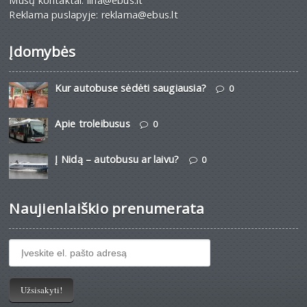
Mūsų kontaktai: lina@ebus.lt
Reklama puslapyje: reklama@ebus.lt
Įdomybės
Kur autobuse sėdėti saugiausia?
0
Apie troleibusus
0
Į Nidą – autobusu ar laivu?
0
Naujienlaiškio prenumerata