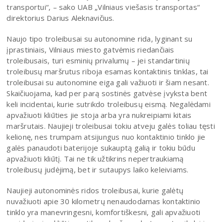
transportui“, – sako UAB „Vilniaus viešasis transportas“
direktorius Darius Aleknavičius.
Naujo tipo troleibusai su autonomine rida, lyginant su
įprastiniais, Vilniaus miesto gatvėmis riedančiais
troleibusais, turi esminių privalumų – jei standartinių
troleibusų maršrutus riboja esamas kontaktinis tinklas, tai
troleibusai su autonomine eiga gali važiuoti ir šiam nesant.
Skaičiuojama, kad per parą sostinės gatvėse įvyksta bent
keli incidentai, kurie sutrikdo troleibusų eismą. Negalėdami
apvažiuoti kliūties jie stoja arba yra nukreipiami kitais
maršrutais. Naujieji troleibusai tokiu atveju galės toliau tęsti
kelionę, nes trumpam atsijungus nuo kontaktinio tinklo jie
galės panaudoti baterijoje sukauptą galią ir tokiu būdu
apvažiuoti kliūtį. Tai ne tik užtikrins nepertraukiamą
troleibusų judėjimą, bet ir sutaupys laiko keleiviams.
Naujieji autonominės ridos troleibusai, kurie galėtų
nuvažiuoti apie 30 kilometrų nenaudodamas kontaktinio
tinklo yra manevringesni, komfortiškesni, gali apvažiuoti