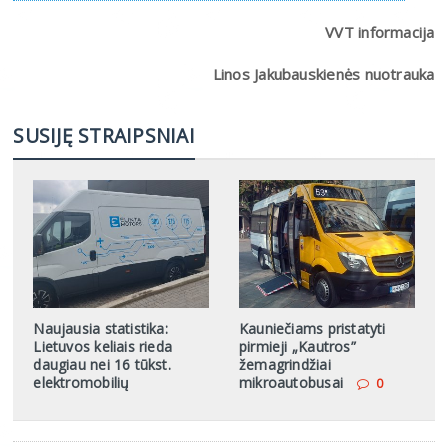
VVT informacija
Linos Jakubauskienės nuotrauka
SUSIJĘ STRAIPSNIAI
Naujausia statistika:
Kauniečiams pristatyti
Lietuvos keliais rieda
pirmieji „Kautros”
daugiau nei 16 tūkst.
žemagrindžiai
elektromobilių
mikroautobusai
0