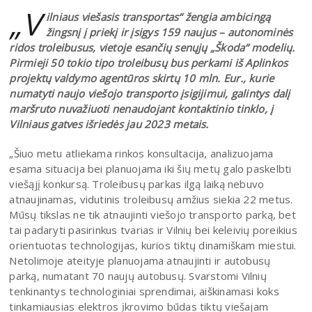
„V
ilniaus viešasis transportas“ žengia ambicingą
žingsnį į priekį ir įsigys 159 naujus – autonominės
ridos troleibusus, vietoje esančių senųjų „Škoda“ modelių.
Pirmieji 50 tokio tipo troleibusų bus perkami iš Aplinkos
projektų valdymo agentūros skirtų 10 mln. Eur., kurie
numatyti naujo viešojo transporto įsigijimui, galintys dalį
maršruto nuvažiuoti nenaudojant kontaktinio tinklo, į
Vilniaus gatves išriedės jau 2023 metais.
„Šiuo metu atliekama rinkos konsultacija, analizuojama
esama situacija bei planuojama iki šių metų galo paskelbti
viešąjį konkursą. Troleibusų parkas ilgą laiką nebuvo
atnaujinamas, vidutinis troleibusų amžius siekia 22 metus.
Mūsų tikslas ne tik atnaujinti viešojo transporto parką, bet
tai padaryti pasirinkus tvarias ir Vilnių bei keleivių poreikius
orientuotas technologijas, kurios tiktų dinamiškam miestui.
Netolimoje ateityje planuojama atnaujinti ir autobusų
parką, numatant 70 naujų autobusų. Svarstomi Vilnių
tenkinantys technologiniai sprendimai, aiškinamasi koks
tinkamiausias elektros įkrovimo būdas tiktų viešajam