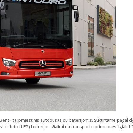
enz“ tarpmiestinis autobusas su baterijomis. Sukurtame pagal dyz
es fosfato (LFP) baterijos. Galimi du transporto priemonės ilgiai: 1