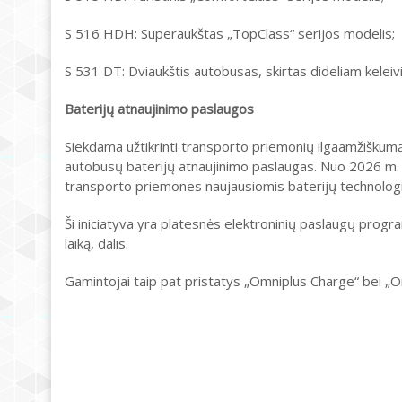
S 516 HDH: Superaukštas „TopClass“ serijos modelis;
S 531 DT: Dviaukštis autobusas, skirtas dideliam keleivių
Baterijų atnaujinimo paslaugos
Siekdama užtikrinti transporto priemonių ilgaamžiškumą
autobusų baterijų atnaujinimo paslaugas. Nuo 2026 m. ta
transporto priemones naujausiomis baterijų technolog
Ši iniciatyva yra platesnės elektroninių paslaugų prog
laiką, dalis.
Gamintojai taip pat pristatys „Omniplus Charge“ bei „O