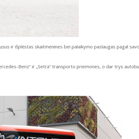
usus ir išplėstas skaitmenines bei palaikymo paslaugas pagal sav
cedes-Benz“ ir „Setra“ transporto priemones, o dar trys autobu