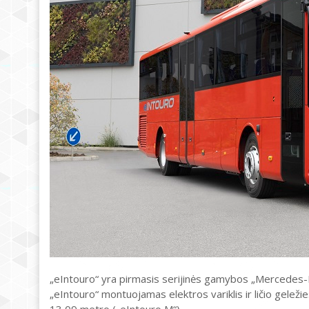
„eIntouro“ yra pirmasis serijinės gamybos „Mercedes-B
„eIntouro“ montuojamas elektros variklis ir ličio geleži