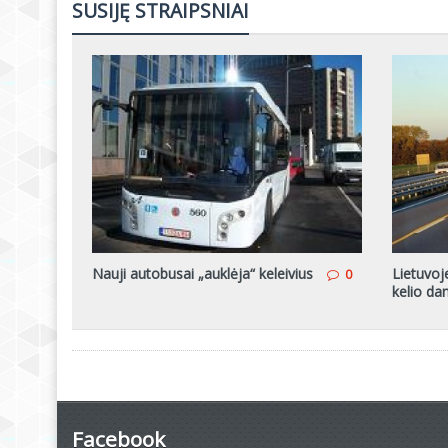
SUSIJĘ STRAIPSNIAI
Nauji autobusai „auklėja“ keleivius
Lietuvoj
0
kelio d
Facebook