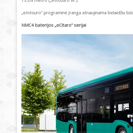
13,09 metro („eIntouro M“).
„eIntouro“ programinė įranga atnaujinama belaidžiu būdu
NMC4 baterijos „eCitaro“ serijai