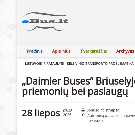
Pradinis
Apie Mus
Tvarkaraščiai
Archyvas
LIETUVOJE IR PASAULYJE
KELEIVINIO TRANSPORTO PROBLEMATIKA
„Daimler Buses“ Briuselyj
priemonių bei paslaugų
28 liepos
Spausdinti straipsnį
03:48
2025
Autobusų pasaulio naujovė
Lankytojai