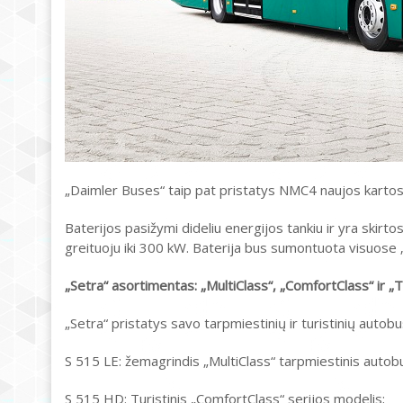
„Daimler Buses“ taip pat pristatys NMC4 naujos kartos
Baterijos pasižymi dideliu energijos tankiu ir yra skirtos
greituoju iki 300 kW. Baterija bus sumontuota visuose „
„Setra“ asortimentas: „MultiClass“, „ComfortClass“ ir „
„Setra“ pristatys savo tarpmiestinių ir turistinių aut
S 515 LE: žemagrindis „MultiClass“ tarpmiestinis autob
S 515 HD: Turistinis „ComfortClass“ serijos modelis;