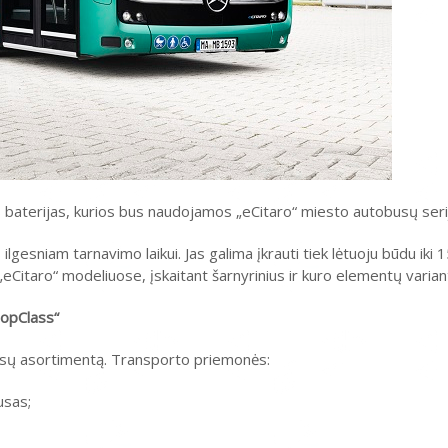
 baterijas, kurios bus naudojamos „eCitaro“ miesto autobusų ser
 ilgesniam tarnavimo laikui. Jas galima įkrauti tiek lėtuoju būdu iki 
eCitaro“ modeliuose, įskaitant šarnyrinius ir kuro elementų varian
TopClass“
obusų asortimentą. Transporto priemonės:
usas;