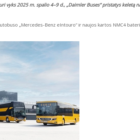
ri vyks 2025 m. spalio 4–9 d., „Daimler Buses“ pristatys keletą n
 autobuso „Mercedes-Benz eIntouro“ ir naujos kartos NMC4 baterij