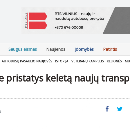
Saugus eismas
Naujienos
Įdomybės
Patirtis
AUTOBUSŲ PASAULIO NAUJOVĖS
ISTORIJA
VETERANŲ KAMPELIS
KELIONĖS
MU
e pristatys keletą naujų trans
s