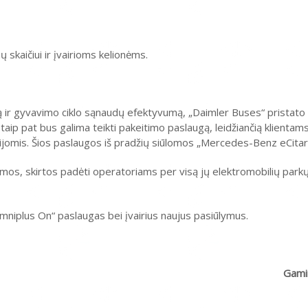
 skaičiui ir įvairioms kelionėms.
 ir gyvavimo ciklo sąnaudų efektyvumą, „Daimler Buses“ pristato 
ip pat bus galima teikti pakeitimo paslaugą, leidžiančią klientams
ijomis. Šios paslaugos iš pradžių siūlomos „Mercedes-Benz eCita
ramos, skirtos padėti operatoriams per visą jų elektromobilių par
mniplus On“ paslaugas bei įvairius naujus pasiūlymus.
Gami