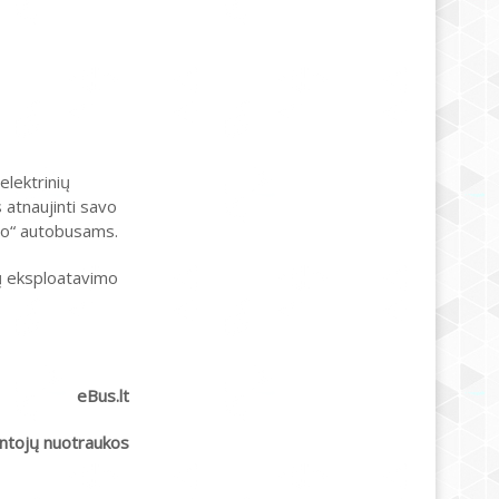
elektrinių
 atnaujinti savo
ro“ autobusams.
kų eksploatavimo
eBus.lt
ntojų nuotraukos