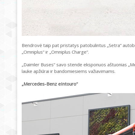
Bendrovė taip pat pristatys patobulintus „Setra“ autob
„Omniplus“ ir „Omniplus Charge“.
„Daimler Buses“ savo stende eksponuos aštuonias „Mer
lauke apžiūrai ir bandomiesiems važiavimams.
„Mercedes-Benz eIntouro“