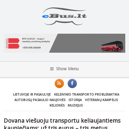
Show Menu
LIETUVOJE IR PASAULYJE
KELEIVINIO TRANSPORTO PROBLEMATIKA
AUTOBUSŲ PASAULIO NAUJOVĖS
ISTORIJA
VETERANŲ KAMPELIS
KELIONĖS
MUZIEJUS
Dovana viešuoju transportu keliaujantiems
kauniečiams: už tris eurus – tris metus