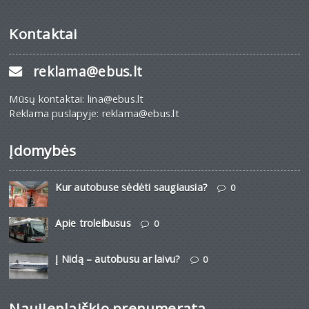
Kontaktai
reklama@ebus.lt
Mūsų kontaktai: lina@ebus.lt
Reklama puslapyje: reklama@ebus.lt
Įdomybės
Kur autobuse sėdėti saugiausia?
0
Apie troleibusus
0
Į Nidą – autobusu ar laivu?
0
Naujienlaiškio prenumerata