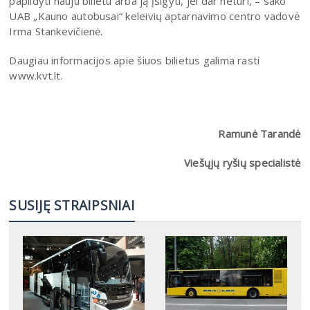
papildyti nauju bilietu arba ją įsigyti, jei dar neturi, – sako
UAB „Kauno autobusai“ keleivių aptarnavimo centro vadovė
Irma Stankevičienė.
Daugiau informacijos apie šiuos bilietus galima rasti
www.kvt.lt.
Ramunė Tarandė
Viešųjų ryšių specialistė
SUSIJĘ STRAIPSNIAI