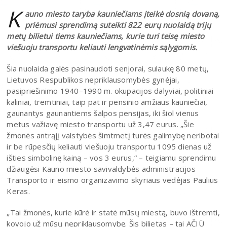
K
auno miesto taryba kauniečiams įteikė dosnią dovaną,
priėmusi sprendimą suteikti 822 eurų nuolaidą trijų
metų bilietui tiems kauniečiams, kurie turi teisę miesto
viešuoju transportu keliauti lengvatinėmis sąlygomis.
Šia nuolaida galės pasinaudoti senjorai, sulaukę 80 metų,
Lietuvos Respublikos nepriklausomybės gynėjai,
pasipriešinimo 1940–1990 m. okupacijos dalyviai, politiniai
kaliniai, tremtiniai, taip pat ir pensinio amžiaus kauniečiai,
gaunantys gaunantiems šalpos pensijas, iki šiol vienus
metus važiavę miesto transportu už 3,47 eurus. „Šie
žmonės antrąjį valstybės šimtmetį turės galimybę neribotai
ir be rūpesčių keliauti viešuoju transportu 1095 dienas už
išties simbolinę kainą – vos 3 eurus,“ – teigiamu sprendimu
džiaugėsi Kauno miesto savivaldybės administracijos
Transporto ir eismo organizavimo skyriaus vedėjas Paulius
Keras.
„Tai žmonės, kurie kūrė ir statė mūsų miestą, buvo ištremti,
kovojo už mūsų nepriklausomybę. Šis bilietas – tai AČIŪ