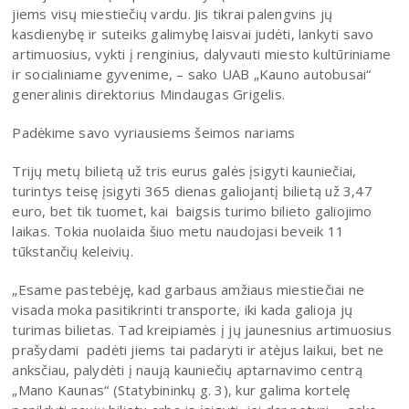
jiems visų miestiečių vardu. Jis tikrai palengvins jų
kasdienybę ir suteiks galimybę laisvai judėti, lankyti savo
artimuosius, vykti į renginius, dalyvauti miesto kultūriniame
ir socialiniame gyvenime, – sako UAB „Kauno autobusai“
generalinis direktorius Mindaugas Grigelis.
Padėkime savo vyriausiems šeimos nariams
Trijų metų bilietą už tris eurus galės įsigyti kauniečiai,
turintys teisę įsigyti 365 dienas galiojantį bilietą už 3,47
euro, bet tik tuomet, kai baigsis turimo bilieto galiojimo
laikas. Tokia nuolaida šiuo metu naudojasi beveik 11
tūkstančių keleivių.
„Esame pastebėję, kad garbaus amžiaus miestiečiai ne
visada moka pasitikrinti transporte, iki kada galioja jų
turimas bilietas. Tad kreipiamės į jų jaunesnius artimuosius
prašydami padėti jiems tai padaryti ir atėjus laikui, bet ne
anksčiau, palydėti į naują kauniečių aptarnavimo centrą
„Mano Kaunas“ (Statybininkų g. 3), kur galima kortelę