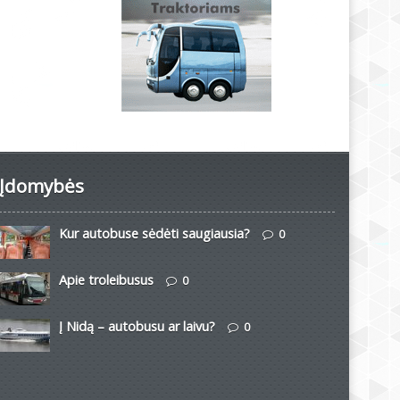
Įdomybės
Kur autobuse sėdėti saugiausia?
0
Apie troleibusus
0
Į Nidą – autobusu ar laivu?
0