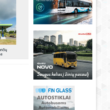
ančių
se