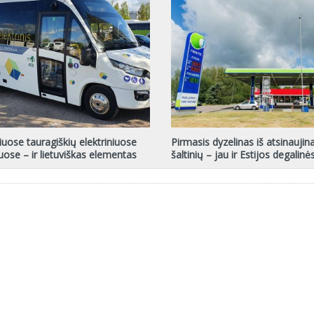
uose tauragiškių elektriniuose
Pirmasis dyzelinas iš atsinaujin
ose – ir lietuviškas elementas
šaltinių – jau ir Estijos degalinė