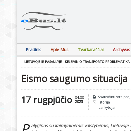
Pradinis
Apie Mus
Tvarkaraščiai
Archyvas
LIETUVOJE IR PASAULYJE
KELEIVINIO TRANSPORTO PROBLEMATIKA
Eismo saugumo situacija 
17 rugpjūčio
Spausdinti straipsnį
04:00
2023
Istorija
Lankytojai
P
alyginus su kaimyninėmis valstybėmis, Lietuvoje a