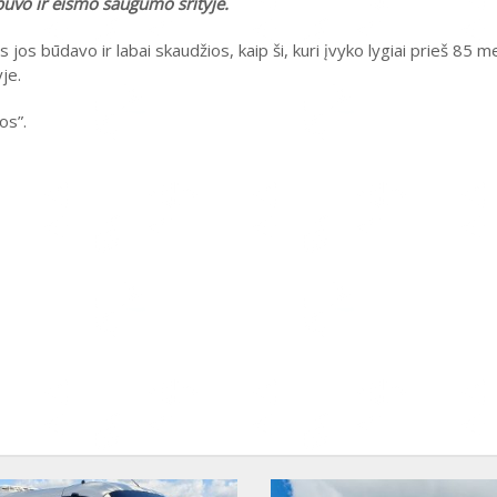
 buvo ir eismo saugumo srityje.
 jos būdavo ir labai skaudžios, kaip ši, kuri įvyko lygiai prieš 85 
je.
os”.