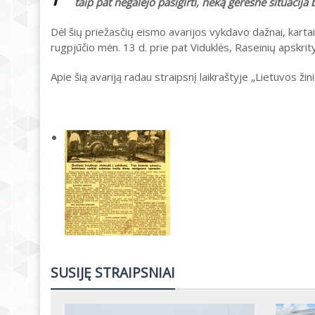
taip pat negalėjo pasigirti, neką geresnė situacija
Dėl šių priežasčių eismo avarijos vykdavo dažnai, kartais
rugpjūčio mėn. 13 d. prie pat Viduklės, Raseinių apskrity
Apie šią avariją radau straipsnį laikraštyje „Lietuvos žini
SUSIJĘ STRAIPSNIAI