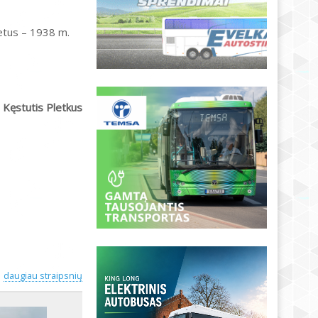
metus – 1938 m.
Kęstutis Pletkus
daugiau straipsnių