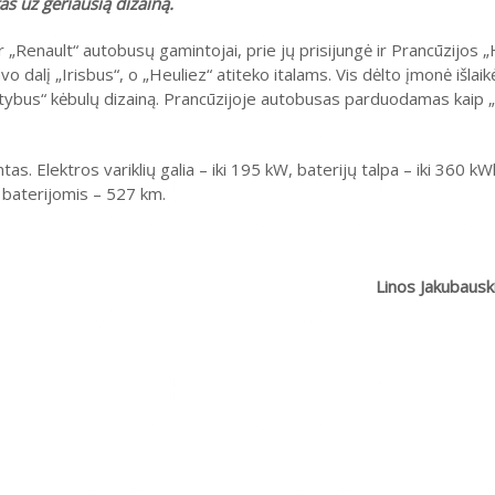
as už geriausią dizainą.
r „Renault“ autobusų gamintojai, prie jų prisijungė ir Prancūzijos „
 dalį „Irisbus“, o „Heuliez“ atiteko italams. Vis dėlto įmonė išlaik
Citybus“ kėbulų dizainą. Prancūzijoje autobusas parduodamas kaip „
ntas. Elektros variklių galia – iki 195 kW, baterijų talpa – iki 360 kW
 baterijomis – 527 km.
Linos Jakubaus