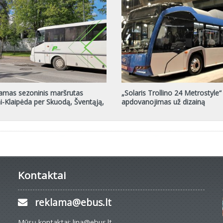
amas sezoninis maršrutas
„Solaris Trollino 24 Metrostyle“
i-Klaipėda per Skuodą, Šventąją,
apdovanojimas už dizainą
Kontaktai
reklama@ebus.lt
Mūsų kontaktai: lina@ebus.lt