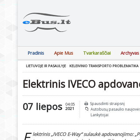
Pradinis
Apie Mus
Tvarkaraščiai
Archyvas
LIETUVOJE IR PASAULYJE
KELEIVINIO TRANSPORTO PROBLEMATIKA
Elektrinis IVECO apdovan
07 liepos
Spausdinti straipsnį
04:05
2021
Autobusų pasaulio naujovė
Lankytojai
E
lektrinis „IVECO E-Way“ sulaukė apdovanojimo: „P