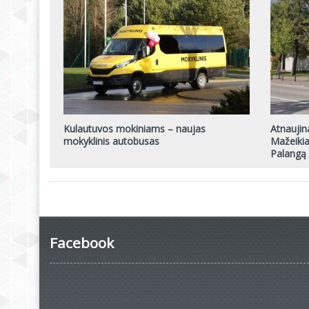
Kulautuvos mokiniams – naujas
Atnaujin
mokyklinis autobusas
Mažeikia
Palangą
Facebook