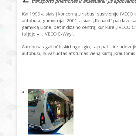
transporto priemonės ir aksesuarai“ jis apdovanot
Kai 1999-aisiais į koncerną „Irisbus“ susivienijo IVECO i
autobusų gamintojai. 2001-aisiais „Renault“ pardavė savo
gamyklą Lione, bet ir dizaino centrą, kur kūrė „IVECO 
Ialijoje – „IVECO E-Way“.
Autobusas gali būti skirtingo ilgio, taip pat – ir sudeveji
autobusų nuvažiuotas atstumas vieną kartą įkrautomis