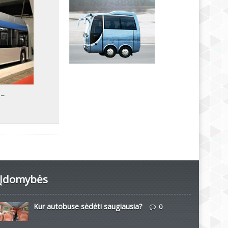
 –
Įdomybės
Kur autobuse sėdėti saugiausia?
0