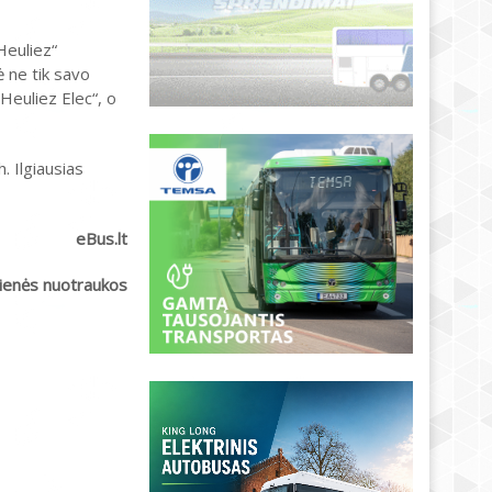
Heuliez“
ė ne tik savo
Heuliez Elec“, o
h. Ilgiausias
eBus.lt
kienės nuotraukos