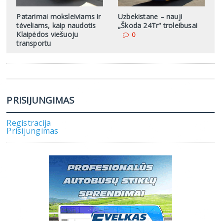
Patarimai moksleiviams ir
Uzbekistane – nauji
tėveliams, kaip naudotis
„Škoda 24Tr“ troleibusai
Klaipėdos viešuoju
0
transportu
PRISIJUNGIMAS
Registracija
Prisijungimas