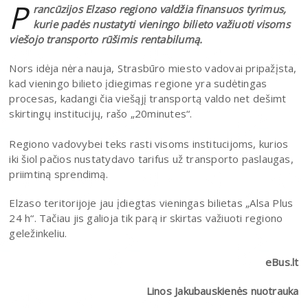
P
rancūzijos Elzaso regiono valdžia finansuos tyrimus,
kurie padės nustatyti vieningo bilieto važiuoti visoms
viešojo transporto rūšimis rentabilumą.
Nors idėja nėra nauja, Strasbūro miesto vadovai pripažįsta,
kad vieningo bilieto įdiegimas regione yra sudėtingas
procesas, kadangi čia viešąjį transportą valdo net dešimt
skirtingų institucijų, rašo „20minutes“.
Regiono vadovybei teks rasti visoms institucijoms, kurios
iki šiol pačios nustatydavo tarifus už transporto paslaugas,
priimtiną sprendimą.
Elzaso teritorijoje jau įdiegtas vieningas bilietas „Alsa Plus
24 h“. Tačiau jis galioja tik parą ir skirtas važiuoti regiono
geležinkeliu.
eBus.lt
Linos Jakubauskienės nuotrauka