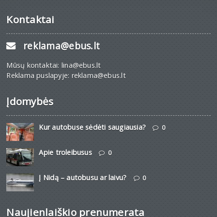
Kontaktai
reklama@ebus.lt
Mūsų kontaktai: lina@ebus.lt
Reklama puslapyje: reklama@ebus.lt
Įdomybės
Kur autobuse sėdėti saugiausia?
0
Apie troleibusus
0
Į Nidą – autobusu ar laivu?
0
Naujienlaiškio prenumerata