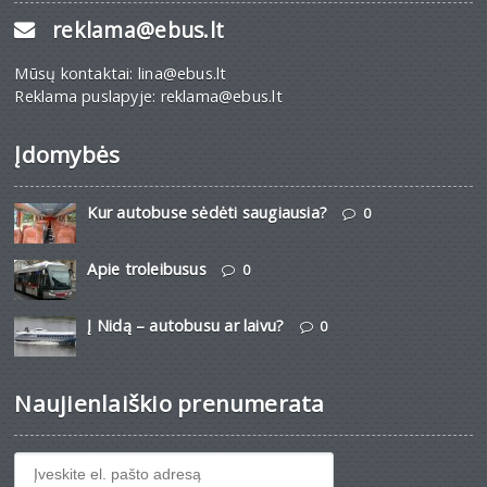
reklama@ebus.lt
Mūsų kontaktai: lina@ebus.lt
Reklama puslapyje: reklama@ebus.lt
Įdomybės
Kur autobuse sėdėti saugiausia?
0
Apie troleibusus
0
Į Nidą – autobusu ar laivu?
0
Naujienlaiškio prenumerata