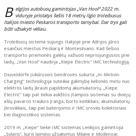
B
elgijos autobusų gamintojas „Van Hool“ 2022 m.
viduryje pristatys šešis 18 metrų ilgio troleibusus
Italijos miesto Peskaros transporto tarnybai. Dar trys gali
būti užsakyti vėliau.
Troleibusų sistema sujungs Italijoje prie Adrijos jūros
esančius miestus Peskarą ir Montesilvano. Kad šešios
transporto priemonės galėtų važiuoti neprisijungusios prie
laidų, „Van Hool“ naudoja „Kiepe Electric“ IMC technologiją.
Diuseldorfe įsikūrusios bendrovės sukurta „In-Motion-
Charging“ technologija suteikia galimybę kelionės metu nuo
elektros laidų įkrauti papildomą akumuliatorių. „Kiepe
Electric“ taip pat tiekia aukštos įtampos sistemas su dviejų
ašių pavaros traukos įranga, borto keitikliais, akumuliatorių
įkrovikliais, taip pat baterijomis ir IMC srovės kolektoriais
bei diagnostikos sistemas.
2019 m. „Kiepe“ tiekė IMC sistemas Lenkijos gamintojui
„Solaris“, kuris laimėjo užsakymus Milane ir Modenoje.