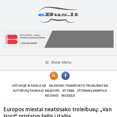
Show Menu
LIETUVOJE IR PASAULYJE
KELEIVINIO TRANSPORTO PROBLEMATIKA
AUTOBUSŲ PASAULIO NAUJOVĖS
ISTORIJA
VETERANŲ KAMPELIS
KELIONĖS
MUZIEJUS
Europos miestai neatsisako troleibusų: „Van
Hool“ pristatys šešis į Italiją