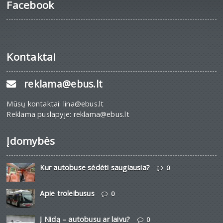
Facebook
Kontaktai
reklama@ebus.lt
Mūsų kontaktai: lina@ebus.lt
Reklama puslapyje: reklama@ebus.lt
Įdomybės
Kur autobuse sėdėti saugiausia?
0
Apie troleibusus
0
Į Nidą – autobusu ar laivu?
0