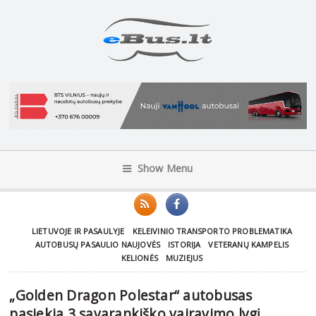
Show Menu
LIETUVOJE IR PASAULYJE
KELEIVINIO TRANSPORTO PROBLEMATIKA
AUTOBUSŲ PASAULIO NAUJOVĖS
ISTORIJA
VETERANŲ KAMPELIS
KELIONĖS
MUZIEJUS
„Golden Dragon Polestar“ autobusas
pasiekia 3 savarankiško vairavimo lygį