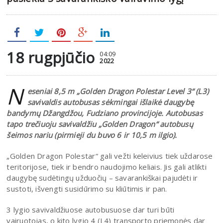
18 rugpjūčio
04:09
2022
N
eseniai 8,5 m „Golden Dragon Polestar Level 3“ (L3)
savivaldis autobusas sėkmingai išlaikė daugybę
bandymų Džangdžou, Fudziano provincijoje. Autobusas
tapo trečiuoju savivaldžiu „Golden Dragon“ autobusų
šeimos nariu (pirmieji du buvo 6 ir 10,5 m ilgio).
„Golden Dragon Polestar“ gali vežti keleivius tiek uždarose
teritorijose, tiek ir bendro naudojimo keliais. Jis gali atlikti
daugybę sudėtingų užduočių – savarankiškai pajudėti ir
sustoti, išvengti susidūrimo su kliūtimis ir pan.
3 lygio savivaldžiuose autobusuose dar turi būti
vairuotojas, o kito lygio 4 (L4) transporto priemonės dar