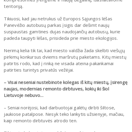
teritoriją.
Tikiuosi, kad jau netrukus už Europos Sąjungos lėšas
Panevėžio autobusų parkas įsigis dar dešimt naujų
suspaustas gamtines dujas naudojančių autobusų, kurie
padeda taupyti lėšas, prisideda prie miesto ekologijos.
Nerimą kelia tik tai, kad miesto valdžia žada skelbti viešųjų
pirkimų konkursus dviems maršrutų paketams. Kitų miestų
patirtis rodo, kad į rinką ne visada ateina pakankamai
patirties turintys privatūs vežėjai.
– Visai neseniai nustebinote kolegas iš kitų miestų, įsirengę
naujas, modernias remonto dirbtuves, kokių iki šiol
Lietuvoje nebuvo…
– Seniai norėjosi, kad darbuotojai galėtų dirbti šiltose,
jaukiose patalpose. Nesyk teko lankytis užsienyje, mačiau,
kaip remonto dirbtuvės atrodo ten.