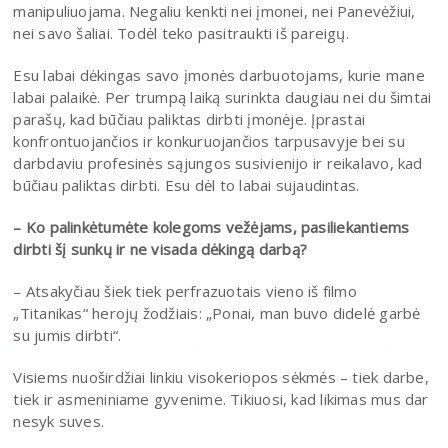
manipuliuojama. Negaliu kenkti nei įmonei, nei Panevėžiui,
nei savo šaliai. Todėl teko pasitraukti iš pareigų.
Esu labai dėkingas savo įmonės darbuotojams, kurie mane
labai palaikė. Per trumpą laiką surinkta daugiau nei du šimtai
parašų, kad būčiau paliktas dirbti įmonėje. Įprastai
konfrontuojančios ir konkuruojančios tarpusavyje bei su
darbdaviu profesinės sąjungos susivienijo ir reikalavo, kad
būčiau paliktas dirbti. Esu dėl to labai sujaudintas.
– Ko palinkėtumėte kolegoms vežėjams, pasiliekantiems
dirbti šį sunkų ir ne visada dėkingą darbą?
– Atsakyčiau šiek tiek perfrazuotais vieno iš filmo
„Titanikas“ herojų žodžiais: „Ponai, man buvo didelė garbė
su jumis dirbti“.
Visiems nuoširdžiai linkiu visokeriopos sėkmės – tiek darbe,
tiek ir asmeniniame gyvenime. Tikiuosi, kad likimas mus dar
nesyk suves.