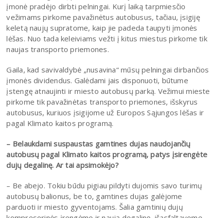
įmonė pradėjo dirbti pelningai. Kurį laiką tarpmiesčio
vežimams pirkome pavažinėtus autobusus, tačiau, įsigiję
keletą naujų supratome, kaip jie padeda taupyti įmonės
lėšas. Nuo tada keleiviams vežti į kitus miestus pirkome tik
naujas transporto priemones.
Gaila, kad savivaldybė „nusavina“ mūsų pelningai dirbančios
įmonės dividendus. Galėdami jais disponuoti, būtume
įstengę atnaujinti ir miesto autobusų parką. Vežimui mieste
pirkome tik pavažinėtas transporto priemones, išskyrus
autobusus, kuriuos įsigijome už Europos Sąjungos lėšas ir
pagal Klimato kaitos programą.
– Belaukdami suspaustas gamtines dujas naudojančių
autobusų pagal Klimato kaitos programą, patys įsirengėte
dujų degalinę. Ar tai apsimokėjo?
– Be abejo. Tokiu būdu pigiau pildyti dujomis savo turimų
autobusų balionus, be to, gamtines dujas galėjome
parduoti ir miesto gyventojams. Šalia gamtinių dujų
kompresorinės įrengėme ir naują degalinę, išasfaltavome