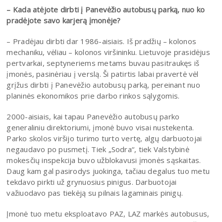
– Kada atėjote dirbti į Panevėžio autobusų parką, nuo ko
pradėjote savo karjerą įmonėje?
– Pradėjau dirbti dar 1986-aisiais. Iš pradžių – kolonos
mechaniku, vėliau – kolonos viršininku. Lietuvoje prasidėjus
pertvarkai, septyneriems metams buvau pasitraukęs iš
įmonės, pasinėriau į verslą. Ši patirtis labai pravertė vėl
grįžus dirbti į Panevėžio autobusų parką, pereinant nuo
planinės ekonomikos prie darbo rinkos sąlygomis.
2000-aisiais, kai tapau Panevėžio autobusų parko
generaliniu direktoriumi, įmonė buvo visai nustekenta.
Parko skolos viršijo turimo turto vertę, algų darbuotojai
negaudavo po pusmetį. Tiek „Sodra“, tiek Valstybinė
mokesčių inspekcija buvo užblokavusi įmonės sąskaitas.
Daug kam gal pasirodys juokinga, tačiau degalus tuo metu
tekdavo pirkti už grynuosius pinigus. Darbuotojai
važiuodavo pas tiekėją su pilnais lagaminais pinigų.
Įmonė tuo metu eksploatavo PAZ, LAZ markės autobusus,