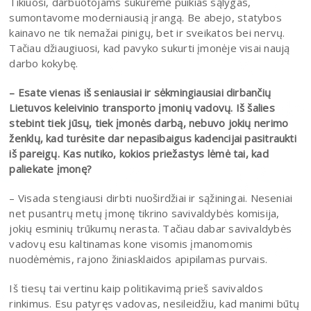
Tikiuosi, darbuotojams sukūrėme puikias sąlygas,
sumontavome moderniausią įrangą. Be abejo, statybos
kainavo ne tik nemažai pinigų, bet ir sveikatos bei nervų.
Tačiau džiaugiuosi, kad pavyko sukurti įmonėje visai naują
darbo kokybę.
– Esate vienas iš seniausiai ir sėkmingiausiai dirbančių
Lietuvos keleivinio transporto įmonių vadovų. Iš šalies
stebint tiek jūsų, tiek įmonės darbą, nebuvo jokių nerimo
ženklų, kad turėsite dar nepasibaigus kadencijai pasitraukti
iš pareigų. Kas nutiko, kokios priežastys lėmė tai, kad
paliekate įmonę?
– Visada stengiausi dirbti nuoširdžiai ir sąžiningai. Neseniai
net pusantrų metų įmonę tikrino savivaldybės komisija,
jokių esminių trūkumų nerasta. Tačiau dabar savivaldybės
vadovų esu kaltinamas kone visomis įmanomomis
nuodėmėmis, rajono žiniasklaidos apipilamas purvais.
Iš tiesų tai vertinu kaip politikavimą prieš savivaldos
rinkimus. Esu patyręs vadovas, nesileidžiu, kad manimi būtų