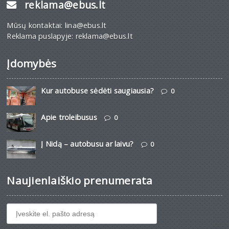
reklama@ebus.lt
Mūsų kontaktai: lina@ebus.lt
Reklama puslapyje: reklama@ebus.lt
Įdomybės
Kur autobuse sėdėti saugiausia?
0
Apie troleibusus
0
Į Nidą – autobusu ar laivu?
0
Naujienlaiškio prenumerata