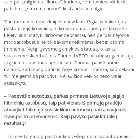
taip pat pailgintus „Ikarus“, kuriuos, remdamiesi vilniečių
patirtimi, „sutrumpinome“ iki standartinio ilgio.
Tuo metu vertėmės kaip išmanydami. Pigiai iš Vokietijos
pašto įsigiję krovininių mikroautobusų, juos perdarėme į
keleivinius. Matyt, dirbome neprastai, nes perdarinėjome
mikroautobusus ne tik savoms reikmėms, bet ir kitoms
įmonėms. Netgi gavome gamyklos statusą, o kartą
sulaukėme skambučio iš Turino, IVECO autobusų gamintojų,
jog jie nori pas mus apsilankyti. Žinoma, paaiškinome
italams, kad mūsų patirtis šioje srityje – menka, kad nelabai
turime jiems ką parodyti. Vėliau šios veiklos teko visai
atsisakyti.
– Panevėžio autobusų parkas pirmasis Lietuvoje įsigijo
hibridinių autobusų, taip pat vienas iš pirmųjų pradėjo
atnaujinti tolimojo susisiekimo autobusų parką naujomis
transporto priemonėmis. Kaip pavyko pasiekti tokių
rezultatų?
– Iš miesto gatvių pasitraukus vežėjams mikroautobusais,