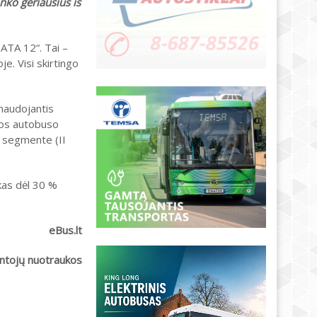
nko geriausius iš
ATA 12“. Tai –
e. Visi skirtingo
naudojantis
ros autobuso
e segmente (II
kas dėl 30 %
eBus.lt
intojų nuotraukos