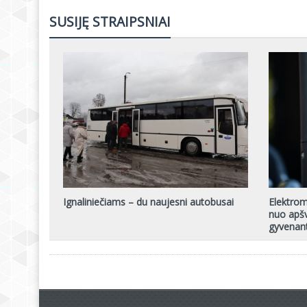
SUSIJĘ STRAIPSNIAI
Ignaliniečiams – du naujesni autobusai
Elektromo
nuo apšv
gyvenan