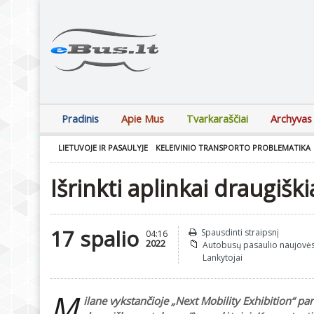
Pradinis
Apie Mus
Tvarkaraščiai
Archyvas
LIETUVOJE IR PASAULYJE
KELEIVINIO TRANSPORTO PROBLEMATIKA
Išrinkti aplinkai draugišk
17 spalio
Spausdinti straipsnį
04:16
2022
Autobusų pasaulio naujovė
Lankytojai
M
ilane vykstančioje „Next Mobility Exhibition“ p