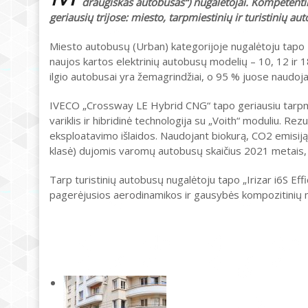
draugiškas autobusas“) nugalėtojai. Kompetenting
geriausių trijose: miesto, tarpmiestinių ir turistinių au
Miesto autobusų (Urban) kategorijoje nugalėtoju tapo 
naujos kartos elektrinių autobusų modelių – 10, 12 ir 18
ilgio autobusai yra žemagrindžiai, o 95 % juose naud
IVECO „Crossway LE Hybrid CNG“ tapo geriausiu tarpmi
variklis ir hibridinė technologija su „Voith“ moduliu
eksploatavimo išlaidos. Naudojant biokurą, CO2 emisij
klasė) dujomis varomų autobusų skaičius 2021 metais, 
Tarp turistinių autobusų nugalėtoju tapo „Irizar i6S Ef
pagerėjusios aerodinamikos ir gausybės kompozitinių 