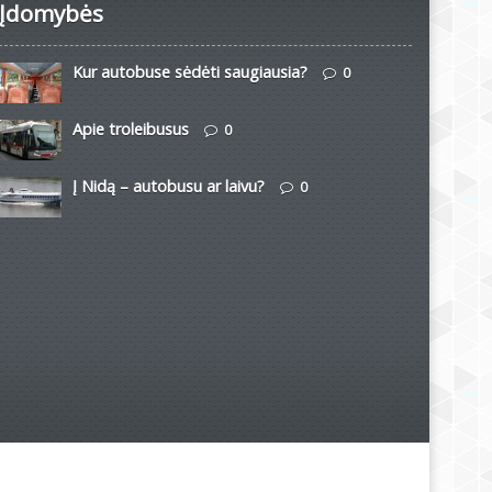
Įdomybės
Kur autobuse sėdėti saugiausia?
0
Apie troleibusus
0
Į Nidą – autobusu ar laivu?
0