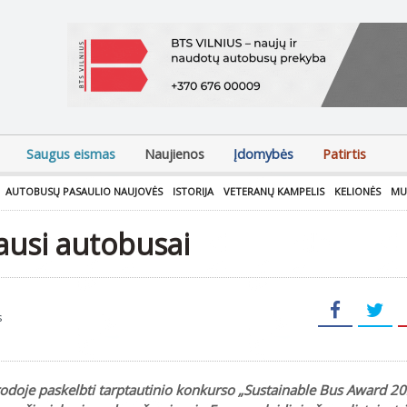
Saugus eismas
Naujienos
Įdomybės
Patirtis
AUTOBUSŲ PASAULIO NAUJOVĖS
ISTORIJA
VETERANŲ KAMPELIS
KELIONĖS
MU
iausi autobusai
s
arodoje paskelbti tarptautinio konkurso „Sustainable Bus Award 20