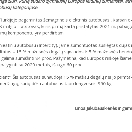
a žiuri, kurią sudaro žymiausių Europos leidinių žurnalistai, atri
tobusų kategorijose.
Turkijoje pagamintas žemagrindis elektrinis autobusas „Karsan e-
 m ilgio – atstovas, kuris pirmą kartą pristatytas 2021 m. pabaigoj
ojamų komponentų yra perdirbami.
estiniu autobusu (Intercity). Jame sumontuotas suslėgtas dujas 
. Rezultatas – 15 % mažesnės degalų sąnaudos ir 5 % mažesnės bend
ą galima sumažinti 84 proc. Pažymėtina, kad Europos rinkoje šiam
palyginti su 2020 metais, išaugo 60 proc.
ficient“. Šis autobusas sunaudoja 15 % mažiau degalų nei jo pirmta
medžiagų, kurių dėka autobusas tapo lengvesnis 950 kg.
Linos Jakubauskienės ir gam