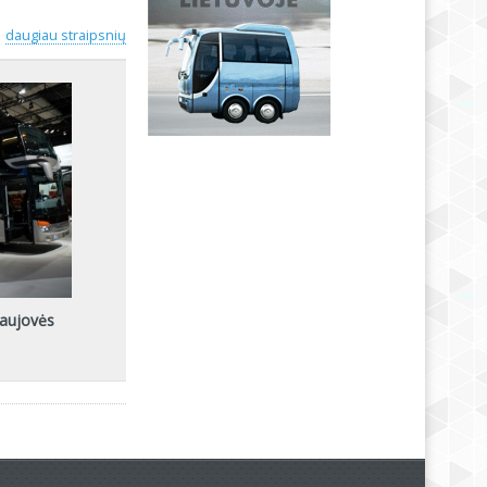
daugiau straipsnių
naujovės