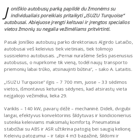
J
oniškio autobusų parką papildė du žmonėms su
individualiais poreikiais pritaikyti „ISUZU Turquoise“
autobusai. Abiejuose įrengti keltuvai ir įrengtos specialios
vietos žmonių su negalia vežimėliams pritvirtinti.
Pasak Joniškio autobusų parko direktoriaus Algirdo Lataičio,
autobusai veš keleivius tiek vietiniais, tiek tolimojo
susisiekimo autobusais. „Pernai nurašėme šešis pasenusius
autobusus, o nupirkome tik vieną, todėl naujų transporto
priemonių labai trūko, atsinaujinti būtina“, – sako A. Lataitis.
„ISUZU Turquoise“ ilgis – 7 700 mm, juose – 33 sėdimos
vietos, išmontavus keturias sėdynes, kad atsirastų vieta
neįgaliojo vežimėliui, lieka 29.
Variklis – 140 kW, pavarų dėžė – mechaninė. Dideli, dvigubi
langai, efektyvus konvektorinis šildytuvas ir kondicionierius
suteikia keleiviams maksimalų komfortą. Pneumatiniai
stabdžiai su ABS ir ASR užtikrina patogią bei saugią kelionę.
Keleivių patogumui – ir talpi 4 m3 bagažinė, šildomi ir