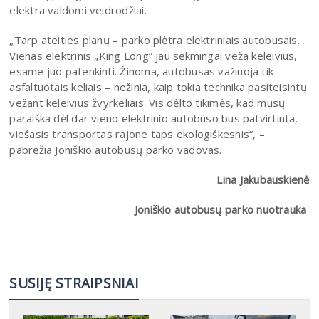
elektra valdomi veidrodžiai.
„Tarp ateities planų – parko plėtra elektriniais autobusais.
Vienas elektrinis „King Long“ jau sėkmingai veža keleivius,
esame juo patenkinti. Žinoma, autobusas važiuoja tik
asfaltuotais keliais – nežinia, kaip tokia technika pasiteisintų
vežant keleivius žvyrkeliais. Vis dėlto tikimės, kad mūsų
paraiška dėl dar vieno elektrinio autobuso bus patvirtinta,
viešasis transportas rajone taps ekologiškesnis“, –
pabrėžia Joniškio autobusų parko vadovas.
Lina Jakubauskienė
Joniškio autobusų parko nuotrauka
SUSIJĘ STRAIPSNIAI