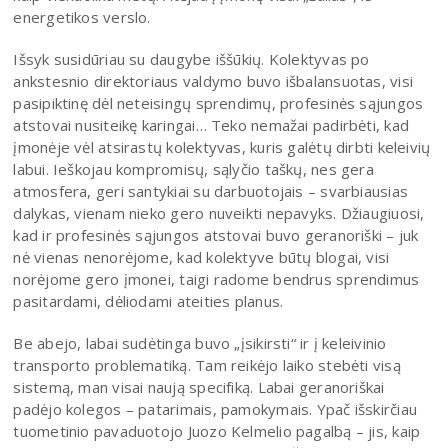
energetikos verslo.
Išsyk susidūriau su daugybe iššūkių. Kolektyvas po
ankstesnio direktoriaus valdymo buvo išbalansuotas, visi
pasipiktinę dėl neteisingų sprendimų, profesinės sąjungos
atstovai nusiteikę karingai… Teko nemažai padirbėti, kad
įmonėje vėl atsirastų kolektyvas, kuris galėtų dirbti keleivių
labui. Ieškojau kompromisų, sąlyčio taškų, nes gera
atmosfera, geri santykiai su darbuotojais – svarbiausias
dalykas, vienam nieko gero nuveikti nepavyks. Džiaugiuosi,
kad ir profesinės sąjungos atstovai buvo geranoriški – juk
nė vienas nenorėjome, kad kolektyve būtų blogai, visi
norėjome gero įmonei, taigi radome bendrus sprendimus
pasitardami, dėliodami ateities planus.
Be abejo, labai sudėtinga buvo „įsikirsti“ ir į keleivinio
transporto problematiką. Tam reikėjo laiko stebėti visą
sistemą, man visai naują specifiką. Labai geranoriškai
padėjo kolegos – patarimais, pamokymais. Ypač išskirčiau
tuometinio pavaduotojo Juozo Kelmelio pagalbą – jis, kaip