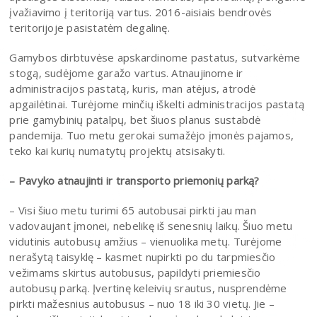
įvažiavimo į teritoriją vartus. 2016-aisiais bendrovės
teritorijoje pasistatėm degalinę.
Gamybos dirbtuvėse apskardinome pastatus, sutvarkėme
stogą, sudėjome garažo vartus. Atnaujinome ir
administracijos pastatą, kuris, man atėjus, atrodė
apgailėtinai. Turėjome minčių iškelti administracijos pastatą
prie gamybinių patalpų, bet šiuos planus sustabdė
pandemija. Tuo metu gerokai sumažėjo įmonės pajamos,
teko kai kurių numatytų projektų atsisakyti.
– Pavyko atnaujinti ir transporto priemonių parką?
– Visi šiuo metu turimi 65 autobusai pirkti jau man
vadovaujant įmonei, nebelikę iš senesnių laikų. Šiuo metu
vidutinis autobusų amžius – vienuolika metų. Turėjome
nerašytą taisyklę – kasmet nupirkti po du tarpmiesčio
vežimams skirtus autobusus, papildyti priemiesčio
autobusų parką. Įvertinę keleivių srautus, nusprendėme
pirkti mažesnius autobusus – nuo 18 iki 30 vietų. Jie –