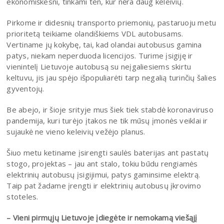
ekonomiškesni, tinkami ten, kur nėra daug keleivių.
Pirkome ir didesnių transporto priemonių, pastaruoju metu
prioritetą teikiame olandiškiems VDL autobusams.
Vertiname jų kokybę, tai, kad olandai autobusus gamina
patys, niekam neperduoda licencijos. Turime įsigiję ir
vienintelį Lietuvoje autobusą su neįgaliesiems skirtu
keltuvu, jis jau spėjo išpopuliarėti tarp negalią turinčių šalies
gyventojų.
Be abejo, ir šioje srityje mus šiek tiek stabdė koronaviruso
pandemija, kuri turėjo įtakos ne tik mūsų įmonės veiklai ir
sujaukė ne vieno keleivių vežėjo planus.
Šiuo metu ketiname įsirengti saulės baterijas ant pastatų
stogo, projektas – jau ant stalo, tokiu būdu rengiamės
elektrinių autobusų įsigijimui, patys gaminsime elektrą.
Taip pat žadame įrengti ir elektrinių autobusų įkrovimo
stoteles.
– Vieni pirmųjų Lietuvoje įdiegėte ir nemokamą viešąjį