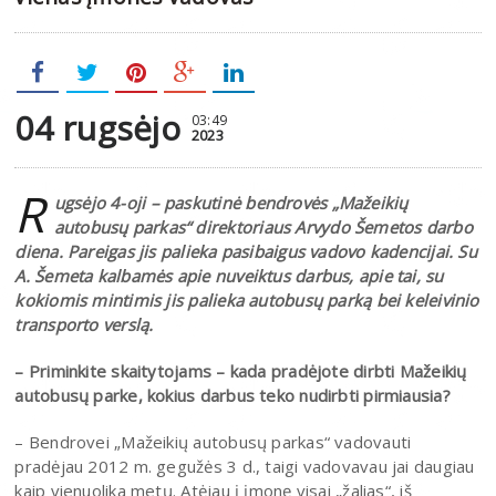
04 rugsėjo
03:49
2023
R
ugsėjo 4-oji – paskutinė bendrovės „Mažeikių
autobusų parkas“ direktoriaus Arvydo Šemetos darbo
diena. Pareigas jis palieka pasibaigus vadovo kadencijai. Su
A. Šemeta kalbamės apie nuveiktus darbus, apie tai, su
kokiomis mintimis jis palieka autobusų parką bei keleivinio
transporto verslą.
– Priminkite skaitytojams – kada pradėjote dirbti Mažeikių
autobusų parke, kokius darbus teko nudirbti pirmiausia?
– Bendrovei „Mažeikių autobusų parkas“ vadovauti
pradėjau 2012 m. gegužės 3 d., taigi vadovavau jai daugiau
kaip vienuolika metų. Atėjau į įmonę visai „žalias“, iš