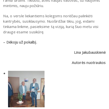
ramia širdimi. Tikiuosi, ateis naujas vadovas, su naujomis
mintimis, nauju požiūriu.
Na, o versle liekantiems kolegoms norėčiau palinkėti
kantrybės, susiklausymo. Nuoširdžiai tikiu, jog, eidami
tinkama linkme, pasieksime tą viziją, kurią šiuo metu visi
drauge esame susikūrę.
– Dėkoju už pokalbį.
Lina Jakubauskienė
Autorės nuotraukos