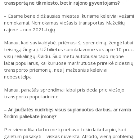
transportą ne tik miesto, bet ir rajono gyventojams?
– Esame bene didžiausias miestas, kuriame keleiviai vežami
nemokamai. Nemokamas viešasis transportas Mažeikių
rajone – nuo 2021-tųjų.
Manau, kad savivaldybė, priėmusi šį sprendimą, žengė labai
teisingą žingsnį. Už bilietus surinkdavome vos apie 10 proc.
visų reikalingų išlaidų. Šiuo metu autobusai tapo rajone
labai populiarūs, kai kuriuose maršrutuose prireikė didesnių
transporto priemonių, nes į mažesnius keleiviai
nebesutelpa.
Manau, panašūs sprendimai labai prisideda prie viešojo
transporto populiarinimo.
– Ar jaučiatės nudirbęs visus suplanuotus darbus, ar ramia
širdimi paliekate įmonę?
Per vienuolika darbo metų nebuvo tokio laikotarpio, kad
galėtum pasakyti – viskas nuveikta. Atrodo, vieną problemą