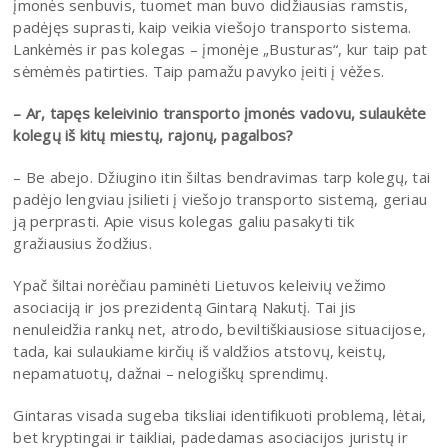
įmonės senbuvis, tuomet man buvo didžiausias ramstis,
padėjęs suprasti, kaip veikia viešojo transporto sistema.
Lankėmės ir pas kolegas – įmonėje „Busturas“, kur taip pat
sėmėmės patirties. Taip pamažu pavyko įeiti į vėžes.
– Ar, tapęs keleivinio transporto įmonės vadovu, sulaukėte
kolegų iš kitų miestų, rajonų, pagalbos?
– Be abejo. Džiugino itin šiltas bendravimas tarp kolegų, tai
padėjo lengviau įsilieti į viešojo transporto sistemą, geriau
ją perprasti. Apie visus kolegas galiu pasakyti tik
gražiausius žodžius.
Ypač šiltai norėčiau paminėti Lietuvos keleivių vežimo
asociaciją ir jos prezidentą Gintarą Nakutį. Tai jis
nenuleidžia rankų net, atrodo, beviltiškiausiose situacijose,
tada, kai sulaukiame kirčių iš valdžios atstovų, keistų,
nepamatuotų, dažnai – nelogiškų sprendimų.
Gintaras visada sugeba tiksliai identifikuoti problemą, lėtai,
bet kryptingai ir taikliai, padedamas asociacijos juristų ir