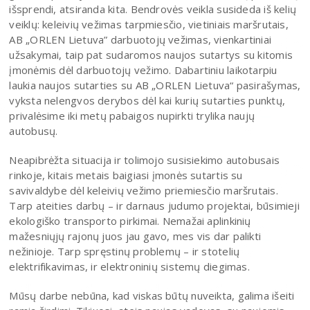
išsprendi, atsiranda kita. Bendrovės veikla susideda iš kelių
veiklų: keleivių vežimas tarpmiesčio, vietiniais maršrutais,
AB „ORLEN Lietuva” darbuotojų vežimas, vienkartiniai
užsakymai, taip pat sudaromos naujos sutartys su kitomis
įmonėmis dėl darbuotojų vežimo. Dabartiniu laikotarpiu
laukia naujos sutarties su AB „ORLEN Lietuva“ pasirašymas,
vyksta nelengvos derybos dėl kai kurių sutarties punktų,
privalėsime iki metų pabaigos nupirkti trylika naujų
autobusų.
Neapibrėžta situacija ir tolimojo susisiekimo autobusais
rinkoje, kitais metais baigiasi įmonės sutartis su
savivaldybe dėl keleivių vežimo priemiesčio maršrutais.
Tarp ateities darbų – ir darnaus judumo projektai, būsimieji
ekologiško transporto pirkimai. Nemažai aplinkinių
mažesniųjų rajonų juos jau gavo, mes vis dar palikti
nežinioje. Tarp spręstinų problemų – ir stotelių
elektrifikavimas, ir elektroninių sistemų diegimas.
Mūsų darbe nebūna, kad viskas būtų nuveikta, galima išeiti