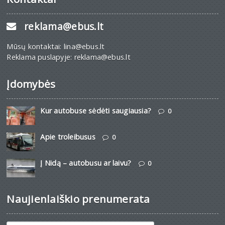
reklama@ebus.lt
Mūsų kontaktai: lina@ebus.lt
Reklama puslapyje: reklama@ebus.lt
Įdomybės
Kur autobuse sėdėti saugiausia?
0
Apie troleibusus
0
Į Nidą – autobusu ar laivu?
0
Naujienlaiškio prenumerata