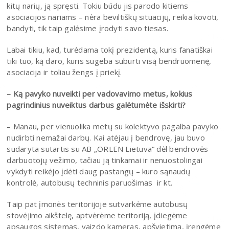
kitų narių, ją spręsti. Tokiu būdu jis parodo kitiems
asociacijos nariams – nėra beviltiškų situacijų, reikia kovoti,
bandyti, tik taip galėsime įrodyti savo tiesas.
Labai tikiu, kad, turėdama tokį prezidentą, kuris fanatiškai
tiki tuo, ką daro, kuris sugeba suburti visą bendruomenę,
asociacija ir toliau žengs į priekį.
– Ką pavyko nuveikti per vadovavimo metus, kokius
pagrindinius nuveiktus darbus galėtumėte išskirti?
– Manau, per vienuolika metų su kolektyvo pagalba pavyko
nudirbti nemažai darbų. Kai atėjau į bendrovę, jau buvo
sudaryta sutartis su AB „ORLEN Lietuva“ dėl bendrovės
darbuotojų vežimo, tačiau ją tinkamai ir nenuostolingai
vykdyti reikėjo įdėti daug pastangų – kuro sąnaudų
kontrolė, autobusų techninis paruošimas ir kt.
Taip pat įmonės teritorijoje sutvarkėme autobusų
stovėjimo aikštelę, aptvėrėme teritoriją, įdiegėme
apsaugos sistemas, vaizdo kameras, apšvietimą, įrengėme