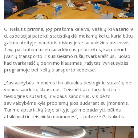
G. Nakutis priminė, jog prašoma keleivių vežėjų iki vasario 9
d. asociacijai pateikti statistiką dėl mokamų kelių, kuria būtų
galima ateityje naudotis diskusijose su valdžios atstovais.
Taip pat būtina turėti susidėliojus prioritetus, kaip derinti
įvairių transporto ir susisiekimo rūšių tvarkaraščius, juolab
kad tvarkaraščių derinimo klausimas įrašytas Vyriausybės
programoje bei Kelių transporto kodekse.
„Savivaldybės įmonėms itin aktualus tiesioginių sutarčių bei
vidaus sandorių klausimas. Teisinė bazė tarsi leidžia ir
tiesiogines sutartis, ir vidaus sandorius, vis dėlto
savivaldybėms kyla problemų juos sudarant su įmonėmis.
Turime aptarti, ką šioje srityje galime padaryti, būtina
atsiklausti ir teisininkų nuomonės“, – pabrėžė G. Nakutis.