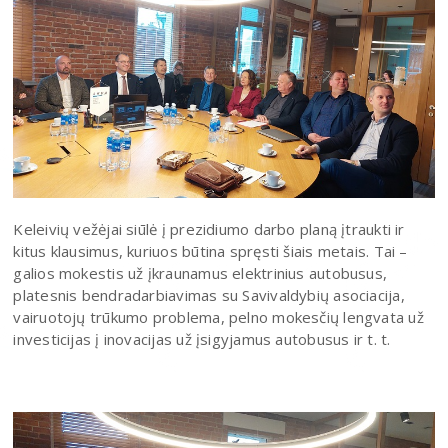
Keleivių vežėjai siūlė į prezidiumo darbo planą įtraukti ir
kitus klausimus, kuriuos būtina spręsti šiais metais. Tai –
galios mokestis už įkraunamus elektrinius autobusus,
platesnis bendradarbiavimas su Savivaldybių asociacija,
vairuotojų trūkumo problema, pelno mokesčių lengvata už
investicijas į inovacijas už įsigyjamus autobusus ir t. t.