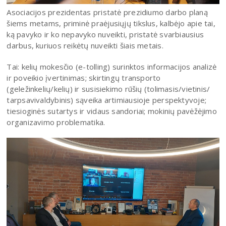
Asociacijos prezidentas pristatė prezidiumo darbo planą
šiems metams, priminė praėjusiųjų tikslus, kalbėjo apie tai,
ką pavyko ir ko nepavyko nuveikti, pristatė svarbiausius
darbus, kuriuos reikėtų nuveikti šiais metais.
Tai: kelių mokesčio (e-tolling) surinktos informacijos analizė
ir poveikio įvertinimas; skirtingų transporto
(geležinkelių/kelių) ir susisiekimo rūšių (tolimasis/vietinis/
tarpsavivaldybinis) sąveika artimiausioje perspektyvoje;
tiesioginės sutartys ir vidaus sandoriai; mokinių pavėžėjimo
organizavimo problematika.