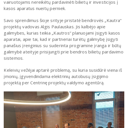
vairuotojams nereikėtų pardavinėti bilietų ir investicijos į
kasos aparatus nueitų perniek.
Savo sprendimus šioje srityje pristatė bendrovės „Kautra“
projektų vadovas Algis Paulauskas. Jis kalbėjo apie
galimybes, kurias teikia „Kautros“ planuojami įsigyti kasos
aparatai, apie tai, kad ir partneriai turėtų galimybę įsigyti
panašius įrenginius su suderinta programine įranga ir būtų
galimybė ateityje prisijungti prie bendros bilietų pardavimo
sistemos.
Keleivių vežėjai aptarė problemą, su kuria susidūrė viena iš
įmonių, įgyvendindama elektrinių autobusų įsigijimo
projektą per Centrinę projektų valdymo agentūrą.