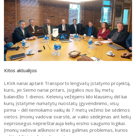
Kitos aktualijos
LKVA nariai aptarė Transporto lengvatų įstatymo projektą,
kuris, jei Seimo nariai pritars, įsigalios nuo šių metų
balandžio 1 dienos. Keleivių vežėjams kilo klausimų dėl kai
kurių įstatyme numatytų nuostatų įgyvendinimo, visų
pirma – dėl nemokamo vaikų iki 7 metų vežimo be sėdimos
vietos. Įmonių vadovai svarstė, ar vaiko sėdėjimas ant kelių
neprisisegus neprieštarauja kelių eismo saugumo logikai.
Įmonių vadovai aiškinosi ir kitas galimas problemas, kurios