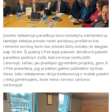
Įmonės teikiamoje paraiškoje buvo numatyta, kad konkursą
laimėjęs tiekėjas privalo turėti autobusų priežiūros bei
remonto servisą, kuris nuo įmonės būtų nutolęs ne daugiau
kaip 50 km. Šį punktą CPVA liepė pakeisti. Bendrovė pakeitė
paraiškos punktą ir įrašė, kad servisas turėtų būti
Lietuvoje, tačiau, jau pradėjusi įgyvendinti projektą, gavo iš
CPVA pranešimą, jog pradėtas galimo pažeidimo tyrimas.
Neva, toks reikalavimas ribojo konkurenciją ir trukdė patekti
į rinką gamintojams, kurie neturi serviso Lietuvos
teritorijoje