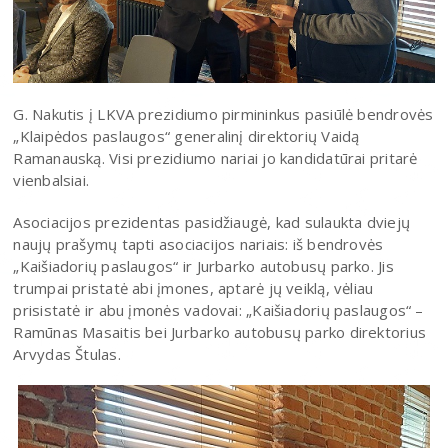
G. Nakutis į LKVA prezidiumo pirmininkus pasiūlė bendrovės
„Klaipėdos paslaugos“ generalinį direktorių Vaidą
Ramanauską. Visi prezidiumo nariai jo kandidatūrai pritarė
vienbalsiai.
Asociacijos prezidentas pasidžiaugė, kad sulaukta dviejų
naujų prašymų tapti asociacijos nariais: iš bendrovės
„Kaišiadorių paslaugos“ ir Jurbarko autobusų parko. Jis
trumpai pristatė abi įmones, aptarė jų veiklą, vėliau
prisistatė ir abu įmonės vadovai: „Kaišiadorių paslaugos“ –
Ramūnas Masaitis bei Jurbarko autobusų parko direktorius
Arvydas Štulas.