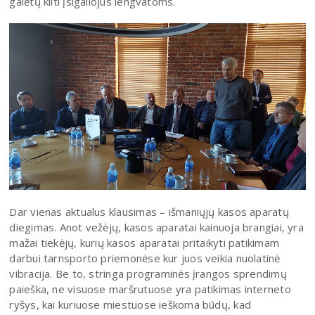
galėtų kilti įsigaliojus lengvatoms.
Dar vienas aktualus klausimas – išmaniųjų kasos aparatų
diegimas. Anot vežėjų, kasos aparatai kainuoja brangiai, yra
mažai tiekėjų, kurių kasos aparatai pritaikyti patikimam
darbui tarnsporto priemonėse kur juos veikia nuolatinė
vibracija. Be to, stringa programinės įrangos sprendimų
paieška, ne visuose maršrutuose yra patikimas interneto
ryšys, kai kuriuose miestuose ieškoma būdų, kad