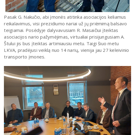
Pasak G. Nakučio, abi įmonės atitinka asociacijos keliamus
reikalavimus, visi prezidiumo nariai už jų priėmimą balsavo
teigiamai. Posėdyje dalyvavusiam R. Masaičiui įteiktas
asociacijos nario pažymėjimas, virtualiai prisijungusiam A.
Štului jis bus įteiktas artimiausiu metu. Taigi šiuo metu
LKVA, pradėjusi veiklą nuo 14 narių, vienija jau 27 keleivinio
transporto įmones.