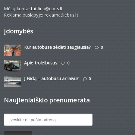
Mūsų kontaktai: lina@ebus.lt
Reklama puslapyje: reklama@ebus.lt
Įdomybės
Kur autobuse sėdėti saugiausia?
0
Apie troleibusus
0
Į Nidą – autobusu ar laivu?
0
Naujienlaiškio prenumerata