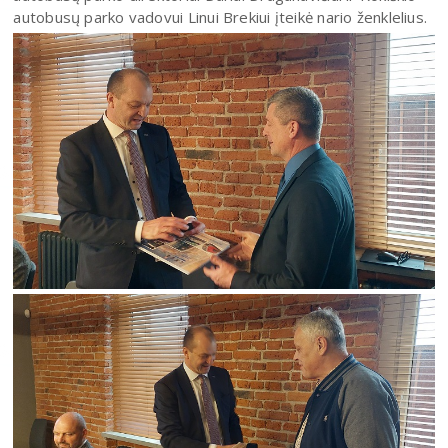
autobusų parko vadovui Linui Brekiui įteikė nario ženklelius.