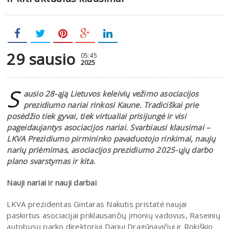
29 sausio
05:45
2025
S
ausio 28-ąją Lietuvos keleivių vežimo asociacijos
prezidiumo nariai rinkosi Kaune. Tradiciškai prie
posėdžio tiek gyvai, tiek virtualiai prisijungė ir visi
pageidaujantys asociacijos nariai. Svarbiausi klausimai –
LKVA Prezidiumo pirmininko pavaduotojo rinkimai, naujų
narių priėmimas, asociacijos prezidiumo 2025-ųjų darbo
plano svarstymas ir kita.
Nauji nariai ir nauji darbai
LKVA prezidentas Gintaras Nakutis pristatė naujai
paskirtus asociacijai priklausančių įmonių vadovus, Raseinių
autobusų parko direktoriui Dariui Dragūnavičiui ir Rokiškio