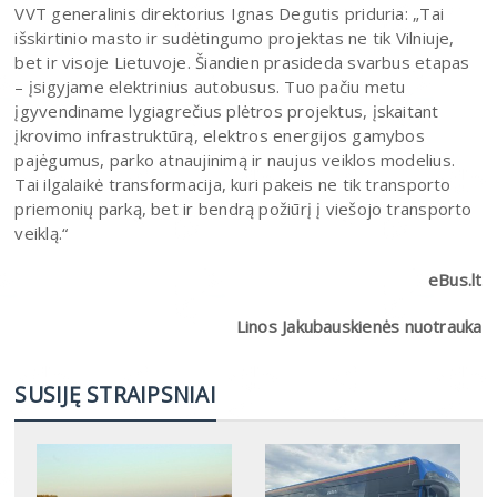
VVT generalinis direktorius Ignas Degutis priduria: „Tai
išskirtinio masto ir sudėtingumo projektas ne tik Vilniuje,
bet ir visoje Lietuvoje. Šiandien prasideda svarbus etapas
– įsigyjame elektrinius autobusus. Tuo pačiu metu
įgyvendiname lygiagrečius plėtros projektus, įskaitant
įkrovimo infrastruktūrą, elektros energijos gamybos
pajėgumus, parko atnaujinimą ir naujus veiklos modelius.
Tai ilgalaikė transformacija, kuri pakeis ne tik transporto
priemonių parką, bet ir bendrą požiūrį į viešojo transporto
veiklą.“
eBus.lt
Linos Jakubauskienės nuotrauka
SUSIJĘ STRAIPSNIAI