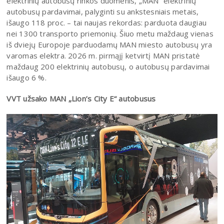
elektrinių autobusų rinkos duomenis, „MAN“ elektrinių
autobusų pardavimai, palyginti su ankstesniais metais,
išaugo 118 proc. – tai naujas rekordas: parduota daugiau
nei 1300 transporto priemonių. Šiuo metu maždaug vienas
iš dviejų Europoje parduodamų MAN miesto autobusų yra
varomas elektra. 2026 m. pirmąjį ketvirtį MAN pristatė
maždaug 200 elektrinių autobusų, o autobusų pardavimai
išaugo 6 %.
VVT užsako MAN „Lion’s City E“ autobusus