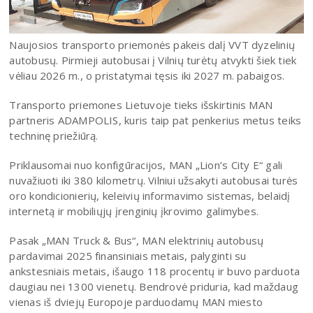
Naujosios transporto priemonės pakeis dalį VVT dyzelinių
autobusų. Pirmieji autobusai į Vilnių turėtų atvykti šiek tiek
vėliau 2026 m., o pristatymai tęsis iki 2027 m. pabaigos.
Transporto priemones Lietuvoje tieks išskirtinis MAN
partneris ADAMPOLIS, kuris taip pat penkerius metus teiks
techninę priežiūrą.
Priklausomai nuo konfigūracijos, MAN „Lion’s City E“ gali
nuvažiuoti iki 380 kilometrų. Vilniui užsakyti autobusai turės
oro kondicionierių, keleivių informavimo sistemas, belaidį
internetą ir mobiliųjų įrenginių įkrovimo galimybes.
Pasak „MAN Truck & Bus“, MAN elektrinių autobusų
pardavimai 2025 finansiniais metais, palyginti su
ankstesniais metais, išaugo 118 procentų ir buvo parduota
daugiau nei 1300 vienetų. Bendrovė priduria, kad maždaug
vienas iš dviejų Europoje parduodamų MAN miesto