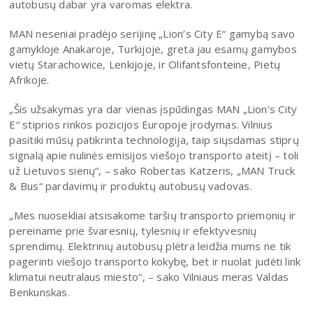
autobusų dabar yra varomas elektra.
MAN neseniai pradėjo serijinę „Lion’s City E“ gamybą savo
gamykloje Anakaroje, Turkijoje, greta jau esamų gamybos
vietų Starachowice, Lenkijoje, ir Olifantsfonteine, Pietų
Afrikoje.
„Šis užsakymas yra dar vienas įspūdingas MAN „Lion’s City
E“ stiprios rinkos pozicijos Europoje įrodymas. Vilnius
pasitiki mūsų patikrinta technologija, taip siųsdamas stiprų
signalą apie nulinės emisijos viešojo transporto ateitį – toli
už Lietuvos sienų“, – sako Robertas Katzeris, „MAN Truck
& Bus“ pardavimų ir produktų autobusų vadovas.
„Mes nuosekliai atsisakome taršių transporto priemonių ir
pereiname prie švaresnių, tylesnių ir efektyvesnių
sprendimų. Elektrinių autobusų plėtra leidžia mums ne tik
pagerinti viešojo transporto kokybę, bet ir nuolat judėti link
klimatui neutralaus miesto“, – sako Vilniaus meras Valdas
Benkunskas.