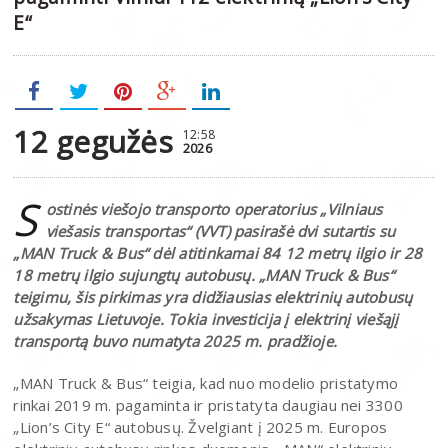
E“
12 gegužės
12:58
2026
S
ostinės viešojo transporto operatorius „Vilniaus
viešasis transportas“ (VVT) pasirašė dvi sutartis su
„MAN Truck & Bus“ dėl atitinkamai 84 12 metrų ilgio ir 28
18 metrų ilgio sujungtų autobusų. „MAN Truck & Bus“
teigimu, šis pirkimas yra didžiausias elektrinių autobusų
užsakymas Lietuvoje. Tokia investicija į elektrinį viešąjį
transportą buvo numatyta 2025 m. pradžioje.
„MAN Truck & Bus“ teigia, kad nuo modelio pristatymo
rinkai 2019 m. pagaminta ir pristatyta daugiau nei 3300
„Lion’s City E“ autobusų. Žvelgiant į 2025 m. Europos