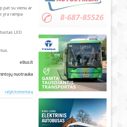
p pat su vienu ar
je yra rampa
ntuotas LED
etus.
eBus.lt
intojų nuotrauka
rašyti komentarą