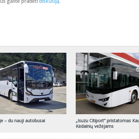
Jūs galite pradėti
diskusiją
.
e – du nauji autobusai
„Isuzu Citiport” pristatomas Ka
Kėdainių vežėjams