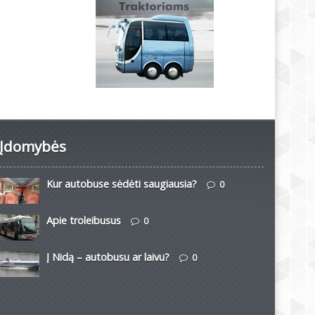
Įdomybės
Kur autobuse sėdėti saugiausia?
0
Apie troleibusus
0
Į Nidą – autobusu ar laivu?
0