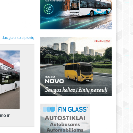
daugiau straipsnių
uno ir