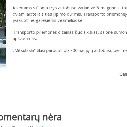
Klientams siūloma trys autobuso variantai: žemagrindis, tai
dviem laipteliais ties įlipimo durimis. Transporto priemonė
įvažiuoti neįgaliesiems vežimėliuose.
Transporto priemonės dizainas šiuolaikiškas, salone sumo
apšvietimas.
„Mitsubishi“ tikisi parduoti po 700 naujųjų autobusų per m
Gam
omentarų nėra