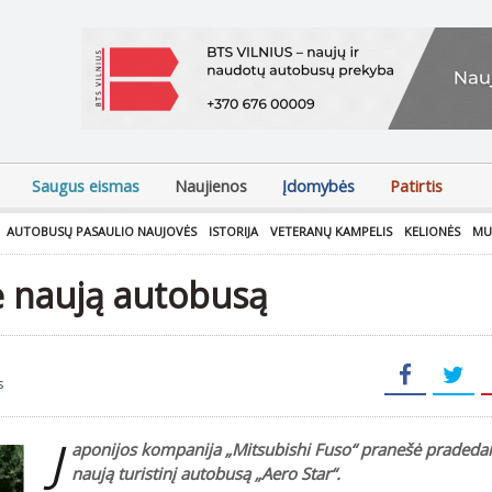
Saugus eismas
Naujienos
Įdomybės
Patirtis
AUTOBUSŲ PASAULIO NAUJOVĖS
ISTORIJA
VETERANŲ KAMPELIS
KELIONĖS
MU
tė naują autobusą
s
J
aponijos kompanija „Mitsubishi Fuso“ pranešė pradedan
naują turistinį autobusą „Aero Star“.