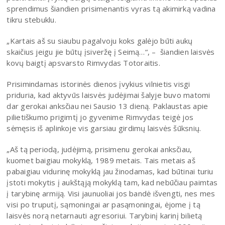
sprendimus šiandien prisimenantis vyras tą akimirką vadina
tikru stebuklu.
„Kartais aš su siaubu pagalvoju koks galėjo būti aukų
skaičius jeigu jie būtų įsiveržę į Seimą…“, – šiandien laisvės
kovų baigtį apsvarsto Rimvydas Totoraitis.
Prisimindamas istorinės dienos įvykius vilnietis visgi
priduria, kad aktyvūs laisvės judėjimai šalyje buvo matomi
dar gerokai anksčiau nei Sausio 13 dieną. Paklaustas apie
pilietiškumo prigimtį jo gyvenime Rimvydas teigė jos
sėmęsis iš aplinkoje vis garsiau girdimų laisvės šūksnių.
„Aš tą periodą, judėjimą, prisimenu gerokai anksčiau,
kuomet baigiau mokyklą, 1989 metais. Tais metais aš
pabaigiau vidurinę mokyklą jau žinodamas, kad būtinai turiu
įstoti mokytis į aukštąją mokyklą tam, kad nebūčiau paimtas
į tarybinę armiją. Visi jaunuoliai jos bandė išvengti, nes mes
visi po truputį, sąmoningai ar pasąmoningai, ėjome į tą
laisvės norą netarnauti agresoriui. Tarybinį karinį bilietą