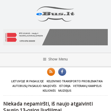
Show Menu
LIETUVOJE IR PASAULYJE
KELEIVINIO TRANSPORTO PROBLEMATIKA
AUTOBUSŲ PASAULIO NAUJOVĖS
ISTORIJA
VETERANŲ KAMPELIS
KELIONĖS
MUZIEJUS
Niekada nepamiršti, iš naujo atgaivinti
Sausio 13-osios liudijimai