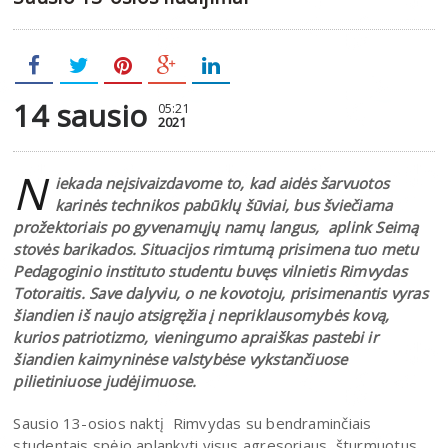
14 sausio
05:21
2021
N
iekada neįsivaizdavome to, kad aidės šarvuotos
karinės technikos pabūklų šūviai, bus šviečiama
prožektoriais po gyvenamųjų namų langus, aplink Seimą
stovės barikados. Situacijos rimtumą prisimena tuo metu
Pedagoginio instituto studentu buvęs vilnietis Rimvydas
Totoraitis. Save dalyviu, o ne kovotoju, prisimenantis vyras
šiandien iš naujo atsigręžia į nepriklausomybės kovą,
kurios patriotizmo, vieningumo apraiškas pastebi ir
šiandien kaimyninėse valstybėse vykstančiuose
pilietiniuose judėjimuose.
Sausio 13-osios naktį Rimvydas su bendraminčiais
studentais spėjo aplankyti visus agresoriaus šturmuotus