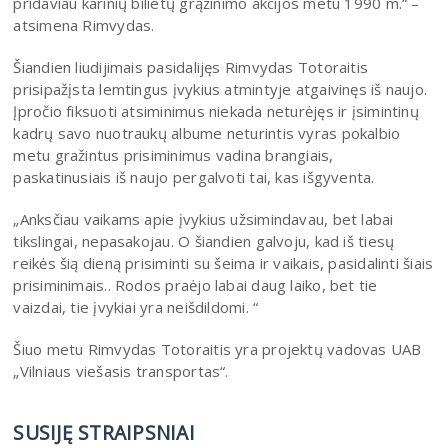
pridaviau karinių bilietų grąžinimo akcijos metu 1990 m.“ –
atsimena Rimvydas.
Šiandien liudijimais pasidalijęs Rimvydas Totoraitis
prisipažįsta lemtingus įvykius atmintyje atgaivinęs iš naujo.
Įpročio fiksuoti atsiminimus niekada neturėjęs ir įsimintinų
kadrų savo nuotraukų albume neturintis vyras pokalbio
metu gražintus prisiminimus vadina brangiais,
paskatinusiais iš naujo pergalvoti tai, kas išgyventa.
„Anksčiau vaikams apie įvykius užsimindavau, bet labai
tikslingai, nepasakojau. O šiandien galvoju, kad iš tiesų
reikės šią dieną prisiminti su šeima ir vaikais, pasidalinti šiais
prisiminimais.. Rodos praėjo labai daug laiko, bet tie
vaizdai, tie įvykiai yra neišdildomi. “
Šiuo metu Rimvydas Totoraitis yra projektų vadovas UAB
„Vilniaus viešasis transportas“.
SUSIJĘ STRAIPSNIAI