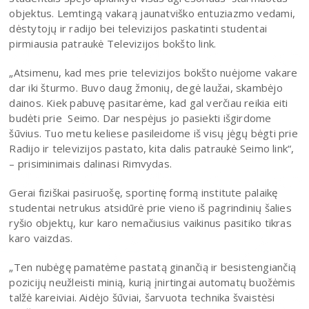
objektus. Lemtingą vakarą jaunatviško entuziazmo vedami,
dėstytojų ir radijo bei televizijos paskatinti studentai
pirmiausia patraukė Televizijos bokšto link.
„Atsimenu, kad mes prie televizijos bokšto nuėjome vakare
dar iki šturmo. Buvo daug žmonių, degė laužai, skambėjo
dainos. Kiek pabuvę pasitarėme, kad gal verčiau reikia eiti
budėti prie Seimo. Dar nespėjus jo pasiekti išgirdome
šūvius. Tuo metu keliese pasileidome iš visų jėgų bėgti prie
Radijo ir televizijos pastato, kita dalis patraukė Seimo link“,
– prisiminimais dalinasi Rimvydas.
Gerai fiziškai pasiruošę, sportinę formą institute palaikę
studentai netrukus atsidūrė prie vieno iš pagrindinių šalies
ryšio objektų, kur karo nemačiusius vaikinus pasitiko tikras
karo vaizdas.
„Ten nubėgę pamatėme pastatą ginančią ir besistengiančią
pozicijų neužleisti minią, kurią įnirtingai automatų buožėmis
talžė kareiviai. Aidėjo šūviai, šarvuota technika švaistėsi