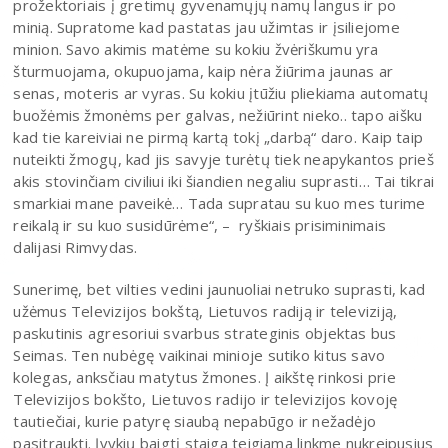
prožektoriais į gretimų gyvenamųjų namų langus ir po
minią. Supratome kad pastatas jau užimtas ir įsiliejome
minion. Savo akimis matėme su kokiu žvėriškumu yra
šturmuojama, okupuojama, kaip nėra žiūrima jaunas ar
senas, moteris ar vyras. Su kokiu įtūžiu pliekiama automatų
buožėmis žmonėms per galvas, nežiūrint nieko.. tapo aišku
kad tie kareiviai ne pirmą kartą tokį „darbą“ daro. Kaip taip
nuteikti žmogų, kad jis savyje turėtų tiek neapykantos prieš
akis stovinčiam civiliui iki šiandien negaliu suprasti… Tai tikrai
smarkiai mane paveikė… Tada supratau su kuo mes turime
reikalą ir su kuo susidūrėme“, – ryškiais prisiminimais
dalijasi Rimvydas.
Sunerimę, bet vilties vedini jaunuoliai netruko suprasti, kad
užėmus Televizijos bokštą, Lietuvos radiją ir televiziją,
paskutinis agresoriui svarbus strateginis objektas bus
Seimas. Ten nubėgę vaikinai minioje sutiko kitus savo
kolegas, anksčiau matytus žmones. Į aikštę rinkosi prie
Televizijos bokšto, Lietuvos radijo ir televizijos kovoję
tautiečiai, kurie patyrę siaubą nepabūgo ir nežadėjo
pasitraukti. Įvykių baigtį staiga teigiama linkme nukreipusius