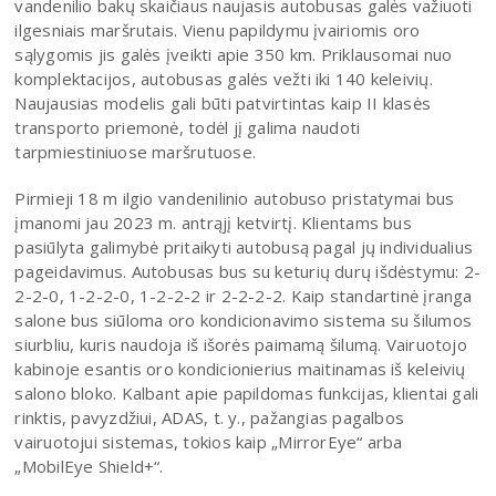
vandenilio bakų skaičiaus naujasis autobusas galės važiuoti
ilgesniais maršrutais. Vienu papildymu įvairiomis oro
sąlygomis jis galės įveikti apie 350 km. Priklausomai nuo
komplektacijos, autobusas galės vežti iki 140 keleivių.
Naujausias modelis gali būti patvirtintas kaip II klasės
transporto priemonė, todėl jį galima naudoti
tarpmiestiniuose maršrutuose.
Pirmieji 18 m ilgio vandenilinio autobuso pristatymai bus
įmanomi jau 2023 m. antrąjį ketvirtį. Klientams bus
pasiūlyta galimybė pritaikyti autobusą pagal jų individualius
pageidavimus. Autobusas bus su keturių durų išdėstymu: 2-
2-2-0, 1-2-2-0, 1-2-2-2 ir 2-2-2-2. Kaip standartinė įranga
salone bus siūloma oro kondicionavimo sistema su šilumos
siurbliu, kuris naudoja iš išorės paimamą šilumą. Vairuotojo
kabinoje esantis oro kondicionierius maitinamas iš keleivių
salono bloko. Kalbant apie papildomas funkcijas, klientai gali
rinktis, pavyzdžiui, ADAS, t. y., pažangias pagalbos
vairuotojui sistemas, tokios kaip „MirrorEye“ arba
„MobilEye Shield+“.