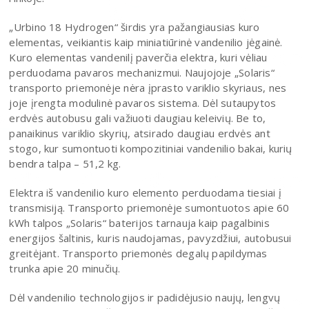
„Urbino 18 Hydrogen“ širdis yra pažangiausias kuro
elementas, veikiantis kaip miniatiūrinė vandenilio jėgainė.
Kuro elementas vandenilį paverčia elektra, kuri vėliau
perduodama pavaros mechanizmui. Naujojoje „Solaris“
transporto priemonėje nėra įprasto variklio skyriaus, nes
joje įrengta modulinė pavaros sistema. Dėl sutaupytos
erdvės autobusu gali važiuoti daugiau keleivių. Be to,
panaikinus variklio skyrių, atsirado daugiau erdvės ant
stogo, kur sumontuoti kompozitiniai vandenilio bakai, kurių
bendra talpa – 51,2 kg.
Elektra iš vandenilio kuro elemento perduodama tiesiai į
transmisiją. Transporto priemonėje sumontuotos apie 60
kWh talpos „Solaris“ baterijos tarnauja kaip pagalbinis
energijos šaltinis, kuris naudojamas, pavyzdžiui, autobusui
greitėjant. Transporto priemonės degalų papildymas
trunka apie 20 minučių.
Dėl vandenilio technologijos ir padidėjusio naujų, lengvų