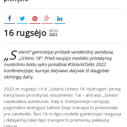
16 rugsėjo
03:52
2022
„S
olaris“ gamintojai pristatė vandenilinį autobusą
„Urbino 18“. Prieš naujojo modelio pristatymą
nuotoliniu būdu vyko pokalbiai #SolarisTalks 2022
konferencijoje, kurioje dalyvavo dalyviai iš daugybės
skirtingų šalių.
2022 m. rugsėjo 14 d. „Solaris Urbino 18 Hydrogen“ pirmą
kartą buvo pristatytas visuomenei. Tai – antrasis „Solaris“
vandenilinis autobusas. Kaip ir trumpesnėje versijoje,
pagrindinis energijos šaltinis šioje transporto priemonėje
yra vandenilis. Šiuo 18 m ilgio modeliu gamintojas reaguoja
į didėjančią tokio tipo transporto priemonių paklausą
rinkoje.