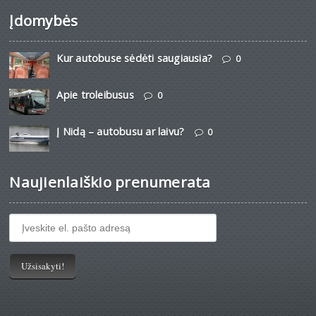
Įdomybės
Kur autobuse sėdėti saugiausia?
0
Apie troleibusus
0
Į Nidą – autobusu ar laivu?
0
Naujienlaiškio prenumerata