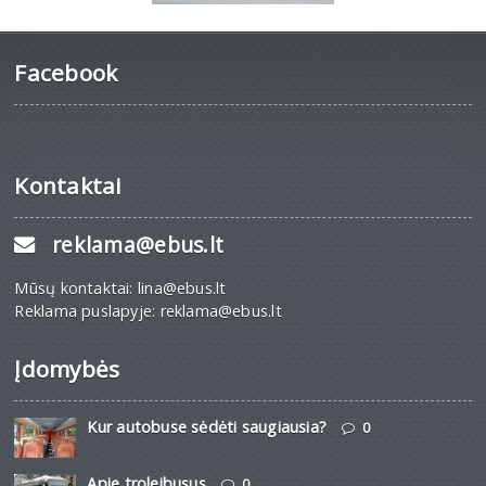
Facebook
Kontaktai
reklama@ebus.lt
Mūsų kontaktai: lina@ebus.lt
Reklama puslapyje: reklama@ebus.lt
Įdomybės
Kur autobuse sėdėti saugiausia?
0
Apie troleibusus
0