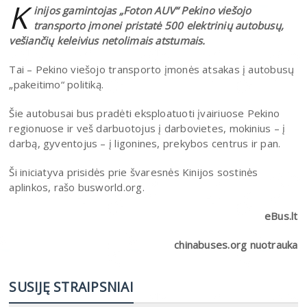
K
inijos gamintojas „Foton AUV“ Pekino viešojo
transporto įmonei pristatė 500 elektrinių autobusų,
vešiančių keleivius netolimais atstumais.
Tai – Pekino viešojo transporto įmonės atsakas į autobusų
„pakeitimo“ politiką.
Šie autobusai bus pradėti eksploatuoti įvairiuose Pekino
regionuose ir veš darbuotojus į darbovietes, mokinius – į
darbą, gyventojus – į ligonines, prekybos centrus ir pan.
Ši iniciatyva prisidės prie švaresnės Kinijos sostinės
aplinkos, rašo busworld.org.
eBus.lt
chinabuses.org nuotrauka
SUSIJĘ STRAIPSNIAI