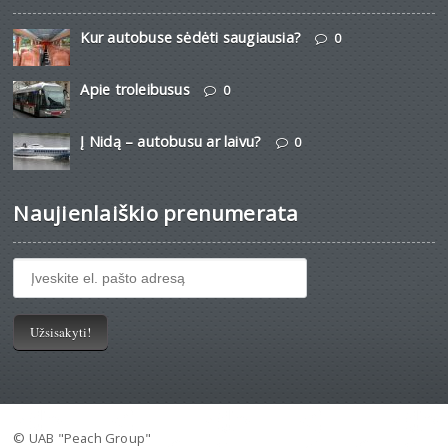
Kur autobuse sėdėti saugiausia?
0
Apie troleibusus
0
Į Nidą – autobusu ar laivu?
0
Naujienlaiškio prenumerata
© UAB "Peach Group"