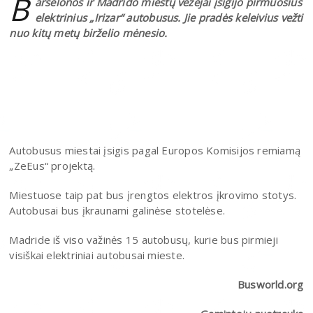
B
arselonos ir Madrido miestų vežėjai įsigijo pirmuosius
elektrinius „Irizar“ autobusus. Jie pradės keleivius vežti
nuo kitų metų birželio mėnesio.
Autobusus miestai įsigis pagal Europos Komisijos remiamą
„ZeEus“ projektą.
Miestuose taip pat bus įrengtos elektros įkrovimo stotys.
Autobusai bus įkraunami galinėse stotelėse.
Madride iš viso važinės 15 autobusų, kurie bus pirmieji
visiškai elektriniai autobusai mieste.
Busworld.org