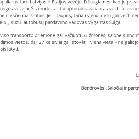
opuliarus tarp Latvijos ir Estijos vežėjų. Džiaugiamės, kad jo prival
lungės vežėjai. Šis modelis – tai optimalus variantas vežti keleivi
riemiesčio maršrutais. Jis – taupus, tačiau vienu metu gali vežti n
ako „Isuzu“ autobusų pardavimo vadovas Vygantas Šulga.
 viso transporto priemone gali važiuoti 53 žmonės; salone sumon
dimos vietos, dar 27 keleiviai gali stovėti. Viena vieta – neįgaliojo
sistatyti.
L
Bendrovės „Saločiai ir part