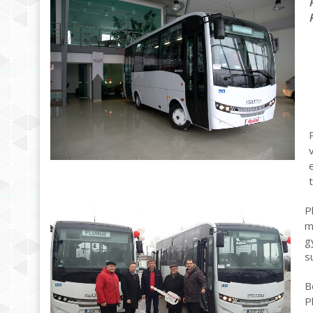
P
m
g
s
B
P