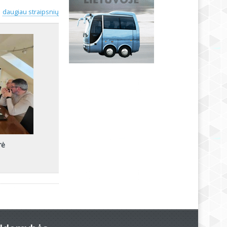
daugiau straipsnių
rė