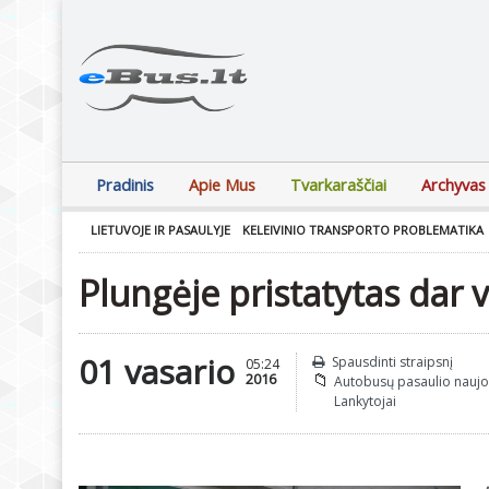
Pradinis
Apie Mus
Tvarkaraščiai
Archyvas
LIETUVOJE IR PASAULYJE
KELEIVINIO TRANSPORTO PROBLEMATIKA
Plungėje pristatytas dar 
01 vasario
Spausdinti straipsnį
05:24
2016
Autobusų pasaulio nauj
Lankytojai