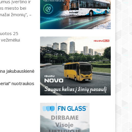
umus įvertino ir
ams miesto bei
emažai žmonių“, –
tuotos 25
 vežimėliui
ina Jakubauskienė
neriai“ nuotraukos