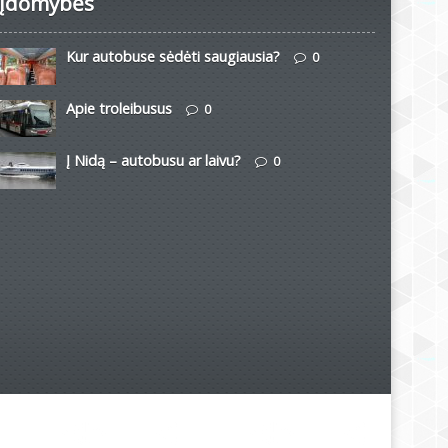
Įdomybės
Kur autobuse sėdėti saugiausia?
0
Apie troleibusus
0
Į Nidą – autobusu ar laivu?
0