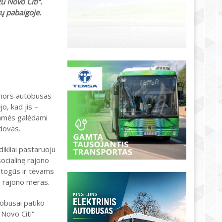
u Novo Citi“.
ų pabaigoje.
 nors autobusas
jo, kad jis –
iamės galėdami
dovas.
ikliai pastaruoju
ocialinę rajono
patogūs ir tėvams
a rajono meras.
tobusai patiko
Novo Citi“