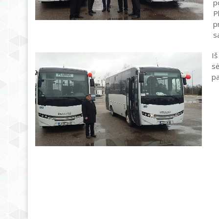
p
P
p
s
Iš
sė
pa