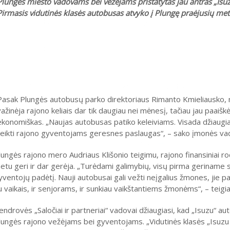
Plungės miesto vadovams bei vežėjams pristatytas jau antras „Isuz
Pirmasis vidutinės klasės autobusas atvyko į Plungę praėjusių met
Pasak Plungės autobusų parko direktoriaus Rimanto Kmieliausko,
važinėja rajono keliais dar tik daugiau nei mėnesį, tačiau jau paaiškė
ekonomiškas. „Naujas autobusas patiko keleiviams. Visada džiaug
teikti rajono gyventojams geresnes paslaugas“, – sako įmonės va
lungės rajono mero Audriaus Klišonio teigimu, rajono finansiniai rod
etu geri ir dar gerėja. „Turėdami galimybių, visų pirma geriname s
yventojų padėtį. Nauji autobusai gali vežti neįgalius žmones, jie 
u vaikais, ir senjorams, ir sunkiau vaikštantiems žmonėms“, – teigi
endrovės „Saločiai ir partneriai“ vadovai džiaugiasi, kad „Isuzu“ au
lungės rajono vežėjams bei gyventojams. „Vidutinės klasės „Isuzu 