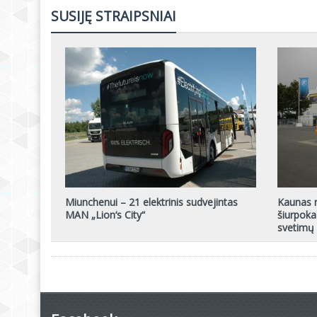
SUSIJĘ STRAIPSNIAI
Miunchenui – 21 elektrinis sudvejintas
Kaunas r
MAN „Lion‘s City“
šiurpoka
svetimų 