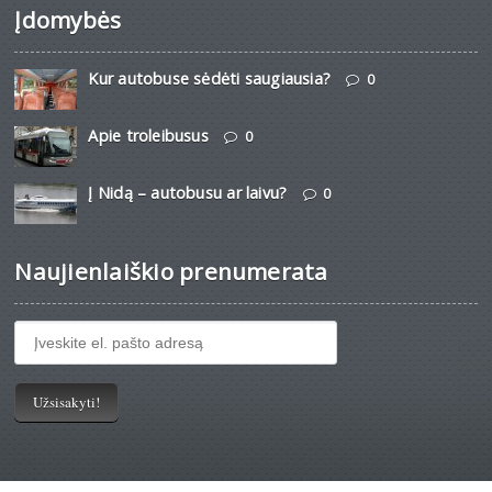
Įdomybės
Kur autobuse sėdėti saugiausia?
0
Apie troleibusus
0
Į Nidą – autobusu ar laivu?
0
Naujienlaiškio prenumerata