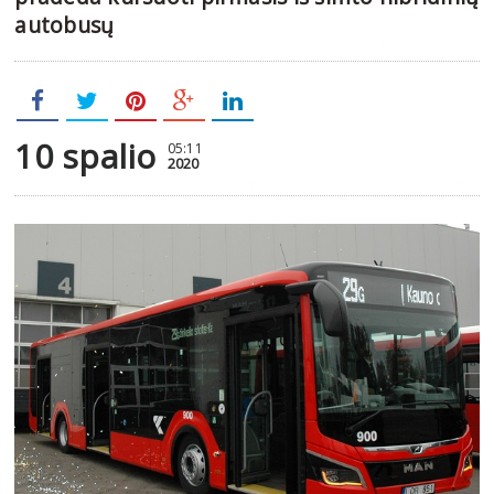
autobusų
10 spalio
05:11
2020