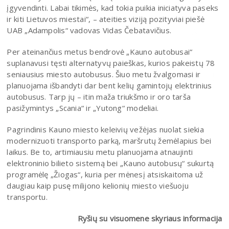
įgyvendinti. Labai tikimės, kad tokia puikia iniciatyva paseks
ir kiti Lietuvos miestai“, – ateities viziją pozityviai piešė
UAB „Adampolis“ vadovas Vidas Čebatavičius.
Per ateinančius metus bendrovė „Kauno autobusai“
suplanavusi tęsti alternatyvų paieškas, kurios pakeistų 78
seniausius miesto autobusus. Šiuo metu žvalgomasi ir
planuojama išbandyti dar bent kelių gamintojų elektrinius
autobusus. Tarp jų – itin maža triukšmo ir oro tarša
pasižymintys „Scania“ ir „Yutong“ modeliai.
Pagrindinis Kauno miesto keleivių vežėjas nuolat siekia
modernizuoti transporto parką, maršrutų žemėlapius bei
laikus. Be to, artimiausiu metu planuojama atnaujinti
elektroninio bilieto sistemą bei „Kauno autobusų“ sukurtą
programėlę „Žiogas“, kuria per mėnesį atsiskaitoma už
daugiau kaip pusę milijono kelionių miesto viešuoju
transportu.
Ryšių su visuomene skyriaus informacija