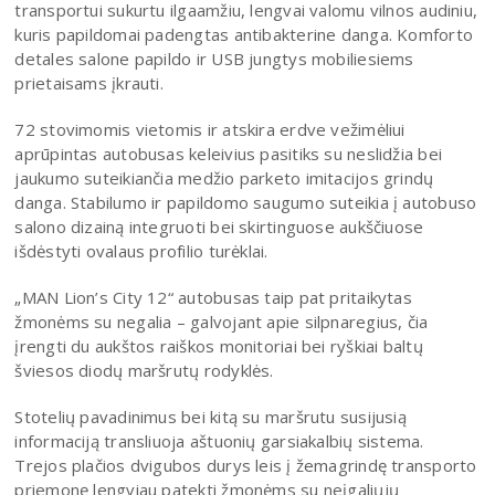
transportui sukurtu ilgaamžiu, lengvai valomu vilnos audiniu,
kuris papildomai padengtas antibakterine danga. Komforto
detales salone papildo ir USB jungtys mobiliesiems
prietaisams įkrauti.
72 stovimomis vietomis ir atskira erdve vežimėliui
aprūpintas autobusas keleivius pasitiks su neslidžia bei
jaukumo suteikiančia medžio parketo imitacijos grindų
danga. Stabilumo ir papildomo saugumo suteikia į autobuso
salono dizainą integruoti bei skirtinguose aukščiuose
išdėstyti ovalaus profilio turėklai.
„MAN Lion’s City 12“ autobusas taip pat pritaikytas
žmonėms su negalia – galvojant apie silpnaregius, čia
įrengti du aukštos raiškos monitoriai bei ryškiai baltų
šviesos diodų maršrutų rodyklės.
Stotelių pavadinimus bei kitą su maršrutu susijusią
informaciją transliuoja aštuonių garsiakalbių sistema.
Trejos plačios dvigubos durys leis į žemagrindę transporto
priemonę lengviau patekti žmonėms su neįgaliųjų