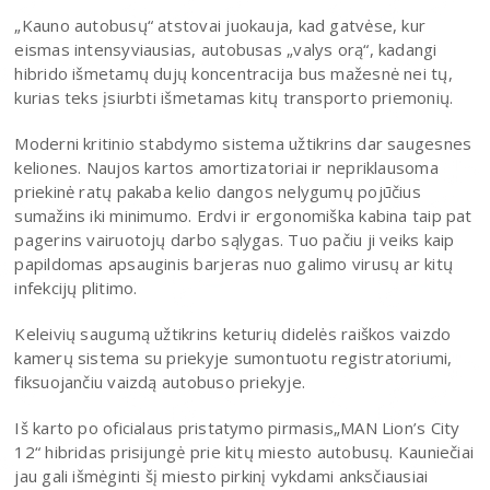
„Kauno autobusų“ atstovai juokauja, kad gatvėse, kur
eismas intensyviausias, autobusas „valys orą“, kadangi
hibrido išmetamų dujų koncentracija bus mažesnė nei tų,
kurias teks įsiurbti išmetamas kitų transporto priemonių.
Moderni kritinio stabdymo sistema užtikrins dar saugesnes
keliones. Naujos kartos amortizatoriai ir nepriklausoma
priekinė ratų pakaba kelio dangos nelygumų pojūčius
sumažins iki minimumo. Erdvi ir ergonomiška kabina taip pat
pagerins vairuotojų darbo sąlygas. Tuo pačiu ji veiks kaip
papildomas apsauginis barjeras nuo galimo virusų ar kitų
infekcijų plitimo.
Keleivių saugumą užtikrins keturių didelės raiškos vaizdo
kamerų sistema su priekyje sumontuotu registratoriumi,
fiksuojančiu vaizdą autobuso priekyje.
Iš karto po oficialaus pristatymo pirmasis„MAN Lion’s City
12“ hibridas prisijungė prie kitų miesto autobusų. Kauniečiai
jau gali išmėginti šį miesto pirkinį vykdami anksčiausiai