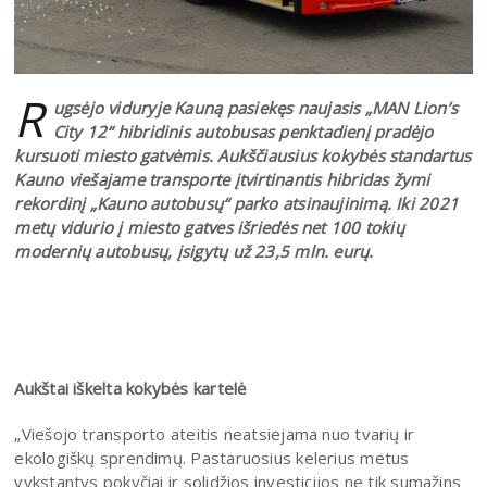
R
ugsėjo viduryje Kauną pasiekęs naujasis „MAN Lion’s
City 12“ hibridinis autobusas penktadienį pradėjo
kursuoti miesto gatvėmis. Aukščiausius kokybės standartus
Kauno viešajame transporte įtvirtinantis hibridas žymi
rekordinį „Kauno autobusų“ parko atsinaujinimą. Iki 2021
metų vidurio į miesto gatves išriedės net 100 tokių
modernių autobusų, įsigytų už 23,5 mln. eurų.
Aukštai iškelta kokybės kartelė
„Viešojo transporto ateitis neatsiejama nuo tvarių ir
ekologiškų sprendimų. Pastaruosius kelerius metus
vykstantys pokyčiai ir solidžios investicijos ne tik sumažins