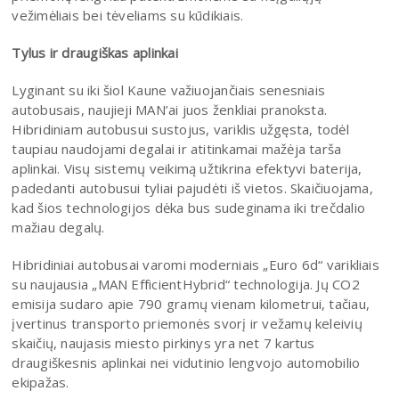
vežimėliais bei tėveliams su kūdikiais.
Tylus ir draugiškas aplinkai
Lyginant su iki šiol Kaune važiuojančiais senesniais
autobusais, naujieji MAN’ai juos ženkliai pranoksta.
Hibridiniam autobusui sustojus, variklis užgęsta, todėl
taupiau naudojami degalai ir atitinkamai mažėja tarša
aplinkai. Visų sistemų veikimą užtikrina efektyvi baterija,
padedanti autobusui tyliai pajudėti iš vietos. Skaičiuojama,
kad šios technologijos dėka bus sudeginama iki trečdalio
mažiau degalų.
Hibridiniai autobusai varomi moderniais „Euro 6d“ varikliais
su naujausia „MAN EfficientHybrid“ technologija. Jų CO2
emisija sudaro apie 790 gramų vienam kilometrui, tačiau,
įvertinus transporto priemonės svorį ir vežamų keleivių
skaičių, naujasis miesto pirkinys yra net 7 kartus
draugiškesnis aplinkai nei vidutinio lengvojo automobilio
ekipažas.