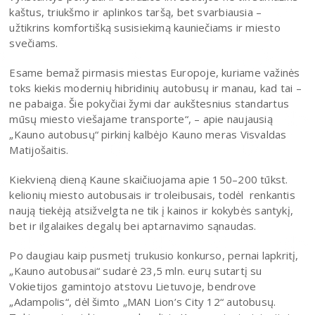
kaštus, triukšmo ir aplinkos taršą, bet svarbiausia –
užtikrins komfortišką susisiekimą kauniečiams ir miesto
svečiams.
Esame bemaž pirmasis miestas Europoje, kuriame važinės
toks kiekis modernių hibridinių autobusų ir manau, kad tai –
ne pabaiga. Šie pokyčiai žymi dar aukštesnius standartus
mūsų miesto viešajame transporte“, – apie naujausią
„Kauno autobusų“ pirkinį kalbėjo Kauno meras Visvaldas
Matijošaitis.
Kiekvieną dieną Kaune skaičiuojama apie 150–200 tūkst.
kelionių miesto autobusais ir troleibusais, todėl renkantis
naują tiekėją atsižvelgta ne tik į kainos ir kokybės santykį,
bet ir ilgalaikes degalų bei aptarnavimo sąnaudas.
Po daugiau kaip pusmetį trukusio konkurso, pernai lapkritį,
„Kauno autobusai“ sudarė 23,5 mln. eurų sutartį su
Vokietijos gamintojo atstovu Lietuvoje, bendrove
„Adampolis“, dėl šimto „MAN Lion’s City 12“ autobusų.