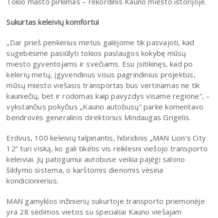
Tokio masto pirkimas – rekordinis Kauno miesto istorijoje.
Sukurtas keleivių komfortui
„Dar prieš penkerius metus galėjome tik pasvajoti, kad
sugebėsime pasiūlyti tokios paslaugos kokybę mūsų
miesto gyventojams ir svečiams. Esu įsitikinęs, kad po
kelerių metų, įgyvendinus visus pagrindinius projektus,
mūsų miesto viešasis transportas bus vertinamas ne tik
kauniečių, bet ir rodomas kaip pavyzdys visame regione“, –
vykstančius pokyčius „Kauno autobusų“ parke komentavo
bendrovės generalinis direktorius Mindaugas Grigelis.
Erdvus, 100 keleivių talpinantis, hibridinis „MAN Lion‘s City
12“ turi viską, ko gali tikėtis vis reiklesni viešojo transporto
keleiviai. Jų patogumui autobuse veikia pajėgi salono
šildymo sistema, o karštomis dienomis vėsina
kondicionierius.
MAN gamyklos inžinierių sukurtoje transporto priemonėje
yra 28 sėdimos vietos su specialiai Kauno viešajam