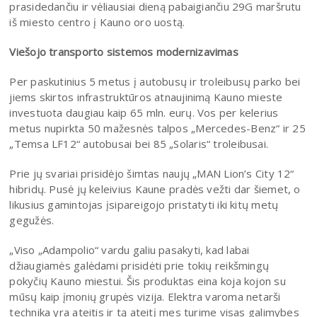
prasidedančiu ir vėliausiai dieną pabaigiančiu 29G maršrutu
iš miesto centro į Kauno oro uostą.
Viešojo transporto sistemos modernizavimas
Per paskutinius 5 metus į autobusų ir troleibusų parko bei
jiems skirtos infrastruktūros atnaujinimą Kauno mieste
investuota daugiau kaip 65 mln. eurų. Vos per kelerius
metus nupirkta 50 mažesnės talpos „Mercedes-Benz“ ir 25
„Temsa LF12“ autobusai bei 85 „Solaris“ troleibusai.
Prie jų svariai prisidėjo šimtas naujų „MAN Lion’s City 12“
hibridų. Pusė jų keleivius Kaune pradės vežti dar šiemet, o
likusius gamintojas įsipareigojo pristatyti iki kitų metų
gegužės.
„Viso „Adampolio“ vardu galiu pasakyti, kad labai
džiaugiamės galėdami prisidėti prie tokių reikšmingų
pokyčių Kauno miestui. Šis produktas eina koja kojon su
mūsų kaip įmonių grupės vizija. Elektra varoma netarši
technika yra ateitis ir tą ateitį mes turime visas galimybes