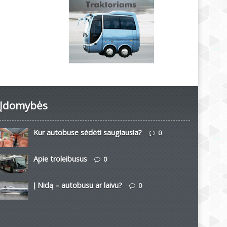
Įdomybės
Kur autobuse sėdėti saugiausia?
0
Apie troleibusus
0
Į Nidą – autobusu ar laivu?
0