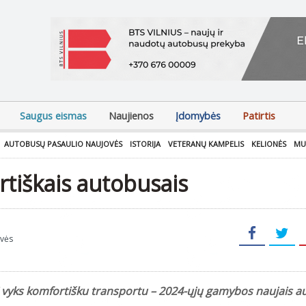
Saugus eismas
Naujienos
Įdomybės
Patirtis
AUTOBUSŲ PASAULIO NAUJOVĖS
ISTORIJA
VETERANŲ KAMPELIS
KELIONĖS
MU
rtiškais autobusais
ovės
 vyks komfortišku transportu – 2024-ųjų gamybos naujais au