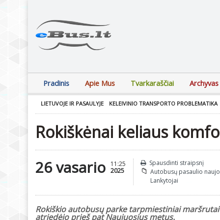
Pradinis
Apie Mus
Tvarkaraščiai
Archyvas
LIETUVOJE IR PASAULYJE
KELEIVINIO TRANSPORTO PROBLEMATIKA
Rokiškėnai keliaus komfo
26 vasario
Spausdinti straipsnį
11:25
2025
Autobusų pasaulio nauj
Lankytojai
Rokiškio autobusų parke tarpmiestiniai maršrutai
atriedėjo prieš pat Naujuosius metus.