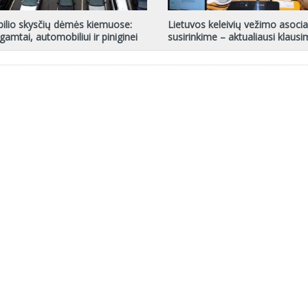
ilio skysčių dėmės kiemuose:
Lietuvos keleivių vežimo asocia
gamtai, automobiliui ir piniginei
susirinkime – aktualiausi klausi