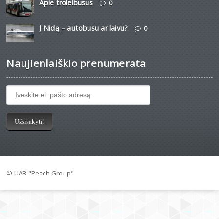
Apie troleibusus
0
Į Nidą – autobusu ar laivu?
0
Naujienlaiškio prenumerata
© UAB "Peach Group"