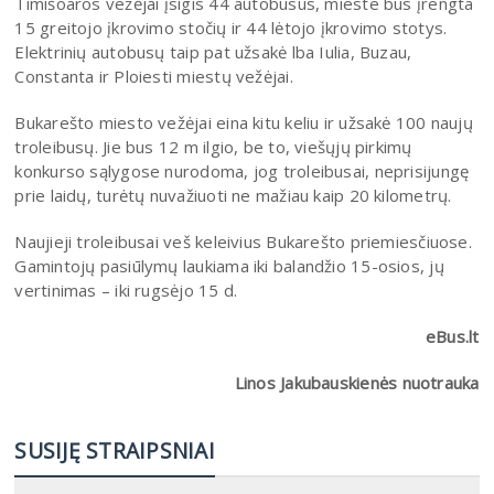
Timišoaros vežėjai įsigis 44 autobusus, mieste bus įrengta
15 greitojo įkrovimo stočių ir 44 lėtojo įkrovimo stotys.
Elektrinių autobusų taip pat užsakė lba Iulia, Buzau,
Constanta ir Ploiesti miestų vežėjai.
Bukarešto miesto vežėjai eina kitu keliu ir užsakė 100 naujų
troleibusų. Jie bus 12 m ilgio, be to, viešųjų pirkimų
konkurso sąlygose nurodoma, jog troleibusai, neprisijungę
prie laidų, turėtų nuvažiuoti ne mažiau kaip 20 kilometrų.
Naujieji troleibusai veš keleivius Bukarešto priemiesčiuose.
Gamintojų pasiūlymų laukiama iki balandžio 15-osios, jų
vertinimas – iki rugsėjo 15 d.
eBus.lt
Linos Jakubauskienės nuotrauka
SUSIJĘ STRAIPSNIAI