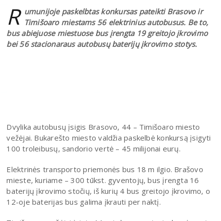
R
umunijoje paskelbtas konkursas pateikti Brasovo ir
Timišoaro miestams 56 elektrinius autobusus. Be to,
bus abiejuose miestuose bus įrengta 19 greitojo įkrovimo
bei 56 stacionaraus autobusų baterijų įkrovimo stotys.
Dvylika autobusų įsigis Brasovo, 44 – Timišoaro miesto
vežėjai. Bukarešto miesto valdžia paskelbė konkursą įsigyti
100 troleibusų, sandorio vertė – 45 milijonai eurų.
Elektrinės transporto priemonės bus 18 m ilgio. Brašovo
mieste, kuriame – 300 tūkst. gyventojų, bus įrengta 16
baterijų įkrovimo stočių, iš kurių 4 bus greitojo įkrovimo, o
12-oje baterijas bus galima įkrauti per naktį.