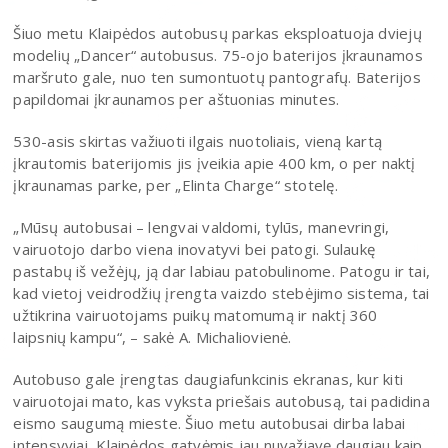
Šiuo metu Klaipėdos autobusų parkas eksploatuoja dviejų
modelių „Dancer“ autobusus. 75-ojo baterijos įkraunamos
maršruto gale, nuo ten sumontuotų pantografų. Baterijos
papildomai įkraunamos per aštuonias minutes.
530-asis skirtas važiuoti ilgais nuotoliais, vieną kartą
įkrautomis baterijomis jis įveikia apie 400 km, o per naktį
įkraunamas parke, per „Elinta Charge“ stotelę.
„Mūsų autobusai – lengvai valdomi, tylūs, manevringi,
vairuotojo darbo viena inovatyvi bei patogi. Sulaukę
pastabų iš vežėjų, ją dar labiau patobulinome. Patogu ir tai,
kad vietoj veidrodžių įrengta vaizdo stebėjimo sistema, tai
užtikrina vairuotojams puikų matomumą ir naktį 360
laipsnių kampu“, – sakė A. Michaliovienė.
Autobuso gale įrengtas daugiafunkcinis ekranas, kur kiti
vairuotojai mato, kas vyksta priešais autobusą, tai padidina
eismo saugumą mieste. Šiuo metu autobusai dirba labai
intensyviai, Klaipėdos gatvėmis jau nuvažiavę daugiau kaip