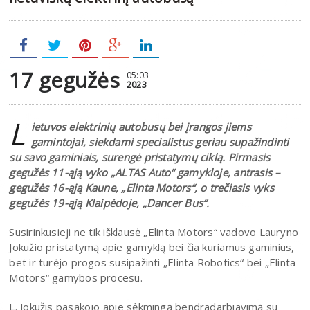
17 gegužės
05:03
2023
L
ietuvos elektrinių autobusų bei įrangos jiems
gamintojai, siekdami specialistus geriau supažindinti
su savo gaminiais, surengė pristatymų ciklą. Pirmasis
gegužės 11-ąją vyko „ALTAS Auto“ gamykloje, antrasis –
gegužės 16-ąją Kaune, „Elinta Motors“, o trečiasis vyks
gegužės 19-ąją Klaipėdoje, „Dancer Bus“.
Susirinkusieji ne tik išklausė „Elinta Motors“ vadovo Lauryno
Jokužio pristatymą apie gamyklą bei čia kuriamus gaminius,
bet ir turėjo progos susipažinti „Elinta Robotics“ bei „Elinta
Motors“ gamybos procesu.
L. Jokužis pasakojo apie sėkmingą bendradarbiavimą su