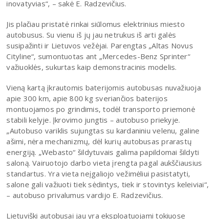
inovatyvias“, – sakė E. Radzevičius.
Jis plačiau pristatė rinkai siūlomus elektrinius miesto
autobusus. Su vienu iš jų jau netrukus iš arti galės
susipažinti ir Lietuvos vežėjai. Parengtas „Altas Novus
Cityline“, sumontuotas ant „Mercedes-Benz Sprinter“
važiuoklės, sukurtas kaip demonstracinis modelis.
Vieną kartą įkrautomis baterijomis autobusas nuvažiuoja
apie 300 km, apie 800 kg sveriančios baterijos
montuojamos po grindimis, todėl transporto priemonė
stabili kelyje. Įkrovimo jungtis – autobuso priekyje.
„Autobuso variklis sujungtas su kardaniniu velenu, galine
ašimi, nėra mechanizmų, dėl kurių autobusas prarastų
energiją. „Webasto“ šildytuvais galima papildomai šildyti
saloną. Vairuotojo darbo vieta įrengta pagal aukščiausius
standartus. Yra vieta neįgaliojo vežimėliui pasistatyti,
salone gali važiuoti tiek sėdintys, tiek ir stovintys keleiviai“,
– autobuso privalumus vardijo E. Radzevičius.
Lietuviški autobusai jau yra eksploatuojami tokiuose