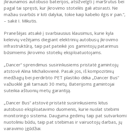
įkraunamos autobuso baterijos, atsižvelgti į maršrutus bei
pagal tai spręsti, kur įkrovimo stotelės gali atsirasti. Ne
mažiau svarbūs ir kiti dalykai, tokie kaip kabelio ilgis ir pan.“,
– sakė I. Mikutis.
Pranešėjas atsakė į svarbiausius klausimus, kurie kyla
keleivių vežėjams diegiant elektrinių autobusų įkrovimo
infrastruktūrą, taip pat pateikė jos gamintojų patarimus
būsimiems įkrovimo stotelių eksploatuotojams.
„Dancer“ sprendimus susirinkusiems pristatė gamintojų
atstovė Alina Michaliovienė. Pasak jos, iš kompozitinių
medžiagų bei perdirbto PET plastiko dėka „Dancer Bus“
važiuoklė gali tarnauti 30 metų. Baterijoms gamintojai
suteikia aštuonių metų garantiją.
„Dancer Bus“ atstovė pristatė susirinkusiems kitus
autobuso eksploatavimo duomenis, kurie nuolat stebimi
monitoringo sistema. Dauguma gedimų taip pat sutvarkomi
nuotoliniu būdu, taip pat stebimas ir vairuotojų darbas, jų
vairavimo įgūdžiai.