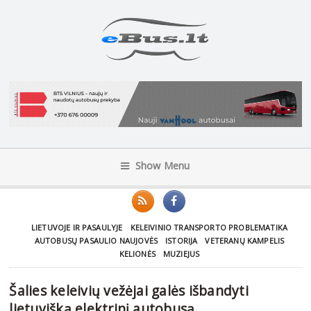
Show Menu
LIETUVOJE IR PASAULYJE
KELEIVINIO TRANSPORTO PROBLEMATIKA
AUTOBUSŲ PASAULIO NAUJOVĖS
ISTORIJA
VETERANŲ KAMPELIS
KELIONĖS
MUZIEJUS
Šalies keleivių vežėjai galės išbandyti
lietuvišką elektrinį autobusą