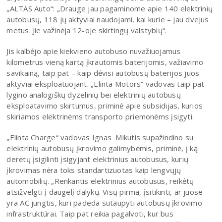
„ALTAS Auto“: „Drauge jau pagaminome apie 140 elektrinių
autobusų, 118 jų aktyviai naudojami, kai kurie – jau dvejus
metus. Jie važinėja 12-oje skirtingų valstybių“.
Jis kalbėjo apie kiekvieno autobuso nuvažiuojamus
kilometrus vieną kartą įkrautomis baterijomis, važiavimo
savikainą, taip pat – kaip dėvisi autobusų baterijos juos
aktyviai eksploatuojant. „Elinta Motors“ vadovas taip pat
lygino analogiškų dyzelinių bei elektrinių autobusų
eksploatavimo skirtumus, priminė apie subsidijas, kurios
skiriamos elektrinėms transporto priemonėms įsigyti.
„Elinta Charge“ vadovas Ignas Mikutis supažindino su
elektrinių autobusų įkrovimo galimybėmis, priminė, į ką
derėtų įsigilinti įsigyjant elektrinius autobusus, kurių
įkrovimas nėra toks standartizuotas kaip lengvųjų
automobilių. „Renkantis elektrinius autobusus, reikėtų
atsižvelgti į daugelį dalykų. Visų pirma, įsitikinti, ar juose
yra AC jungtis, kuri padeda sutaupyti autobusų įkrovimo
infrastruktūrai. Taip pat reikia pagalvoti, kur bus