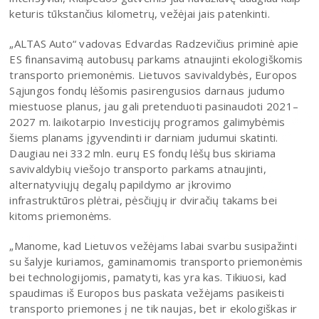
keturis tūkstančius kilometrų, vežėjai jais patenkinti.
„ALTAS Auto“ vadovas Edvardas Radzevičius priminė apie
ES finansavimą autobusų parkams atnaujinti ekologiškomis
transporto priemonėmis. Lietuvos savivaldybės, Europos
Sąjungos fondų lėšomis pasirengusios darnaus judumo
miestuose planus, jau gali pretenduoti pasinaudoti 2021–
2027 m. laikotarpio Investicijų programos galimybėmis
šiems planams įgyvendinti ir darniam judumui skatinti.
Daugiau nei 332 mln. eurų ES fondų lėšų bus skiriama
savivaldybių viešojo transporto parkams atnaujinti,
alternatyviųjų degalų papildymo ar įkrovimo
infrastruktūros plėtrai, pėsčiųjų ir dviračių takams bei
kitoms priemonėms.
„Manome, kad Lietuvos vežėjams labai svarbu susipažinti
su šalyje kuriamos, gaminamomis transporto priemonėmis
bei technologijomis, pamatyti, kas yra kas. Tikiuosi, kad
spaudimas iš Europos bus paskata vežėjams pasikeisti
transporto priemones į ne tik naujas, bet ir ekologiškas ir