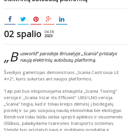
02 spalio
04:38
2023
„B
usworld“ parodoje Briuselyje „Scania“ pristatys
naują elektrinių autobusų platformą.
Švedijos gamintojas demonstruos „Scania Castrosua LE
4×2“, kuris sukurtas ant naujos platformos.
Taip pat bus eksponuojama atnaujinta „Scania Touring“
versija ir „Scania Irizar i6s Efficient“ LBG/LNG versija.
„Scania“ teigia, kad ir toliau kreips dėmesį į biodegalų
poreikį ir su jais susijusią naudą ekonomikai bei ekologijai.
Bendrovė tokiu būdu siekia spręsti aplinkos ir visuomenės
iššūkius, palaikydama tvaresnes transporto sistemas.
Stende bus pristatyti nauji e. mobilumo produktai ir