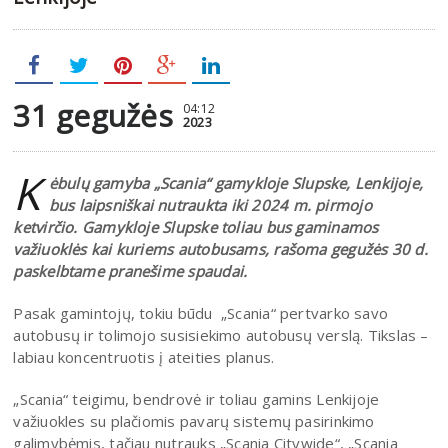
31 gegužės
04:12
2023
K
ėbulų gamyba „Scania“ gamykloje Slupske, Lenkijoje,
bus laipsniškai nutraukta iki 2024 m. pirmojo
ketvirčio. Gamykloje Slupske toliau bus gaminamos
važiuoklės kai kuriems autobusams, rašoma gegužės 30 d.
paskelbtame pranešime spaudai.
Pasak gamintojų, tokiu būdu „Scania“ pertvarko savo
autobusų ir tolimojo susisiekimo autobusų verslą. Tikslas –
labiau koncentruotis į ateities planus.
„Scania“ teigimu, bendrovė ir toliau gamins Lenkijoje
važiuokles su plačiomis pavarų sistemų pasirinkimo
galimybėmis, tačiau nutrauks „Scania Citywide“, „Scania