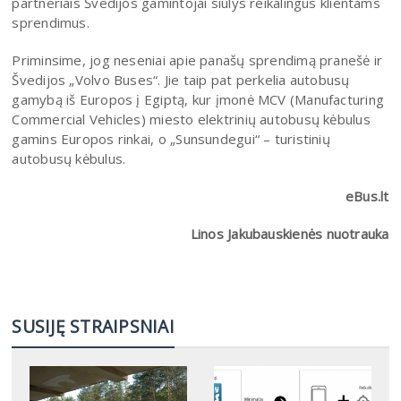
partneriais Švedijos gamintojai siūlys reikalingus klientams
sprendimus.
Priminsime, jog neseniai apie panašų sprendimą pranešė ir
Švedijos „Volvo Buses“. Jie taip pat perkelia autobusų
gamybą iš Europos į Egiptą, kur įmonė MCV (Manufacturing
Commercial Vehicles) miesto elektrinių autobusų kėbulus
gamins Europos rinkai, o „Sunsundegui“ – turistinių
autobusų kėbulus.
eBus.lt
Linos Jakubauskienės nuotrauka
SUSIJĘ STRAIPSNIAI