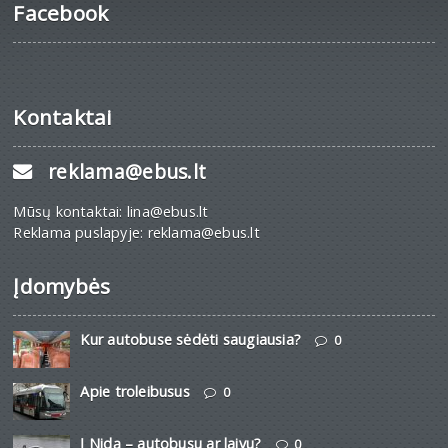
Facebook
Kontaktai
reklama@ebus.lt
Mūsų kontaktai: lina@ebus.lt
Reklama puslapyje: reklama@ebus.lt
Įdomybės
Kur autobuse sėdėti saugiausia?
0
Apie troleibusus
0
Į Nidą – autobusu ar laivu?
0