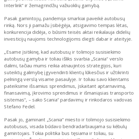
Interlink“ ir žemagrindžių važiuoklių gamybą.
Pasak gamintojų, pandemija smarkiai paveikė autobusų
rinką. Nors ji pamažu įsibėgėja, atsigavimo tempas lėtas,
konkurencija didėja, o būsimi teisės aktai reikalauja didelių
investicijų naujoms technologijoms diegti dabar ir ateityje.
„Esame įsitikinę, kad autobusų ir tolimojo susisiekimo
autobusų gamyba ir toliau išliks svarbia „Scania“ verslo
dalimi, tačiau mums reikia atnaujintos strategijos, kuri
suteiktų galimybę įgyvendinti klientų lūkesčius ir užtikrinti
pelningą verslą visame pasaulyje. Ir toliau savo klientams
pateiksime išsamius sprendimus, įskaitant aptarnavimą,
finansavimą, įkrovimo sprendimus ir išmaniąsias transporto
sistemas“, – sako Scania“ pardavimų ir rinkodaros vadovas
Stefano Fedel.
Pasak jo, gaminant „Scania“ miesto ir tolimojo susisiekimo
autobusus, visada būdavo bendradarbiaujama su kėbulų
gamintojais. Tokia politika bus tęsiama ir toliau, su