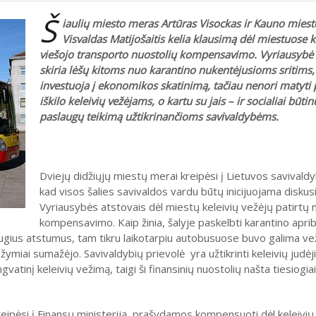
Š
iaulių miesto meras Artūras Visockas ir Kauno mies
Visvaldas Matijošaitis kelia klausimą dėl miestuose 
viešojo transporto nuostolių kompensavimo. Vyriausybė 
skiria lėšų kitoms nuo karantino nukentėjusioms sritims, 
investuoja į ekonomikos skatinimą, tačiau nenori matyti
iškilo keleivių vežėjams, o kartu su jais – ir socialiai būti
paslaugų teikimą užtikrinančioms savivaldybėms.
Dviejų didžiųjų miestų merai kreipėsi į Lietuvos savivaldyb
kad visos šalies savivaldos vardu būtų inicijuojama diskusi
Vyriausybės atstovais dėl miestų keleivių vežėjų patirtų 
kompensavimo. Kaip žinia, šalyje paskelbti karantino aprib
augius atstumus, tam tikru laikotarpiu autobusuose buvo galima vež
ymiai sumažėjo. Savivaldybių prievolė yra užtikrinti keleivių judėj
vatinį keleivių vežimą, taigi ši finansinių nuostolių našta tiesiogia
ipėsi į Finansų ministeriją, prašydamos kompensuoti dėl keleivi