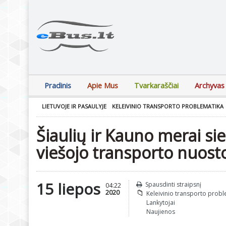
Pradinis
Apie Mus
Tvarkaraščiai
Archyvas
LIETUVOJE IR PASAULYJE
KELEIVINIO TRANSPORTO PROBLEMATIKA
Šiaulių ir Kauno merai s
viešojo transporto nuosto
15 liepos
Spausdinti straipsnį
04:22
2020
Keleivinio transporto prob
Lankytojai
Naujienos