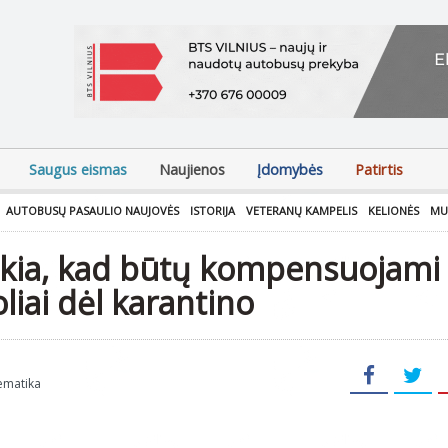
Saugus eismas
Naujienos
Įdomybės
Patirtis
AUTOBUSŲ PASAULIO NAUJOVĖS
ISTORIJA
VETERANŲ KAMPELIS
KELIONĖS
MU
iekia, kad būtų kompensuojami
liai dėl karantino
lematika