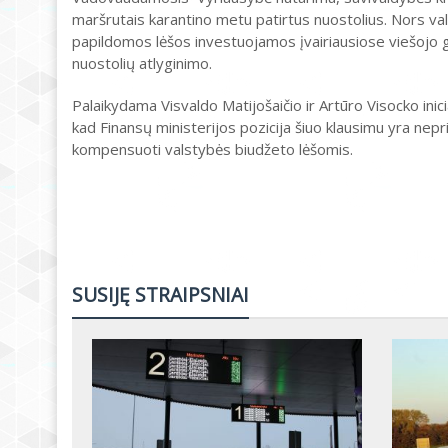
maršrutais karantino metu patirtus nuostolius. Nors v
papildomos lėšos investuojamos įvairiausiose viešojo gy
nuostolių atlyginimo.
Palaikydama Visvaldo Matijošaičio ir Artūro Visocko inic
kad Finansų ministerijos pozicija šiuo klausimu yra nep
kompensuoti valstybės biudžeto lėšomis.
SUSIJĘ STRAIPSNIAI