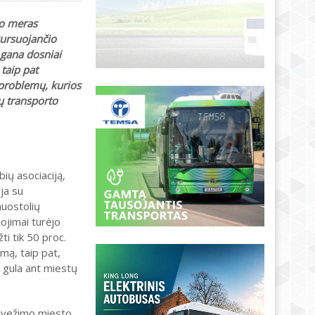
to meras
kursuojančio
gana dosniai
taip pat
 problemų, kurios
nų transporto
ių asociaciją,
ja su
nuostolių
ojimai turėjo
ti tik 50 proc.
imą, taip pat,
i gula ant miestų
ų vežimo miesto