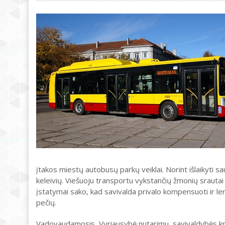
įtakos miestų autobusų parkų veiklai. Norint išlaikyti s
keleivių. Viešuoju transportu vykstančių žmonių srautai ž
įstatymai sako, kad savivalda privalo kompensuoti ir leng
pečių.
Vadovaudamosis Vyriausybė nutarimu, savivaldybės kre