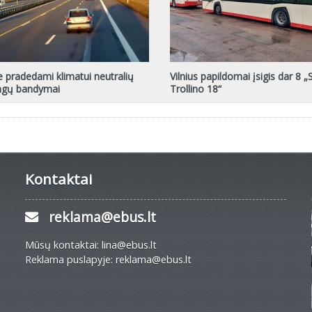
e pradedami klimatui neutralių
Vilnius papildomai įsigis dar 8 „
angų bandymai
Trollino 18“
Kontaktai
reklama@ebus.lt
Mūsų kontaktai: lina@ebus.lt
Reklama puslapyje: reklama@ebus.lt