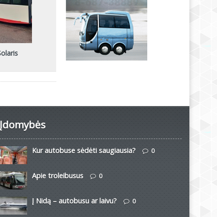
Solaris
Įdomybės
Kur autobuse sėdėti saugiausia?
0
Apie troleibusus
0
Į Nidą – autobusu ar laivu?
0