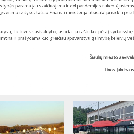
alstybės parama jau skaičiuojama ir dėl pandemijos nukentėjusiem
venimo srityse, tačiau Finansų ministerija atsisakė prisidėti prie
iatyvą, Lietuvos savivaldybių asociacija raštu kreipėsi į vyriausyb
riimtina ir prašydama kuo greičiau apsvarstyti galimybę keleivių ve
Šiaulių miesto saviva
Linos Jakubau