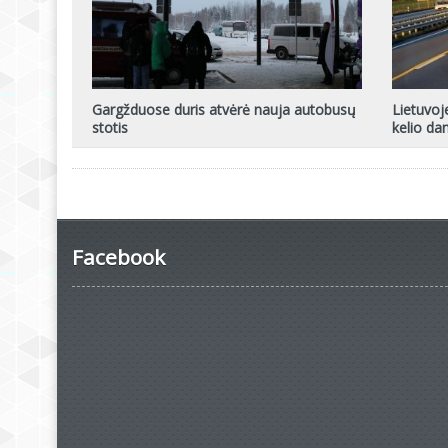
Gargžduose duris atvėrė nauja autobusų
Lietuvoj
stotis
kelio d
Facebook