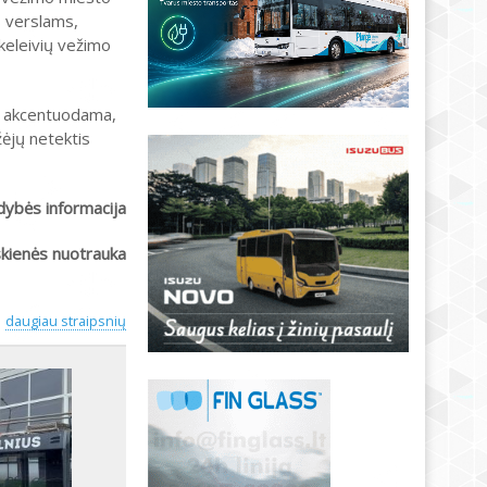
s verslams,
 keleivių vežimo
ę, akcentuodama,
žėjų netektis
ldybės informacija
skienės nuotrauka
daugiau straipsnių