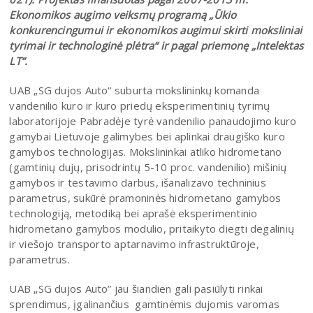
Ekonomikos augimo veiksmų programą „Ūkio
konkurencingumui ir ekonomikos augimui skirti moksliniai
tyrimai ir technologinė plėtra“ ir pagal priemonę „Intelektas
LT“.
UAB „SG dujos Auto“ suburta mokslininkų komanda
vandenilio kuro ir kuro priedų eksperimentinių tyrimų
laboratorijoje Pabradėje tyrė vandenilio panaudojimo kuro
gamybai Lietuvoje galimybes bei aplinkai draugiško kuro
gamybos technologijas. Mokslininkai atliko hidrometano
(gamtinių dujų, prisodrintų 5-10 proc. vandenilio) mišinių
gamybos ir testavimo darbus, išanalizavo techninius
parametrus, sukūrė pramoninės hidrometano gamybos
technologiją, metodiką bei aprašė eksperimentinio
hidrometano gamybos modulio, pritaikyto diegti degalinių
ir viešojo transporto aptarnavimo infrastruktūroje,
parametrus.
UAB „SG dujos Auto” jau šiandien gali pasiūlyti rinkai
sprendimus, įgalinančius gamtinėmis dujomis varomas