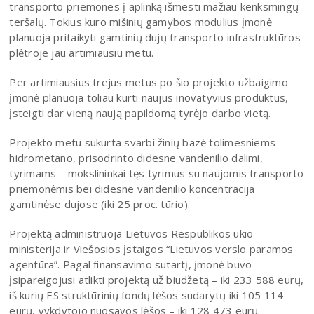
transporto priemones į aplinką išmesti mažiau kenksmingų
teršalų. Tokius kuro mišinių gamybos modulius įmonė
planuoja pritaikyti gamtinių dujų transporto infrastruktūros
plėtroje jau artimiausiu metu.
Per artimiausius trejus metus po šio projekto užbaigimo
įmonė planuoja toliau kurti naujus inovatyvius produktus,
įsteigti dar vieną naują papildomą tyrėjo darbo vietą.
Projekto metu sukurta svarbi žinių bazė tolimesniems
hidrometano, prisodrinto didesne vandenilio dalimi,
tyrimams – mokslininkai tęs tyrimus su naujomis transporto
priemonėmis bei didesne vandenilio koncentracija
gamtinėse dujose (iki 25 proc. tūrio).
Projektą administruoja Lietuvos Respublikos ūkio
ministerija ir Viešosios įstaigos “Lietuvos verslo paramos
agentūra”. Pagal finansavimo sutartį, įmonė buvo
įsipareigojusi atlikti projektą už biudžetą – iki 233 588 eurų,
iš kurių ES struktūrinių fondų lėšos sudarytų iki 105 114
eurų, vykdytojo nuosavos lėšos – iki 128 473 eurų.