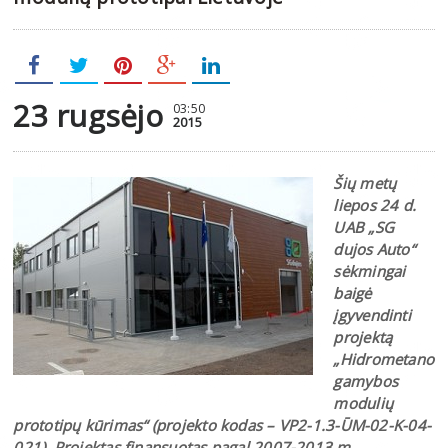
23 rugsėjo
03:50
2015
Šių metų
liepos 24 d.
UAB „SG
dujos Auto“
sėkmingai
baigė
įgyvendinti
projektą
„Hidrometano
gamybos
modulių
prototipų kūrimas“ (projekto kodas – VP2-1.3-ŪM-02-K-04-
021). Projektas finansuotas pagal 2007-2013 m.