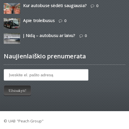
Kur autobuse sėdėti saugiausia?
0
Apie troleibusus
0
Į Nidą – autobusu ar laivu?
0
Naujienlaiškio prenumerata
© UAB "Peach Group"