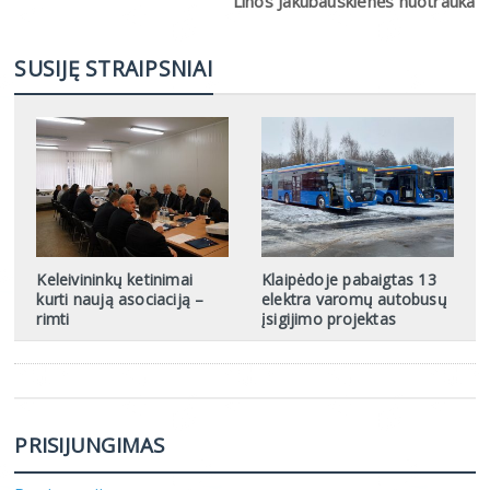
Linos Jakubauskienės nuotrauka
SUSIJĘ STRAIPSNIAI
Keleivininkų ketinimai
Klaipėdoje pabaigtas 13
kurti naują asociaciją –
elektra varomų autobusų
rimti
įsigijimo projektas
PRISIJUNGIMAS