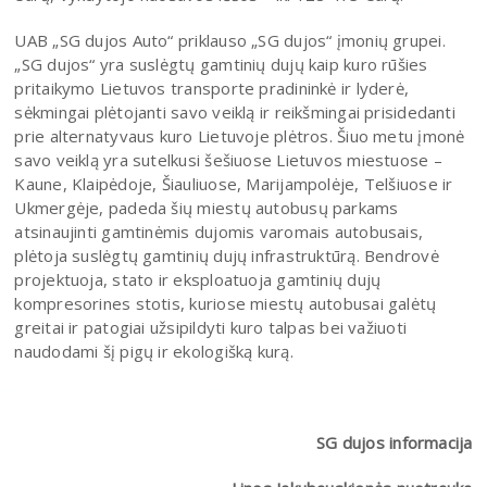
UAB „SG dujos Auto“ priklauso „SG dujos“ įmonių grupei.
„SG dujos“ yra suslėgtų gamtinių dujų kaip kuro rūšies
pritaikymo Lietuvos transporte pradininkė ir lyderė,
sėkmingai plėtojanti savo veiklą ir reikšmingai prisidedanti
prie alternatyvaus kuro Lietuvoje plėtros. Šiuo metu įmonė
savo veiklą yra sutelkusi šešiuose Lietuvos miestuose –
Kaune, Klaipėdoje, Šiauliuose, Marijampolėje, Telšiuose ir
Ukmergėje, padeda šių miestų autobusų parkams
atsinaujinti gamtinėmis dujomis varomais autobusais,
plėtoja suslėgtų gamtinių dujų infrastruktūrą. Bendrovė
projektuoja, stato ir eksploatuoja gamtinių dujų
kompresorines stotis, kuriose miestų autobusai galėtų
greitai ir patogiai užsipildyti kuro talpas bei važiuoti
naudodami šį pigų ir ekologišką kurą.
SG dujos informacija