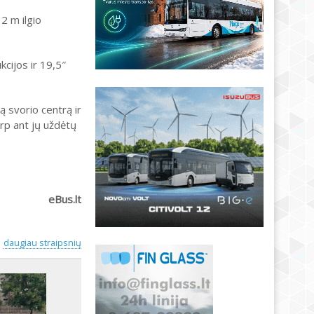
2 m ilgio
cijos ir 19,5″
ą svorio centrą ir
arp ant jų uždėtų
eBus.lt
daugiau straipsnių