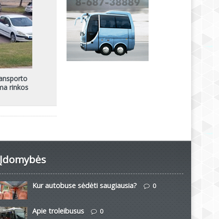
ransporto
ma rinkos
Įdomybės
Kur autobuse sėdėti saugiausia?
0
Apie troleibusus
0