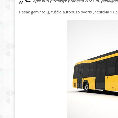
apie kurį pirmąsyk pranešta 2023 m. pabaigoje
Pasak gamintojų, tuščio autobuso svoris „nesiekia 11,5 