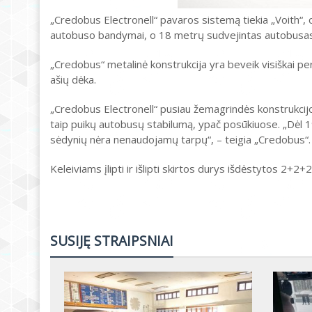
„Credobus Electronell“ pavaros sistemą tiekia „Voith“, 
autobuso bandymai, o 18 metrų sudvejintas autobusa
„Credobus“ metalinė konstrukcija yra beveik visiškai p
ašių dėka.
„Credobus Electronell“ pusiau žemagrindės konstrukcijos
taip puikų autobusų stabilumą, ypač posūkiuose. „Dėl 19
sėdynių nėra nenaudojamų tarpų“, – teigia „Credobus“.
Keleiviams įlipti ir išlipti skirtos durys išdėstytos 2+2+2
SUSIJĘ STRAIPSNIAI