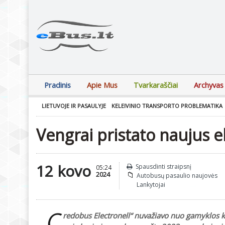
Pradinis
Apie Mus
Tvarkaraščiai
Archyvas
LIETUVOJE IR PASAULYJE
KELEIVINIO TRANSPORTO PROBLEMATIKA
Vengrai pristato naujus e
12 kovo
Spausdinti straipsnį
05:24
2024
Autobusų pasaulio naujovės
Lankytojai
„C
redobus Electronell“ nuvažiavo nuo gamyklos ko