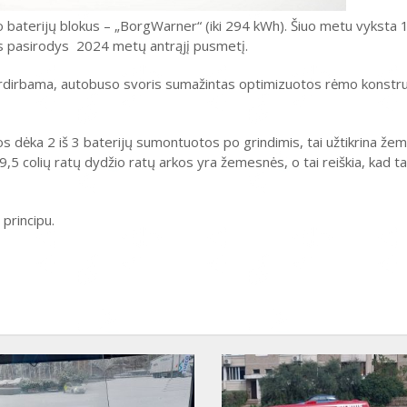
o baterijų blokus – „BorgWarner“ (iki 294 kWh). Šiuo metu vyksta 1
s pasirodys 2024 metų antrąjį pusmetį.
erdirbama, autobuso svoris sumažintas optimizuotos rėmo konstruk
 dėka 2 iš 3 baterijų sumontuotos po grindimis, tai užtikrina žem
,5 colių ratų dydžio ratų arkos yra žemesnės, o tai reiškia, kad t
 principu.