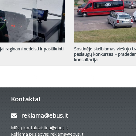
ai raginami nedelsti ir pasitikrinti
Sostinėje skelbiamas viešojo t
paslaugų konkursas – pradeda
konsultacija
Kontaktai
reklama@ebus.lt
Mūsų kontaktai: lina@ebus.lt
Reklama puslapyje: reklama@ebus.lt