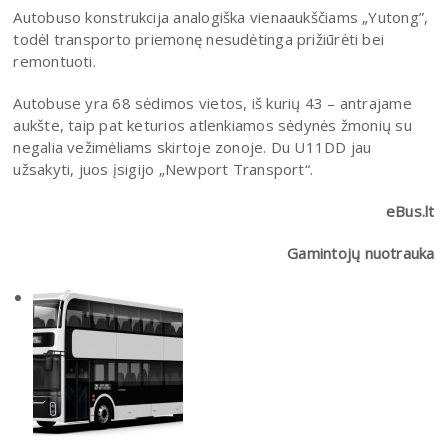
Autobuso konstrukcija analogiška vienaaukščiams „Yutong”,
todėl transporto priemonę nesudėtinga prižiūrėti bei
remontuoti.
Autobuse yra 68 sėdimos vietos, iš kurių 43 – antrajame
aukšte, taip pat keturios atlenkiamos sėdynės žmonių su
negalia vežimėliams skirtoje zonoje. Du U11DD jau
užsakyti, juos įsigijo „Newport Transport“.
eBus.lt
Gamintojų nuotrauka