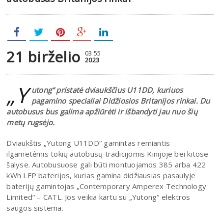
21 birželio
03:55
2023
„Y
utong“ pristatė dviaukščius U11DD, kuriuos
pagamino specialiai Didžiosios Britanijos rinkai. Du
autobusus bus galima apžiūrėti ir išbandyti jau nuo šių
metų rugsėjo.
Dviaukštis „Yutong U11DD“ gamintas remiantis
ilgametėmis tokių autobusų tradicijomis Kinijoje bei kitose
šalyse. Autobusuose gali būti montuojamos 385 arba 422
kWh LFP baterijos, kurias gamina didžiausias pasaulyje
baterijų gamintojas „Contemporary Amperex Technology
Limited“ – CATL. Jos veikia kartu su „Yutong“ elektros
saugos sistema.