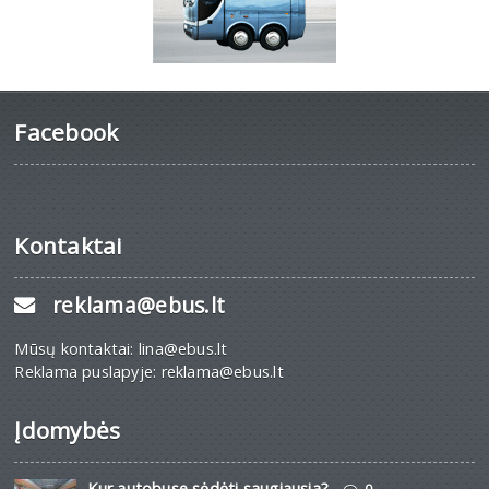
Facebook
Kontaktai
reklama@ebus.lt
Mūsų kontaktai: lina@ebus.lt
Reklama puslapyje: reklama@ebus.lt
Įdomybės
Kur autobuse sėdėti saugiausia?