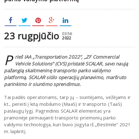
23 rugpjūčio
03:56
2022
P
rieš IAA „Transportation 2022“, „ZF Commercial
Vehicle Solutions“ (CVS) pristatė SCALAR, savo naują
pažangią skaitmeninę transporto parko valdymo
platformą. SCALAR siūlo operacijų planavimo, maršruto
parinkimo ir siuntimo sprendimus.
Tai padės operatoriams, tarp jų – siuntėjams, vežėjams ir
kt., pereiti į kitą mobilumo (MaaS) ir transporto (TaaS)
paslaugų lygį. Pagrindinis SCALAR elementas yra
pramonėje pirmaujanti transporto priemonių parko
valdymo technologija, kuri buvo įsigyta iš „Bestmile“ 2021
m. lapkritį.