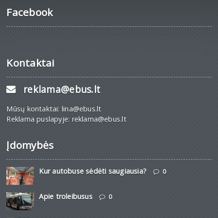
Facebook
Kontaktai
reklama@ebus.lt
Mūsų kontaktai: lina@ebus.lt
Reklama puslapyje: reklama@ebus.lt
Įdomybės
Kur autobuse sėdėti saugiausia?
0
Apie troleibusus
0