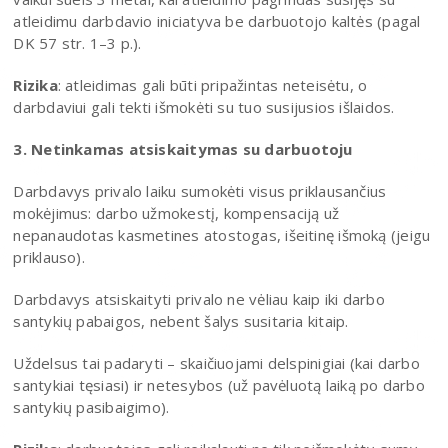
atleidimu darbdavio iniciatyva be darbuotojo kaltės (pagal
DK 57 str. 1–3 p.).
Rizika
: atleidimas gali būti pripažintas neteisėtu, o
darbdaviui gali tekti išmokėti su tuo susijusios išlaidos.
3. Netinkamas atsiskaitymas su darbuotoju
Darbdavys privalo laiku sumokėti visus priklausančius
mokėjimus: darbo užmokestį, kompensaciją už
nepanaudotas kasmetines atostogas, išeitinę išmoką (jeigu
priklauso).
Darbdavys atsiskaityti privalo ne vėliau kaip iki darbo
santykių pabaigos, nebent šalys susitaria kitaip.
Uždelsus tai padaryti – skaičiuojami delspinigiai (kai darbo
santykiai tęsiasi) ir netesybos (už pavėluotą laiką po darbo
santykių pasibaigimo).