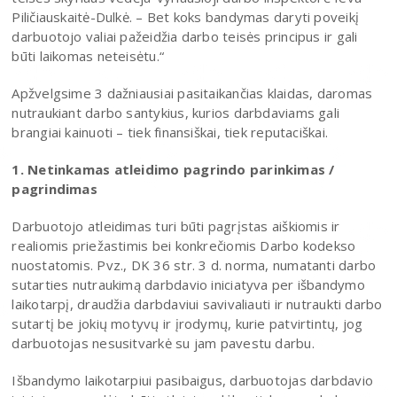
Piličiauskaitė-Dulkė. – Bet koks bandymas daryti poveikį
darbuotojo valiai pažeidžia darbo teisės principus ir gali
būti laikomas neteisėtu.“
Apžvelgsime 3 dažniausiai pasitaikančias klaidas, daromas
nutraukiant darbo santykius, kurios darbdaviams gali
brangiai kainuoti – tiek finansiškai, tiek reputaciškai.
1. Netinkamas atleidimo pagrindo parinkimas /
pagrindimas
Darbuotojo atleidimas turi būti pagrįstas aiškiomis ir
realiomis priežastimis bei konkrečiomis Darbo kodekso
nuostatomis. Pvz., DK 36 str. 3 d. norma, numatanti darbo
sutarties nutraukimą darbdavio iniciatyva per išbandymo
laikotarpį, draudžia darbdaviui savivaliauti ir nutraukti darbo
sutartį be jokių motyvų ir įrodymų, kurie patvirtintų, jog
darbuotojas nesusitvarkė su jam pavestu darbu.
Išbandymo laikotarpiui pasibaigus, darbuotojas darbdavio