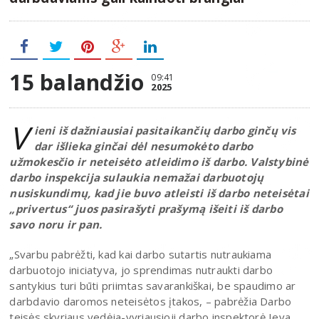
15 balandžio
09:41
2025
V
ieni iš dažniausiai pasitaikančių darbo ginčų vis
dar išlieka ginčai dėl nesumokėto darbo
užmokesčio ir neteisėto atleidimo iš darbo. Valstybinė
darbo inspekcija sulaukia nemažai darbuotojų
nusiskundimų, kad jie buvo atleisti iš darbo neteisėtai
„privertus“ juos pasirašyti prašymą išeiti iš darbo
savo noru ir pan.
„Svarbu pabrėžti, kad kai darbo sutartis nutraukiama
darbuotojo iniciatyva, jo sprendimas nutraukti darbo
santykius turi būti priimtas savarankiškai, be spaudimo ar
darbdavio daromos neteisėtos įtakos, – pabrėžia Darbo
teisės skyriaus vedėja-vyriausioji darbo inspektorė Ieva