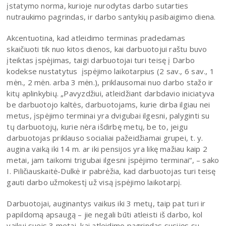
įstatymo norma, kurioje nurodytas darbo sutarties
nutraukimo pagrindas, ir darbo santykių pasibaigimo diena.
Akcentuotina, kad atleidimo terminas pradedamas
skaičiuoti tik nuo kitos dienos, kai darbuotojui raštu buvo
įteiktas įspėjimas, taigi darbuotojai turi teisę į Darbo
kodekse nustatytus įspėjimo laikotarpius (2 sav., 6 sav., 1
mėn., 2 mėn. arba 3 mėn.), priklausomai nuo darbo stažo ir
kitų aplinkybių. „Pavyzdžiui, atleidžiant darbdavio iniciatyva
be darbuotojo kaltės, darbuotojams, kurie dirba ilgiau nei
metus, įspėjimo terminai yra dvigubai ilgesni, palyginti su
tų darbuotojų, kurie nėra išdirbę metų, be to, jeigu
darbuotojas priklauso socialiai pažeidžiamai grupei, t. y.
augina vaiką iki 14 m. ar iki pensijos yra likę mažiau kaip 2
metai, jam taikomi trigubai ilgesni įspėjimo terminai“, – sako
I. Piličiauskaitė-Dulkė ir pabrėžia, kad darbuotojas turi teisę
gauti darbo užmokestį už visą įspėjimo laikotarpį.
Darbuotojai, auginantys vaikus iki 3 metų, taip pat turi ir
papildomą apsaugą – jie negali būti atleisti iš darbo, kol
vaikui sueis 3 metai, kai atleidimo pagrindas susijęs su