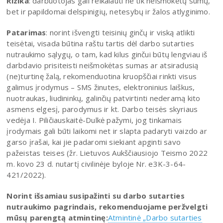
Rizika
: darbuotojas gali reikalauti ne tik neišmokėtų sumų,
bet ir papildomai delspinigių, netesybų ir žalos atlyginimo.
Patarimas
: norint išvengti teisinių ginčų ir viską atlikti
teisėtai, visada būtina raštu tartis dėl darbo sutarties
nutraukimo sąlygų, o tam, kad kilus ginčui būtų lengviau iš
darbdavio prisiteisti neišmokėtas sumas ar atsiradusią
(ne)turtinę žalą, rekomenduotina kruopščiai rinkti visus
galimus įrodymus – SMS žinutes, elektroninius laiškus,
nuotraukas, liudininkų, galinčių patvirtinti nederamą kito
asmens elgesį, parodymus ir kt. Darbo teisės skyriaus
vedėja I. Piličiauskaitė-Dulkė pažymi, jog tinkamais
įrodymais gali būti laikomi net ir slapta padaryti vaizdo ar
garso įrašai, kai jie padaromi siekiant apginti savo
pažeistas teises (žr. Lietuvos Aukščiausiojo Teismo 2022
m. kovo 23 d. nutartį civilinėje byloje Nr. e3K-3-64-
421/2022).
Norint išsamiau susipažinti su darbo sutarties
nutraukimo pagrindais, rekomenduojame peržvelgti
mūsų parengtą atmintinę:
Atmintinė „Darbo sutarties