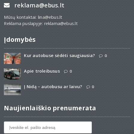
reklama@ebus.lt
Mūsų kontaktai: lina@ebus.lt
Reklama puslapyje: reklama@ebus.lt
Įdomybės
Kur autobuse sėdėti saugiausia?
0
Apie troleibusus
0
Į Nidą – autobusu ar laivu?
0
Naujienlaiškio prenumerata