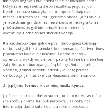
iniciatyva negalėtų būti atleistas dėl netinkamos darbo
kokybės ar nepasiektų darbo rezultatų, jeigu su juo
bendrai nebuvo sudarytas ne trumpesnės kaip dviejų
mėnesių trukmės rezultatų gerinimo planas. „Kitu atveju,
jei atleidimas grindžiamas neaiškiomis ar nepagrįstomis
priežastimis, jis gali būti pripažintas neteisėtu“, –
akcentuoja Darbo teisės skyriaus vedėja.
Rizika
: darbuotojas gali kreiptis į darbo ginčų komisiją ir
darbdaviui gali tekti sumokėti kompensaciją už priverstinės
pravaikštos laiką nuo atleidimo iš darbo dienos iki
sprendimo įvykdymo dienos ir patirtą turtinę bei neturtinę
žalą. Be to, darbuotojas galėtų būti grąžintas į darbą,
vadinasi, galimai prireiktų atleisti į jo vietą priimtą
darbuotoją, jam išmokant priklausančią išeitinę išmoką.
2. Įspėjimo formos ir terminų nesilaikymas
Įspėjimas nutraukti darbo sutartį turi būti pateiktas raštu
(ne žodžiu) ir jame turi būti nurodyta visa reikalinga
informacija: darbo sutarties nutraukimo priežastis,