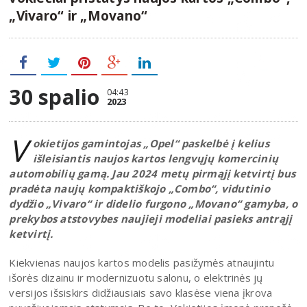
„Vivaro“ ir „Movano“
30 spalio
04:43
2023
V
okietijos gamintojas „Opel“ paskelbė į kelius
išleisiantis naujos kartos lengvųjų komercinių
automobilių gamą. Jau 2024 metų pirmąjį ketvirtį bus
pradėta naujų kompaktiškojo „Combo“, vidutinio
dydžio „Vivaro“ ir didelio furgono „Movano“ gamyba, o
prekybos atstovybes naujieji modeliai pasieks antrąjį
ketvirtį.
Kiekvienas naujos kartos modelis pasižymės atnaujintu
išorės dizainu ir modernizuotu salonu, o elektrinės jų
versijos išsiskirs didžiausiais savo klasėse viena įkrova