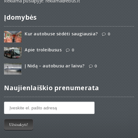
Reklama puslapyje: reklama@ebus.lt
Įdomybės
Kur autobuse sėdėti saugiausia?
0
Apie troleibusus
0
Į Nidą – autobusu ar laivu?
0
Naujienlaiškio prenumerata