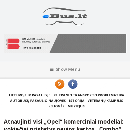
Show Menu
LIETUVOJE IR PASAULYJE
KELEIVINIO TRANSPORTO PROBLEMATIKA
AUTOBUSŲ PASAULIO NAUJOVĖS
ISTORIJA
VETERANŲ KAMPELIS
KELIONĖS
MUZIEJUS
Atnaujinti visi „Opel“ komerciniai modeliai:
vokiečiai pristatys naujos kartos „Combo“,