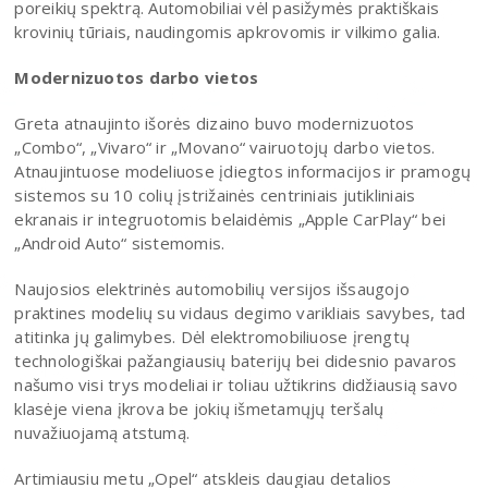
poreikių spektrą. Automobiliai vėl pasižymės praktiškais
krovinių tūriais, naudingomis apkrovomis ir vilkimo galia.
Modernizuotos darbo vietos
Greta atnaujinto išorės dizaino buvo modernizuotos
„Combo“, „Vivaro“ ir „Movano“ vairuotojų darbo vietos.
Atnaujintuose modeliuose įdiegtos informacijos ir pramogų
sistemos su 10 colių įstrižainės centriniais jutikliniais
ekranais ir integruotomis belaidėmis „Apple CarPlay“ bei
„Android Auto“ sistemomis.
Naujosios elektrinės automobilių versijos išsaugojo
praktines modelių su vidaus degimo varikliais savybes, tad
atitinka jų galimybes. Dėl elektromobiliuose įrengtų
technologiškai pažangiausių baterijų bei didesnio pavaros
našumo visi trys modeliai ir toliau užtikrins didžiausią savo
klasėje viena įkrova be jokių išmetamųjų teršalų
nuvažiuojamą atstumą.
Artimiausiu metu „Opel“ atskleis daugiau detalios