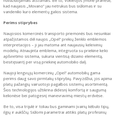
nuvažiuojamais atstumais. Be to, Vokietijos įmonė pranešė,
kad naujasis „Movano“ jau netrukus bus siūlomas ir su
vandenilio kuro elementų galios sistema.
Perims stiprybes
Naujosios komercinės transporto priemonės bus nesunkiai
atpažįstamos dėl naujos „Opel“ prekių ženklo emblemos
interpretacijos – ji jau matoma ant naujausių keleivinių
modelių. Atnaujinta emblema, integruota su priekine kelio
apšvietimo sistema, sukuria vientisą dizaino elementą,
besitęsiantį per visą priekinę automobilio dalį.
Naujoji lengvųjų komercinių „Opel“ automobilių gama
perims daug savo pirmtakų stiprybių. Pavyzdžiui, jos apima
platų pažangių vairuotojo pagalbos sistemų asortimentą.
Šios technologijos užtikrina didesnį komfortą ir saugumą
kelionėse bei patogesnį manevravimą miestų erdvėse.
Be to, visa trijulė ir toliau bus gaminami įvairių kėbulo tipų,
ilgių ir aukščių. Siūlomi parametrai atitiks platų profesinių