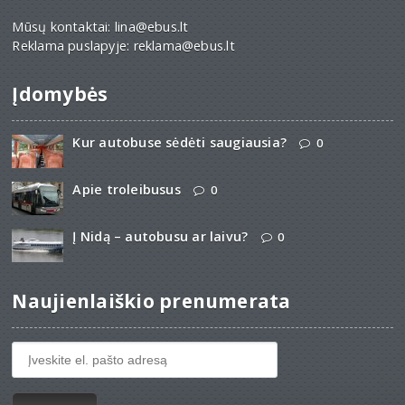
Mūsų kontaktai: lina@ebus.lt
Reklama puslapyje: reklama@ebus.lt
Įdomybės
Kur autobuse sėdėti saugiausia?
0
Apie troleibusus
0
Į Nidą – autobusu ar laivu?
0
Naujienlaiškio prenumerata