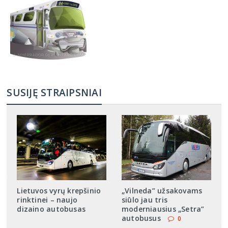
SUSIJĘ STRAIPSNIAI
Lietuvos vyrų krepšinio
„Vilneda” užsakovams
rinktinei – naujo
siūlo jau tris
dizaino autobusas
moderniausius „Setra”
autobusus
0