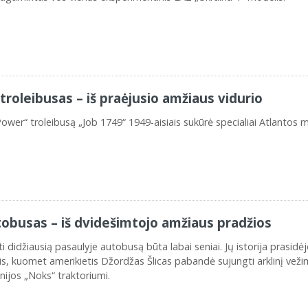
troleibusas – iš praėjusio amžiaus vidurio
wer“ troleibusą „Job 1749“ 1949-aisiais sukūrė specialiai Atlantos
tobusas – iš dvidešimtojo amžiaus pradžios
didžiausią pasaulyje autobusą būta labai seniai. Jų istorija prasidė
ais, kuomet amerikietis Džordžas Šlicas pabandė sujungti arklinį vež
ijos „Noks“ traktoriumi.