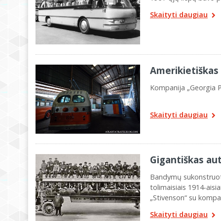
Skaityti daugiau
Amerikietiškas 
Kompanija „Georgia Po
Skaityti daugiau
Gigantiškas au
Bandymų sukonstruoti 
tolimaisiais 1914-aisi
„Stivenson“ su kompan
Skaityti daugiau