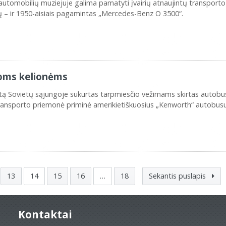
automobilių muziejuje galima pamatyti įvairių atnaujintų transporto
 jų – ir 1950-aisiais pagamintas „Mercedes-Benz O 3500“.
moms kelionėms
rtą Sovietų sąjungoje sukurtas tarpmiesčio vežimams skirtas autobu
transporto priemonė priminė amerikietiškuosius „Kenworth“ autobusu
13
14
15
16
…
18
Sekantis puslapis
Kontaktai