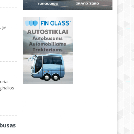
 Jie
oriai
inalios
obusas