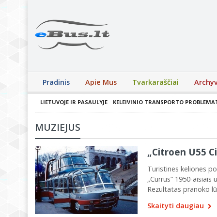
Pradinis
Apie Mus
Tvarkaraščiai
Archy
LIETUVOJE IR PASAULYJE
KELEIVINIO TRANSPORTO PROBLEMA
MUZIEJUS
„Citroen U55 Ci
Turistines keliones p
„Currus“ 1950-aisiais 
Rezultatas pranoko lū
Skaityti daugiau