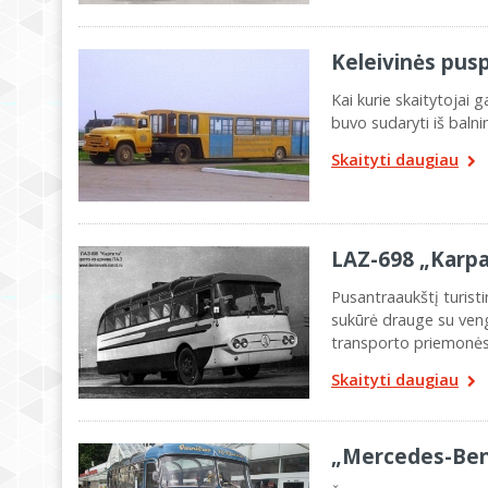
Keleivinės pus
Kai kurie skaitytojai 
buvo sudaryti iš balni
Skaityti daugiau
LAZ-698 „Karpat
Pusantraaukštį turis
sukūrė drauge su ven
transporto priemonė
Skaityti daugiau
„Mercedes-Benz