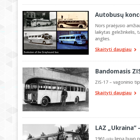
Autobusų konce
Nors praėjusio amžiau
laikytas geležinkelis,
anglies.
Skaityti daugiau
Bandomasis ZI
ZIS-17 – vagoninio 
Skaityti daugiau
LAZ „Ukraina” –
1961-ųjų liepą buvo