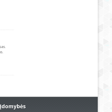
sas.
s.
Įdomybės