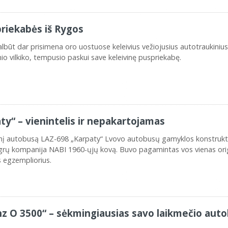
priekabės iš Rygos
galbūt dar prisimena oro uostuose keleivius vežiojusius autotraukinius.
nio vilkiko, tempusio paskui save keleivinę puspriekabę.
y“ – vienintelis ir nepakartojamas
tinį autobusą LAZ-698 „Karpaty“ Lvovo autobusų gamyklos konstrukt
grų kompanija NABI 1960-ųjų kovą. Buvo pagamintas vos vienas orig
s egzempliorius.
 O 3500“ – sėkmingiausias savo laikmečio aut