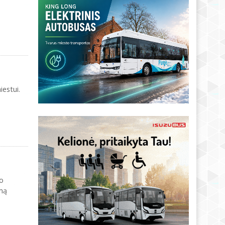
 miestui.
jo
imą