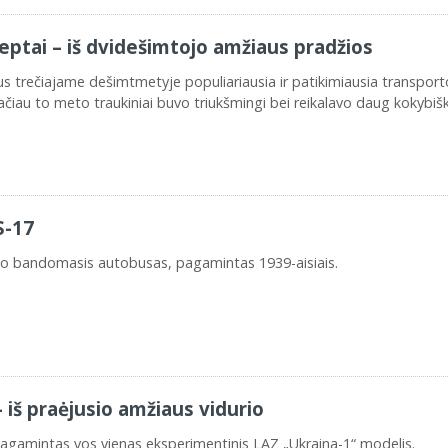
ptai – iš dvidešimtojo amžiaus pradžios
s trečiajame dešimtmetyje populiariausia ir patikimiausia transport
 tačiau to meto traukiniai buvo triukšmingi bei reikalavo daug kokybiš
S-17
tipo bandomasis autobusas, pagamintas 1939-aisiais.
 iš praėjusio amžiaus vidurio
 pagamintas vos vienas eksperimentinis LAZ „Ukraina-1“ modelis