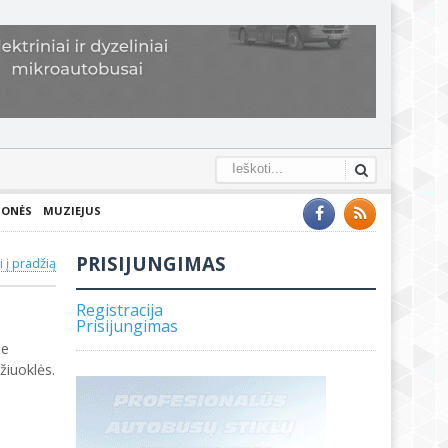
IONĖS
MUZIEJUS
PRISIJUNGIMAS
ti į pradžią
Registracija
Prisijungimas
je
žiuoklės.