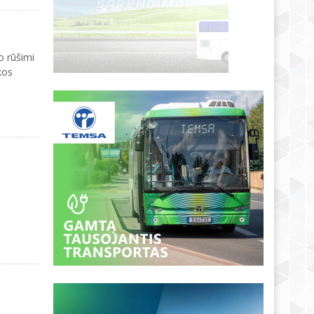
o rūšimi
kos
.