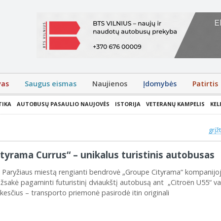
vas
Saugus eismas
Naujienos
Įdomybės
Patirtis
TIKA
AUTOBUSŲ PASAULIO NAUJOVĖS
ISTORIJA
VETERANŲ KAMPELIS
KEL
grįž
tyrama Currus“ – unikalus turistinis autobusas
o Paryžiaus miestą rengianti bendrovė „Groupe Cityrama“ kompanijo
užsakė pagaminti futuristinį dviaukštį autobusą ant „Citroёn U55“ va
kesčius – transporto priemonė pasirodė itin originali