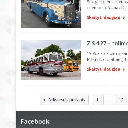
Štutgarto Auvarterio 
priemonių. Vienas iš
Skaityti daugiau
ZiS-127 – toli
1955-aisiais pirmą ka
Milžiniška, prabangi 
Skaityti daugiau
Ankstesnis puslapis
1
…
12
Facebook