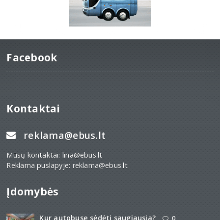
Facebook
Kontaktai
reklama@ebus.lt
Mūsų kontaktai: lina@ebus.lt
Reklama puslapyje: reklama@ebus.lt
Įdomybės
Kur autobuse sėdėti saugiausia?
0