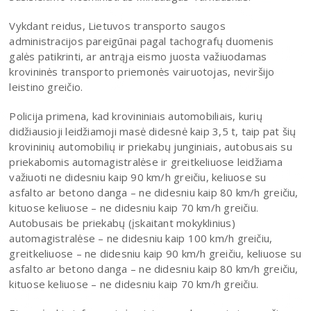
Vykdant reidus, Lietuvos transporto saugos
administracijos pareigūnai pagal tachografų duomenis
galės patikrinti, ar antrąja eismo juosta važiuodamas
krovininės transporto priemonės vairuotojas, neviršijo
leistino greičio.
Policija primena,
kad krovininiais automobiliais, kurių
didžiausioji leidžiamoji masė didesnė kaip 3,5 t, taip pat šių
krovininių automobilių ir priekabų junginiais, autobusais su
priekabomis automagistralėse ir greitkeliuose leidžiama
važiuoti ne didesniu kaip 90 km/h greičiu, keliuose su
asfalto ar betono danga – ne didesniu kaip 80 km/h greičiu,
kituose keliuose – ne didesniu kaip 70 km/h greičiu.
Autobusais be priekabų (įskaitant mokyklinius)
automagistralėse – ne didesniu kaip 100 km/h greičiu,
greitkeliuose – ne didesniu kaip 90 km/h greičiu, keliuose su
asfalto ar betono danga – ne didesniu kaip 80 km/h greičiu,
kituose keliuose – ne didesniu kaip 70 km/h greičiu.