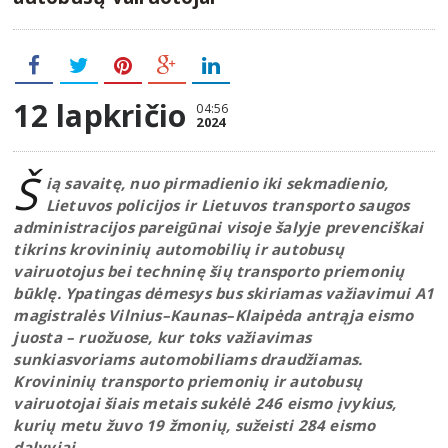
12 lapkričio
04:56
2024
Š
ią savaitę, nuo pirmadienio iki sekmadienio,
Lietuvos policijos ir Lietuvos transporto saugos
administracijos pareigūnai visoje šalyje prevenciškai
tikrins krovininių automobilių ir autobusų
vairuotojus bei techninę šių transporto priemonių
būklę. Ypatingas dėmesys bus skiriamas važiavimui A1
magistralės Vilnius–Kaunas–Klaipėda antrąja eismo
juosta – ruožuose, kur toks važiavimas
sunkiasvoriams automobiliams draudžiamas.
Krovininių transporto priemonių ir autobusų
vairuotojai šiais metais sukėlė 246 eismo įvykius,
kurių metu žuvo 19 žmonių, sužeisti 284 eismo
dalyviai.