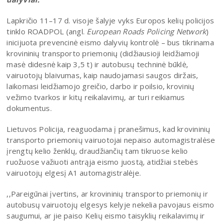
Lapkričio 11–17 d. visoje šalyje vyks Europos kelių policijos
tinklo ROADPOL (angl.
European Roads Policing Network
)
inicijuota prevencinė eismo dalyvių kontrolė – bus tikrinama
krovininių transporto priemonių (didžiausioji leidžiamoji
masė didesnė kaip 3,5 t) ir autobusų techninė būklė,
vairuotojų blaivumas, kaip naudojamasi saugos diržais,
laikomasi leidžiamojo greičio, darbo ir poilsio, krovinių
vežimo tvarkos ir kitų reikalavimų, ar turi reikiamus
dokumentus.
Lietuvos Policija, reaguodama į pranešimus, kad krovininių
transporto priemonių vairuotojai nepaiso automagistralėse
įrengtų kelio ženklų, draudžiančių tam tikruose kelio
ruožuose važiuoti antrąja eismo juostą, atidžiai stebės
vairuotojų elgesį A1 automagistralėje.
,,Pareigūnai įvertins, ar krovininių transporto priemonių ir
autobusų vairuotojų elgesys kelyje nekelia pavojaus eismo
saugumui, ar jie paiso Kelių eismo taisyklių reikalavimų ir