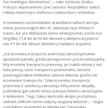
turi tvarkingus dokumentus“, – sako Vytautas Grašys,
Policijos departamento prie Lietuvos Respublikos vidaus
reikalų ministerijos Viešosios tvarkos biuro viršininkas.
Krovininiams automobiliams draudžiama važiuoti antrąja
eismo juosta magistralės A1 atkarpoje tarp Vilniaus ir
Kauno, kur yra didžiausias eismo intensyvumas (ruože nuo
Grigiškių 17,8 km iki 99 km kilometrų didėjimo kryptimi ir
nuo 97 km link Vilniaus kilometrų mažėjimo kryptimi).
„Kai krovininių transporto priemonių vairuotojai bando
apvažiuoti panašiu greičiu pirmąja eismo juosta važiuojančią
kitą krovininę transporto priemonę, jie trukdo eismui ir net
kelia pavojų toms transporto priemonėms, kurioms
automagistralėse leidžiama važiuoti didesniu greičiu nei
krovininiam transportui. Tokie krovininių transporto
priemonių ir autobusų vairuotojų Kelių eismo taisyklių
pažeidimai gali sukelti rimtus pavojus kitiems vairuotojams
ir keleiviams. Taigi, tokios kontrolės akcijos yra būtinos,
siekiant užtikrinti eismo dalyvių saugumą keliuose“, – teigia
susisiekimo viceministras Mindaugas Tarnauskas.