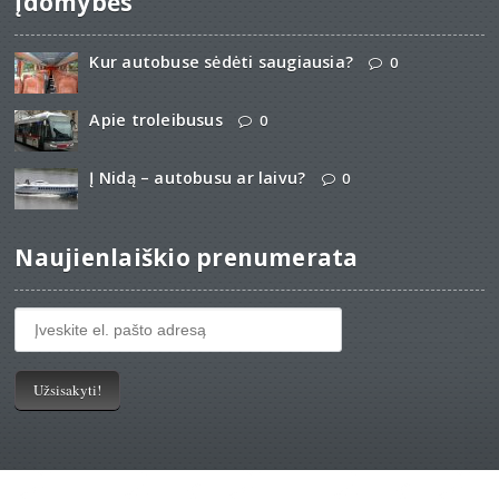
Įdomybės
Kur autobuse sėdėti saugiausia?
0
Apie troleibusus
0
Į Nidą – autobusu ar laivu?
0
Naujienlaiškio prenumerata