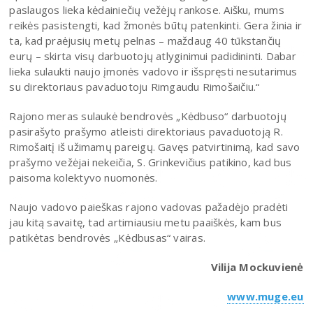
paslaugos lieka kėdainiečių vežėjų rankose. Aišku, mums
reikės pasistengti, kad žmonės būtų patenkinti. Gera žinia ir
ta, kad praėjusių metų pelnas – maždaug 40 tūkstančių
eurų – skirta visų darbuotojų atlyginimui padidininti. Dabar
lieka sulaukti naujo įmonės vadovo ir išspręsti nesutarimus
su direktoriaus pavaduotoju Rimgaudu Rimošaičiu.“
Rajono meras sulaukė bendrovės „Kėdbuso“ darbuotojų
pasirašyto prašymo atleisti direktoriaus pavaduotoją R.
Rimošaitį iš užimamų pareigų. Gavęs patvirtinimą, kad savo
prašymo vežėjai nekeičia, S. Grinkevičius patikino, kad bus
paisoma kolektyvo nuomonės.
Naujo vadovo paieškas rajono vadovas pažadėjo pradėti
jau kitą savaitę, tad artimiausiu metu paaiškės, kam bus
patikėtas bendrovės „Kėdbusas“ vairas.
Vilija Mockuvienė
www.muge.eu