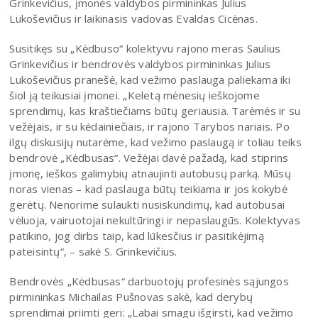
Grinkevičius, įmonės valdybos pirmininkas Julius
Lukoševičius ir laikinasis vadovas Evaldas Cicėnas.
Susitikęs su „Kėdbuso“ kolektyvu rajono meras Saulius
Grinkevičius ir bendrovės valdybos pirmininkas Julius
Lukoševičius pranešė, kad vežimo paslauga paliekama iki
šiol ją teikusiai įmonei. „Keletą mėnesių ieškojome
sprendimų, kas kraštiečiams būtų geriausia. Tarėmės ir su
vežėjais, ir su kėdainiečiais, ir rajono Tarybos nariais. Po
ilgų diskusijų nutarėme, kad vežimo paslaugą ir toliau teiks
bendrovė „Kėdbusas“. Vežėjai davė pažadą, kad stiprins
įmonę, ieškos galimybių atnaujinti autobusų parką. Mūsų
noras vienas – kad paslauga būtų teikiama ir jos kokybė
gerėtų. Nenorime sulaukti nusiskundimų, kad autobusai
vėluoja, vairuotojai nekultūringi ir nepaslaugūs. Kolektyvas
patikino, jog dirbs taip, kad lūkesčius ir pasitikėjimą
pateisintų“, – sakė S. Grinkevičius.
Bendrovės „Kėdbusas“ darbuotojų profesinės sąjungos
pirmininkas Michailas Pušnovas sakė, kad derybų
sprendimai priimti geri: „Labai smagu išgirsti, kad vežimo