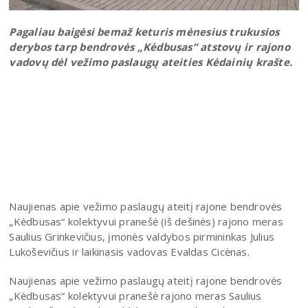
Pagaliau baigėsi bemaž keturis mėnesius trukusios
derybos tarp bendrovės „Kėdbusas“ atstovų ir rajono
vadovų dėl vežimo paslaugų ateities Kėdainių krašte.
Naujienas apie vežimo paslaugų ateitį rajone bendrovės
„Kėdbusas“ kolektyvui pranešė (iš dešinės) rajono meras
Saulius Grinkevičius, įmonės valdybos pirmininkas Julius
Lukoševičius ir laikinasis vadovas Evaldas Cicėnas.
Naujienas apie vežimo paslaugų ateitį rajone bendrovės
„Kėdbusas“ kolektyvui pranešė rajono meras Saulius