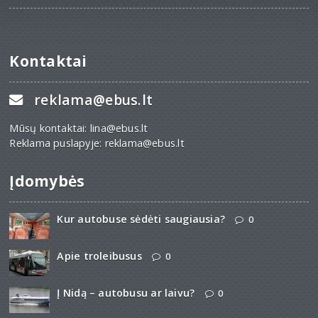
Kontaktai
reklama@ebus.lt
Mūsų kontaktai: lina@ebus.lt
Reklama puslapyje: reklama@ebus.lt
Įdomybės
Kur autobuse sėdėti saugiausia?
0
Apie troleibusus
0
Į Nidą – autobusu ar laivu?
0