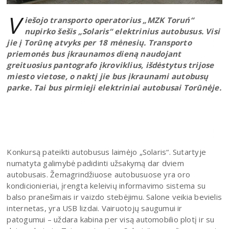
V
iešojo transporto operatorius „MZK Toruń“
nupirko šešis „Solaris“ elektrinius autobusus. Visi
jie į Torūnę atvyks per 18 mėnesių. Transporto
priemonės bus įkraunamos dieną naudojant
greituosius pantografo įkroviklius, išdėstytus trijose
miesto vietose, o naktį jie bus įkraunami autobusų
parke. Tai bus pirmieji elektriniai autobusai Torūnėje.
Konkursą pateikti autobusus laimėjo „Solaris“. Sutartyje
numatyta galimybė padidinti užsakymą dar dviem
autobusais. Žemagrindžiuose autobusuose yra oro
kondicionieriai, įrengta keleivių informavimo sistema su
balso pranešimais ir vaizdo stebėjimu. Salone veikia bevielis
internetas, yra USB lizdai. Vairuotojų saugumui ir
patogumui – uždara kabina per visą automobilio plotį ir su