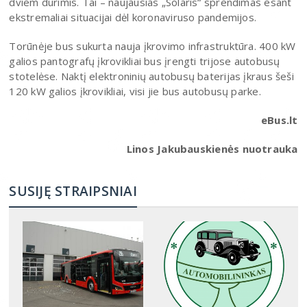
dviem durimis. Tai – naujausias „Solaris“ sprendimas esant
ekstremaliai situacijai dėl koronaviruso pandemijos.
Torūnėje bus sukurta nauja įkrovimo infrastruktūra. 400 kW
galios pantografų įkrovikliai bus įrengti trijose autobusų
stotelėse. Naktį elektroninių autobusų baterijas įkraus šeši
120 kW galios įkrovikliai, visi jie bus autobusų parke.
eBus.lt
Linos Jakubauskienės nuotrauka
SUSIJĘ STRAIPSNIAI