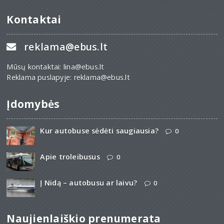
Kontaktai
reklama@ebus.lt
Mūsų kontaktai: lina@ebus.lt
Reklama puslapyje: reklama@ebus.lt
Įdomybės
Kur autobuse sėdėti saugiausia?
0
Apie troleibusus
0
Į Nidą – autobusu ar laivu?
0
Naujienlaiškio prenumerata