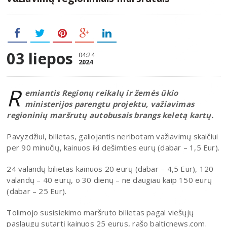
03 liepos
04:24
2024
R
emiantis Regionų reikalų ir žemės ūkio
ministerijos parengtu projektu, važiavimas
regioninių maršrutų autobusais brangs keletą kartų.
Pavyzdžiui, bilietas, galiojantis neribotam važiavimų skaičiui
per 90 minučių, kainuos iki dešimties eurų (dabar – 1,5 Eur).
24 valandų bilietas kainuos 20 eurų (dabar – 4,5 Eur), 120
valandų – 40 eurų, o 30 dienų – ne daugiau kaip 150 eurų
(dabar – 25 Eur).
Tolimojo susisiekimo maršruto bilietas pagal viešųjų
paslaugų sutartį kainuos 25 eurus, rašo balticnews.com.