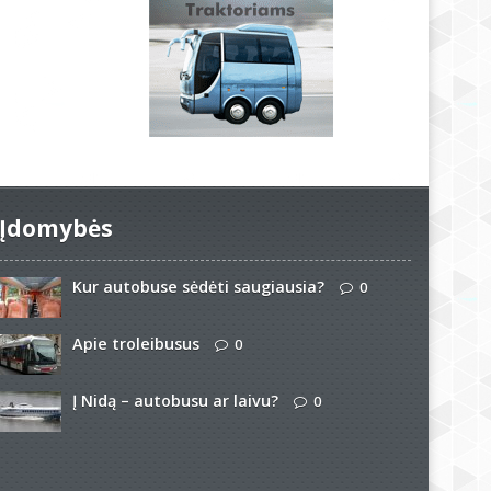
Įdomybės
Kur autobuse sėdėti saugiausia?
0
Apie troleibusus
0
Į Nidą – autobusu ar laivu?
0