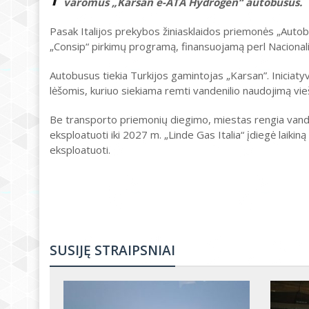
varomus „Karsan e-ATA Hydrogen“ autobusus.
Pasak Italijos prekybos žiniasklaidos priemonės „Autobus
„Consip“ pirkimų programą, finansuojamą perl Nacionali
Autobusus tiekia Turkijos gamintojas „Karsan”. Inicia
lėšomis, kuriuo siekiama remti vandenilio naudojimą vi
Be transporto priemonių diegimo, miestas rengia vandeni
eksploatuoti iki 2027 m. „Linde Gas Italia“ įdiegė laiki
eksploatuoti.
SUSIJĘ STRAIPSNIAI