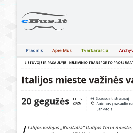
Pradinis
Apie Mus
Tvarkaraščiai
Archy
LIETUVOJE IR PASAULYJE
KELEIVINIO TRANSPORTO PROBLEMA
Italijos mieste važinės 
20 gegužės
Spausdinti straipsnį
11:38
2026
Autobusų pasaulio n
Lankytojai
I
talijos vežėjas „Busitalia“ Italijos Terni miest