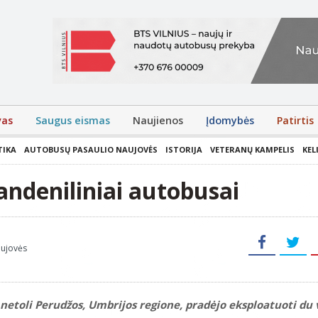
vas
Saugus eismas
Naujienos
Įdomybės
Patirtis
TIKA
AUTOBUSŲ PASAULIO NAUJOVĖS
ISTORIJA
VETERANŲ KAMPELIS
KEL
vandeniliniai autobusai
aujovės
e, netoli Perudžos, Umbrijos regione, pradėjo eksploatuoti du