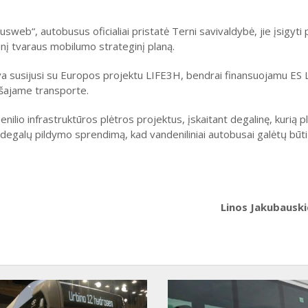
web“, autobusus oficialiai pristatė Terni savivaldybė, jie įsigyti p
nį tvaraus mobilumo strateginį planą.
tyva susijusi su Europos projektu LIFE3H, bendrai finansuojamu E
ešajame transporte.
lio infrastruktūros plėtros projektus, įskaitant degalinę, kurią p
ną degalų pildymo sprendimą, kad vandeniliniai autobusai galėtų būti
Linos Jakubausk