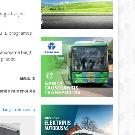
agal Italijos
S LIFE programos
lanuojama baigti
 pradėti
eBus.lt
ienės nuotrauka
daugiau straipsnių