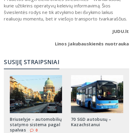
kurie užtikrins operatyvų keleivių informavimą. Šios
švieslentės rodys ne tik atvykimo bei išvykimo laikus
realiuoju momentu, bet ir viešojo transporto tvarkaraščius.
JUDU.lt
Linos Jakubauskienės nuotrauka
SUSIJĘ STRAIPSNIAI
Briuselyje – automobilių
70 SGD autobusų –
statymo sistema pagal
Kazachstanui
spalvas
0