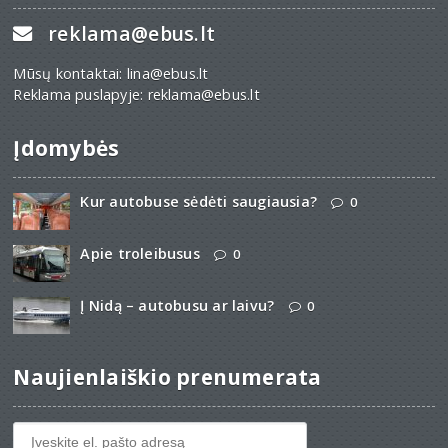
reklama@ebus.lt
Mūsų kontaktai: lina@ebus.lt
Reklama puslapyje: reklama@ebus.lt
Įdomybės
Kur autobuse sėdėti saugiausia?
0
Apie troleibusus
0
Į Nidą – autobusu ar laivu?
0
Naujienlaiškio prenumerata