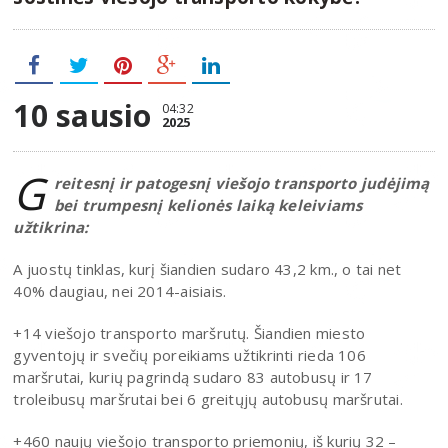
10 sausio
04:32
2025
G
reitesnį ir patogesnį viešojo transporto judėjimą
bei trumpesnį kelionės laiką keleiviams
užtikrina:
A juostų tinklas, kurį šiandien sudaro 43,2 km., o tai net
40% daugiau, nei 2014-aisiais.
+14 viešojo transporto maršrutų. Šiandien miesto
gyventojų ir svečių poreikiams užtikrinti rieda 106
maršrutai, kurių pagrindą sudaro 83 autobusų ir 17
troleibusų maršrutai bei 6 greitųjų autobusų maršrutai.
+460 naujų viešojo transporto priemonių, iš kurių ​32 –