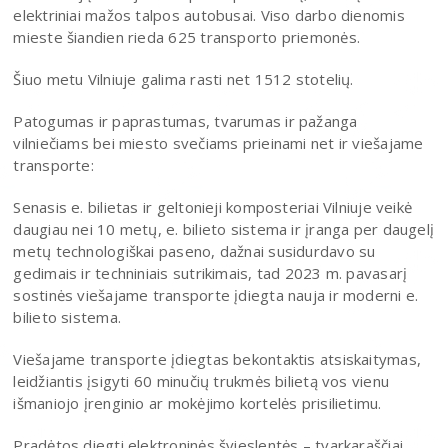
elektriniai mažos talpos autobusai. Viso darbo dienomis
mieste šiandien rieda 625 transporto priemonės.
Šiuo metu Vilniuje galima rasti net 1512 stotelių.
Patogumas ir paprastumas, tvarumas ir pažanga
vilniečiams bei miesto svečiams prieinami net ir viešajame
transporte:
Senasis e. bilietas ir geltonieji komposteriai Vilniuje veikė
daugiau nei 10 metų, e. bilieto sistema ir įranga per daugelį
metų technologiškai paseno, dažnai susidurdavo su
gedimais ir techniniais sutrikimais, tad 2023 m. pavasarį
sostinės viešajame transporte įdiegta nauja ir moderni e.
bilieto sistema.
Viešajame transporte įdiegtas bekontaktis atsiskaitymas,
leidžiantis įsigyti 60 minučių trukmės bilietą vos vienu
išmaniojo įrenginio ar mokėjimo kortelės prisilietimu.
Pradėtos diegti elektroninės švieslentės – tvarkaraščiai,