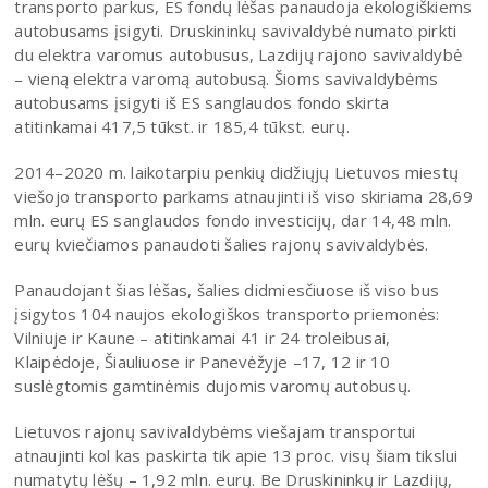
transporto parkus, ES fondų lėšas panaudoja ekologiškiems
autobusams įsigyti. Druskininkų savivaldybė numato pirkti
du elektra varomus autobusus, Lazdijų rajono savivaldybė
– vieną elektra varomą autobusą. Šioms savivaldybėms
autobusams įsigyti iš ES sanglaudos fondo skirta
atitinkamai 417,5 tūkst. ir 185,4 tūkst. eurų.
2014–2020 m. laikotarpiu penkių didžiųjų Lietuvos miestų
viešojo transporto parkams atnaujinti iš viso skiriama 28,69
mln. eurų ES sanglaudos fondo investicijų, dar 14,48 mln.
eurų kviečiamos panaudoti šalies rajonų savivaldybės.
Panaudojant šias lėšas, šalies didmiesčiuose iš viso bus
įsigytos 104 naujos ekologiškos transporto priemonės:
Vilniuje ir Kaune – atitinkamai 41 ir 24 troleibusai,
Klaipėdoje, Šiauliuose ir Panevėžyje –17, 12 ir 10
suslėgtomis gamtinėmis dujomis varomų autobusų.
Lietuvos rajonų savivaldybėms viešajam transportui
atnaujinti kol kas paskirta tik apie 13 proc. visų šiam tikslui
numatytų lėšų – 1,92 mln. eurų. Be Druskininkų ir Lazdijų,