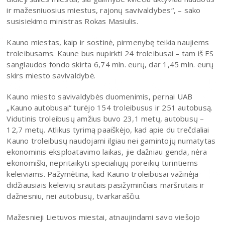
ir mažesniuosius miestus, rajonų savivaldybes“, – sako
susisiekimo ministras Rokas Masiulis.
Kauno miestas, kaip ir sostinė, pirmenybę teikia naujiems
troleibusams. Kaune bus nupirkti 24 troleibusai – tam iš ES
sanglaudos fondo skirta 6,74 mln. eurų, dar 1,45 mln. eurų
skirs miesto savivaldybė.
Kauno miesto savivaldybės duomenimis, pernai UAB
„Kauno autobusai“ turėjo 154 troleibusus ir 251 autobusą.
Vidutinis troleibusų amžius buvo 23,1 metų, autobusų –
12,7 metų. Atlikus tyrimą paaiškėjo, kad apie du trečdaliai
Kauno troleibusų naudojami ilgiau nei gamintojų numatytas
ekonominis eksploatavimo laikas, jie dažniau genda, nėra
ekonomiški, nepritaikyti specialiųjų poreikių turintiems
keleiviams. Pažymėtina, kad Kauno troleibusai važinėja
didžiausiais keleivių srautais pasižyminčiais maršrutais ir
dažnesniu, nei autobusų, tvarkaraščiu.
Mažesnieji Lietuvos miestai, atnaujindami savo viešojo