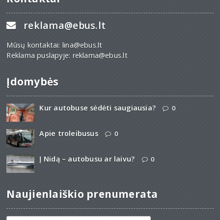
reklama@ebus.lt
Mūsų kontaktai: lina@ebus.lt
Reklama puslapyje: reklama@ebus.lt
Įdomybės
Kur autobuse sėdėti saugiausia?
0
Apie troleibusus
0
Į Nidą – autobusu ar laivu?
0
Naujienlaiškio prenumerata