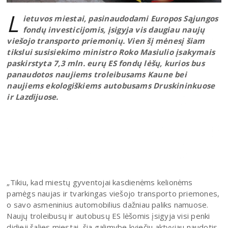
L
ietuvos miestai, pasinaudodami Europos Sąjungos
fondų investicijomis, įsigyja vis daugiau naujų
viešojo transporto priemonių. Vien šį mėnesį šiam
tikslui susisiekimo ministro Roko Masiulio įsakymais
paskirstyta 7,3 mln. eurų ES fondų lėšų, kurios bus
panaudotos naujiems troleibusams Kaune bei
naujiems ekologiškiems autobusams Druskininkuose
ir Lazdijuose.
„Tikiu, kad miestų gyventojai kasdienėms kelionėms
pamėgs naujas ir tvarkingas viešojo transporto priemones,
o savo asmeninius automobilius dažniau paliks namuose.
Naujų troleibusų ir autobusų ES lėšomis įsigyja visi penki
didieji šalies miestai, šia galimybe kviečiu aktyviau naudotis