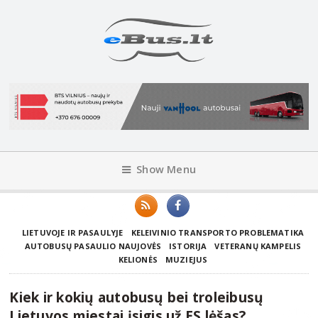
Show Menu
LIETUVOJE IR PASAULYJE
KELEIVINIO TRANSPORTO PROBLEMATIKA
AUTOBUSŲ PASAULIO NAUJOVĖS
ISTORIJA
VETERANŲ KAMPELIS
KELIONĖS
MUZIEJUS
Kiek ir kokių autobusų bei troleibusų
Lietuvos miestai įsigis už ES lėšas?