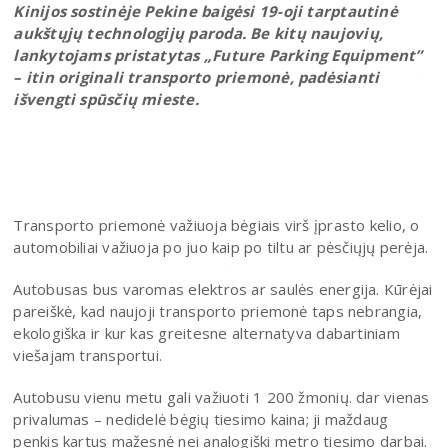
Kinijos sostinėje Pekine baigėsi 19-oji tarptautinė
aukštųjų technologijų paroda. Be kitų naujovių,
lankytojams pristatytas „Future Parking Equipment”
– itin originali transporto priemonė, padėsianti
išvengti spūsčių mieste.
Transporto priemonė važiuoja bėgiais virš įprasto kelio, o
automobiliai važiuoja po juo kaip po tiltu ar pėsčiųjų perėja.
Autobusas bus varomas elektros ar saulės energija. Kūrėjai
pareiškė, kad naujoji transporto priemonė taps nebrangia,
ekologiška ir kur kas greitesne alternatyva dabartiniam
viešajam transportui.
Autobusu vienu metu gali važiuoti 1 200 žmonių. dar vienas
privalumas – nedidelė bėgių tiesimo kaina; ji maždaug
penkis kartus mažesnė nei analogiški metro tiesimo darbai.