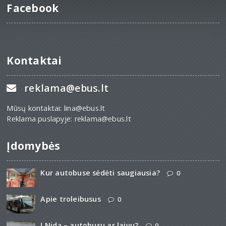
Facebook
Kontaktai
reklama@ebus.lt
Mūsų kontaktai: lina@ebus.lt
Reklama puslapyje: reklama@ebus.lt
Įdomybės
Kur autobuse sėdėti saugiausia?
0
Apie troleibusus
0
Į Nidą – autobusu ar laivu?
0