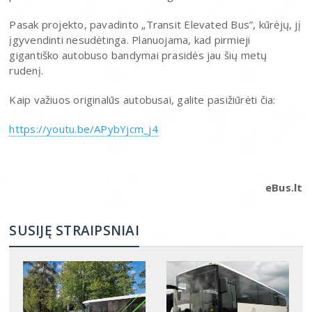
Pasak projekto, pavadinto „Transit Elevated Bus”, kūrėjų, jį
įgyvendinti nesudėtinga. Planuojama, kad pirmieji
gigantiško autobuso bandymai prasidės jau šių metų
rudenį.
Kaip važiuos originalūs autobusai, galite pasižiūrėti čia:
https://youtu.be/APybYjcm_j4
eBus.lt
SUSIJĘ STRAIPSNIAI