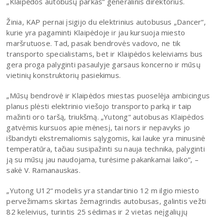
„Klaipėdos autobusų parkas“ generalinis direktorius.
Žinia, KAP pernai įsigijo du elektrinius autobusus „Dancer“,
kurie yra pagaminti Klaipėdoje ir jau kursuoja miesto
maršrutuose. Tad, pasak bendrovės vadovo, ne tik
transporto specialistams, bet ir Klaipėdos keleiviams bus
gera proga palyginti pasaulyje garsaus koncerno ir mūsų
vietinių konstruktorių pasiekimus.
„Mūsų bendrovė ir Klaipėdos miestas puoselėja ambicingus
planus plėsti elektrinio viešojo transporto parką ir taip
mažinti oro taršą, triukšmą. „Yutong“ autobusas Klaipėdos
gatvėmis kursuos apie mėnesį, tai nors ir nepavyks jo
išbandyti ekstremaliomis sąlygomis, kai lauke yra minusinė
temperatūra, tačiau susipažinti su nauja technika, palyginti
ją su mūsų jau naudojama, turėsime pakankamai laiko“, –
sakė V. Ramanauskas.
„Yutong U12“ modelis yra standartinio 12 m ilgio miesto
pervežimams skirtas žemagrindis autobusas, galintis vežti
82 keleivius, turintis 25 sėdimas ir 2 vietas neįgaliųjų