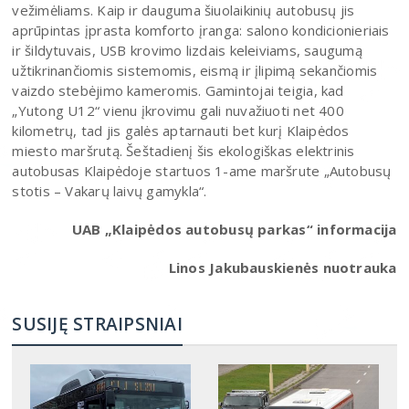
vežimėliams. Kaip ir dauguma šiuolaikinių autobusų jis
aprūpintas įprasta komforto įranga: salono kondicionieriais
ir šildytuvais, USB krovimo lizdais keleiviams, saugumą
užtikrinančiomis sistemomis, eismą ir įlipimą sekančiomis
vaizdo stebėjimo kameromis. Gamintojai teigia, kad
„Yutong U12“ vienu įkrovimu gali nuvažiuoti net 400
kilometrų, tad jis galės aptarnauti bet kurį Klaipėdos
miesto maršrutą. Šeštadienį šis ekologiškas elektrinis
autobusas Klaipėdoje startuos 1-ame maršrute „Autobusų
stotis – Vakarų laivų gamykla“.
UAB „Klaipėdos autobusų parkas“ informacija
Linos Jakubauskienės nuotrauka
SUSIJĘ STRAIPSNIAI