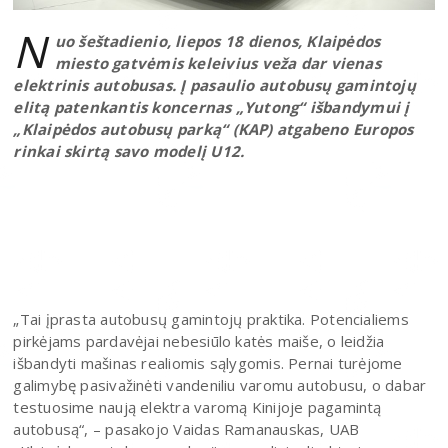
N
uo šeštadienio, liepos 18 dienos, Klaipėdos
miesto gatvėmis keleivius veža dar vienas
elektrinis autobusas. Į pasaulio autobusų gamintojų
elitą patenkantis koncernas „Yutong“ išbandymui į
„Klaipėdos autobusų parką“ (KAP) atgabeno Europos
rinkai skirtą savo modelį U12.
„Tai įprasta autobusų gamintojų praktika. Potencialiems
pirkėjams pardavėjai nebesiūlo katės maiše, o leidžia
išbandyti mašinas realiomis sąlygomis. Pernai turėjome
galimybę pasivažinėti vandeniliu varomu autobusu, o dabar
testuosime naują elektra varomą Kinijoje pagamintą
autobusą“, – pasakojo Vaidas Ramanauskas, UAB