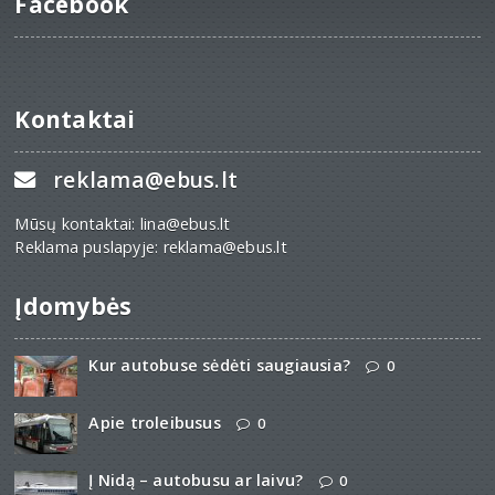
Facebook
Kontaktai
reklama@ebus.lt
Mūsų kontaktai: lina@ebus.lt
Reklama puslapyje: reklama@ebus.lt
Įdomybės
Kur autobuse sėdėti saugiausia?
0
Apie troleibusus
0
Į Nidą – autobusu ar laivu?
0