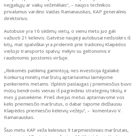
neįgaliųjų ar vaikų vežimėliais“, – naujos technikos
privalumus vardino Vaidas Ramanauskas, KAP generalinis
direktorius.
Autobuse yra 16 sėdimų vietų, o vienu metu juo gali
važiuoti 21 keleivis. Gatvėse naujieji autobusai neišsiskirs iš
kitų, mat spalviškai yra priderinti prie tradicinių Klaipėdos
viešojo transporto spalvų: mėlyni su geltonomis ir
raudonomis juostomis viršuje.
„Rinkomės patikimą gamintoją, nes investicija ilgalaikė.
Konkursą minėtų maršrutų aptarnavimui laimėjome
penkeriems metams. Išplėsti paslaugas į priemiesčius buvo
mūsų bendrovės vienas iš pagrindiniu strateginių tikslų, ir
mes jį pasiekėme. Prieš dvejus metus aptarnavome vos
kelis priemiesčio maršrutus, o dabar tapome didžiausiu
Klaipėdos priemiesčio keleivių vežėju“, – komentavo V.
Ramanauskas.
Šiuo metu KAP veža keleivius 9 tarpmiestiniais maršrutais,