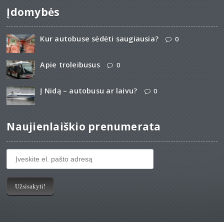
Įdomybės
Kur autobuse sėdėti saugiausia?
0
Apie troleibusus
0
Į Nidą – autobusu ar laivu?
0
Naujienlaiškio prenumerata