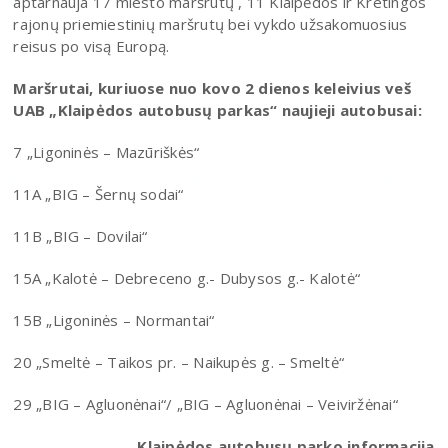
aptarnauja 17 miesto maršrutų , 11 Klaipėdos ir Kretingos
rajonų priemiestinių maršrutų bei vykdo užsakomuosius
reisus po visą Europą.
Maršrutai, kuriuose nuo kovo 2 dienos keleivius veš
UAB „Klaipėdos autobusų parkas“ naujieji autobusai:
7 „Ligoninės – Mazūriškės“
11A „BIG – Šernų sodai“
11B „BIG – Dovilai“
15A „Kalotė – Debreceno g.- Dubysos g.- Kalotė“
15B „Ligoninės – Normantai“
20 „Smeltė – Taikos pr. – Naikupės g. – Smeltė“
29 „BIG – Agluonėnai“/ „BIG – Agluonėnai – Veiviržėnai“
Klaipėdos autobusų parko informacija