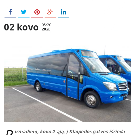
02 kovo
05:20
2020
P
irmadienį, kovo 2-ąją, į Klaipėdos gatves išrieda