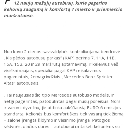
12 naujų mažųjų autobusų, kurie pagerins
kelionių saugumą ir komfortą 7 miesto ir priemiesčio
maršrutuose.
Nuo kovo 2 dienos savivaldybės kontroliuojama bendrovė
„Klaipėdos autobusų parkas“ (KAP) perima 7, 11A, 11B,
15A, 15B, 20 ir 29 maršrutų aptarnavimą, ir keleivius veš
visiškai naujais, specialiai pagal KAP reikalavimus
pagamintais, žemagrindžiais „Mercedes Benz Sprinter
Altas” autobusais.
„Tai naujausias šio tipo Mercedes autobuso modelis, ir
netgi pagerintas, patobulintas pagal mūsų poreikius. Nors
ir varomi dyzelinu, jie atitinka aukščiausią EURO 6 emisijos
standartą. Kelionės bus komfortiškos tiek vasarą tiek žiemą
– salone įrengta šildymo ir vėsinimo įranga. Patogios
sėdynės, plačios durys – autobusai pritaikyti kelionėms su