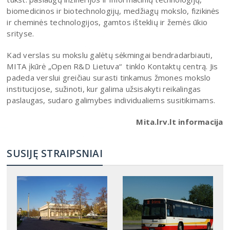
biomedicinos ir biotechnologijų, medžiagų mokslo, fizikinės
ir cheminės technologijos, gamtos išteklių ir žemės ūkio
srityse.
Kad verslas su mokslu galėtų sėkmingai bendradarbiauti,
MITA įkūrė „Open R&D Lietuva“ tinklo Kontaktų centrą. Jis
padeda verslui greičiau surasti tinkamus žmones mokslo
institucijose, sužinoti, kur galima užsisakyti reikalingas
paslaugas, sudaro galimybes individualiems susitikimams.
Mita.lrv.lt informacija
SUSIJĘ STRAIPSNIAI