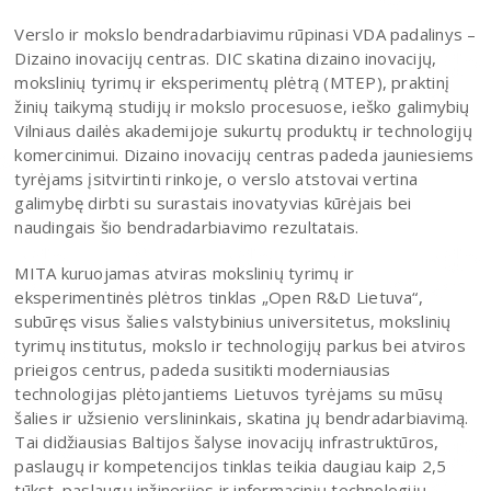
Verslo ir mokslo bendradarbiavimu rūpinasi VDA padalinys –
Dizaino inovacijų centras. DIC skatina dizaino inovacijų,
mokslinių tyrimų ir eksperimentų plėtrą (MTEP), praktinį
žinių taikymą studijų ir mokslo procesuose, ieško galimybių
Vilniaus dailės akademijoje sukurtų produktų ir technologijų
komercinimui. Dizaino inovacijų centras padeda jauniesiems
tyrėjams įsitvirtinti rinkoje, o verslo atstovai vertina
galimybę dirbti su surastais inovatyvias kūrėjais bei
naudingais šio bendradarbiavimo rezultatais.
MITA kuruojamas atviras mokslinių tyrimų ir
eksperimentinės plėtros tinklas „Open R&D Lietuva“,
subūręs visus šalies valstybinius universitetus, mokslinių
tyrimų institutus, mokslo ir technologijų parkus bei atviros
prieigos centrus, padeda susitikti moderniausias
technologijas plėtojantiems Lietuvos tyrėjams su mūsų
šalies ir užsienio verslininkais, skatina jų bendradarbiavimą.
Tai didžiausias Baltijos šalyse inovacijų infrastruktūros,
paslaugų ir kompetencijos tinklas teikia daugiau kaip 2,5
tūkst. paslaugų inžinerijos ir informacinių technologijų,