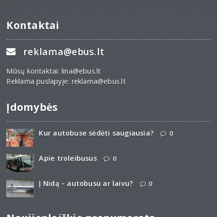
Kontaktai
reklama@ebus.lt
Mūsų kontaktai: lina@ebus.lt
Reklama puslapyje: reklama@ebus.lt
Įdomybės
Kur autobuse sėdėti saugiausia?
0
Apie troleibusus
0
Į Nidą – autobusu ar laivu?
0