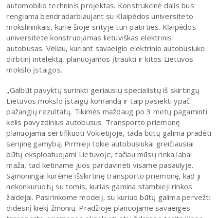
automobilio techninis projektas. Konstrukcinė dalis bus
rengiama bendradarbiaujant su Klaipėdos universiteto
mokslininkais, kurie šioje srityje turi patirties. Klaipėdos
universitete konstruojamas lietuviškas elektrinis
autobusas. Vėliau, kuriant savaeigio elektrinio autobusiuko
dirbtinį intelektą, planuojamos įtraukti ir kitos Lietuvos
mokslo įstaigos.
„Galbūt pavyktų surinkti geriausių specialistų iš skirtingų
Lietuvos mokslo įstaigų komandą ir taip pasiekti ypač
pažangių rezultatų. Tikimės maždaug po 3 metų pagaminti
kelis pavyzdinius autobusus. Transporto priemonę
planuojama sertifikuoti Vokietijoje, tada būtų galima pradėti
serijinę gamybą. Pirmieji tokie autobusiukai greičiausiai
būtų eksploatuojami Lietuvoje, tačiau mūsų rinka labai
maža, tad ketiname juos pardavinėti visame pasaulyje.
Sąmoningai kūrėme išskirtinę transporto priemonę, kad ji
nekonkuruotų su tomis, kurias gamina stambieji rinkos
žaidėjai. Pasirinkome modelį, su kuriuo būtų galima pervežti
didesnį kiekį žmonių. Pradžioje planuojame savaeiges