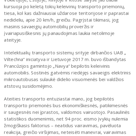
kursuoja po keletą tokių keleivinių transporto priemonių,
tiesa, kol kas dažniausiai uždarose teritorijose ir paprastai
nedideliu, apie 20 km/h, greičiu. Pagrįstai tikimasi, jog
masinis savaeigių automobilių proveržis ir
įvairiapusiškesnis jų panaudojimas laukia netolimoje
ateityje.
Intelektualių transporto sistemų srityje dirbančios UAB „
Viltechna“ iniciatyva ir Lietuvoje 2017 m. buvo išbandytas
Prancūzijos gamintojo „Navya“ bepilotis keleivinis
automobilis. Sostinės gatvėmis riedėjęs savaeigis elektrinis
mikroautobusas sulaukė didelio visuomenės bei valdžios
atstovų susidomėjimo.
Ateities transporto entuziastai mano, jog bepilotės
transporto priemonės bus ekonomiškesnės, patikimesnės
ir saugesnės nei įprastos, valdomos vairuotojo. Pasaulinės
statistikos duomenimis, net 94 proc. eismo įvykių nulemia
žmogiškasis faktorius – neatidus vairavimas, pavėluota
reakcija, greičio viršijimas, neteisėti manevrai, vairavimas