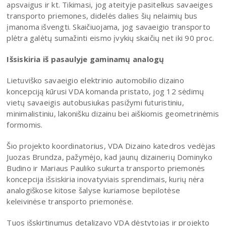
apsvaigus ir kt. Tikimasi, jog ateityje pasitelkus savaeiges
transporto priemones, didelės dalies šių nelaimių bus
įmanoma išvengti. Skaičiuojama, jog savaeigio transporto
plėtra galėtų sumažinti eismo įvykių skaičių net iki 90 proc.
Išsiskiria iš pasaulyje gaminamų analogų
Lietuviško savaeigio elektrinio automobilio dizaino
koncepciją kūrusi VDA komanda pristato, jog 12 sėdimų
vietų savaeigis autobusiukas pasižymi futuristiniu,
minimalistiniu, lakonišku dizainu bei aiškiomis geometrinėmis
formomis.
Šio projekto koordinatorius, VDA Dizaino katedros vedėjas
Juozas Brundza, pažymėjo, kad jaunų dizainerių Dominyko
Budino ir Mariaus Pauliko sukurta transporto priemonės
koncepcija išsiskiria inovatyviais sprendimais, kurių nėra
analogiškose kitose šalyse kuriamose bepilotėse
keleivinėse transporto priemonėse.
Tuos išskirtinumus detalizavo VDA dėstytojas ir projekto