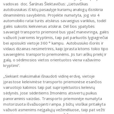
vadovas doc. Šarūnas Šlektavičius: „Lietuviškas
autobusiukas iš kitų pasaulyje kuriamų analogų išsiskiria
dinaminėmis savybėmis. Projekte numatyta, jog visi 4
automobilio ratai turės atskirus savaeigius variklius, todėl
galės sukiotis kiekvienas atskirai. Dėl šios ypatybės
savaeigė transporto priemonė bus ypač manevringa, galės
važiuoti įvairiomis kryptimis, taip pat parkuotis lygiagrečiai
bei apsisukti vietoje 360 ° kampu. Autobusiuko išorės ir
vidaus dizainas nesimetrinis, kaip įprasta kitoms tokio tipo
savaeigėms transporto priemonėms. Jis turi aiškų priekį ir
galą, o sėdimosios vietos orientuotos viena važiavimo
kryptimi“.
„Siekiant maksimaliai išnaudoti vidinę erdvę, vietoje
įprastose keleivinėse transporto priemonėse esančios
vairuotojo kabinos taip pat suprojektuotos keleivių
sėdynės. Jose sėdintiems žmonėms atsivertų puikus
panoraminis vaizdas. Transporto priemonėje numatyta
motorizuota išvažiuojanti rampa. Ji būtų visiškai pritaikyta
važiuoti asmenims neįgaliųjų vežimėliuose, taip pat vežti