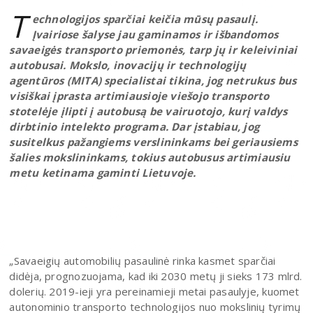
T
echnologijos sparčiai keičia mūsų pasaulį.
Įvairiose šalyse jau gaminamos ir išbandomos
savaeigės transporto priemonės, tarp jų ir keleiviniai
autobusai. Mokslo, inovacijų ir technologijų
agentūros (MITA) specialistai tikina, jog netrukus bus
visiškai įprasta artimiausioje viešojo transporto
stotelėje įlipti į autobusą be vairuotojo, kurį valdys
dirbtinio intelekto programa. Dar įstabiau, jog
susitelkus pažangiems verslininkams bei geriausiems
šalies mokslininkams, tokius autobusus artimiausiu
metu ketinama gaminti Lietuvoje.
„Savaeigių automobilių pasaulinė rinka kasmet sparčiai
didėja, prognozuojama, kad iki 2030 metų ji sieks 173 mlrd.
dolerių. 2019-ieji yra pereinamieji metai pasaulyje, kuomet
autonominio transporto technologijos nuo mokslinių tyrimų