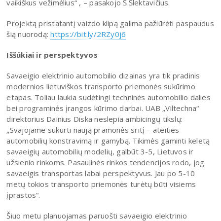
vaikiškus vežimėlius“ , – pasakojo Š.Šlektavičius.
Projektą pristatantį vaizdo klipą galima pažiūrėti paspaudus
šią nuorodą:
https://bit.ly/2RZy0j6
Iššūkiai ir perspektyvos
Savaeigio elektrinio automobilio dizainas yra tik pradinis
modernios lietuviškos transporto priemonės sukūrimo
etapas. Toliau laukia sudėtingi techninės automobilio dalies
bei programinės įrangos kūrimo darbai. UAB „Viltechna“
direktorius Dainius Diska neslepia ambicingų tikslų:
„Svajojame sukurti naują pramonės sritį – ateities
automobilių konstravimą ir gamybą. Tikimės gaminti keletą
savaeigių automobilių modelių, galbūt 3-5, Lietuvos ir
užsienio rinkoms. Pasaulinės rinkos tendencijos rodo, jog
savaeigis transportas labai perspektyvus. Jau po 5-10
metų tokios transporto priemonės turėtų būti visiems
įprastos“.
Šiuo metu planuojamas paruošti savaeigio elektrinio