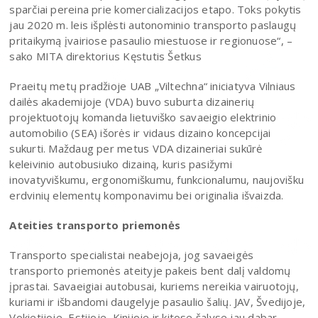
sparčiai pereina prie komercializacijos etapo. Toks pokytis
jau 2020 m. leis išplėsti autonominio transporto paslaugų
pritaikymą įvairiose pasaulio miestuose ir regionuose“, –
sako MITA direktorius Kęstutis Šetkus
Praeitų metų pradžioje UAB „Viltechna“ iniciatyva Vilniaus
dailės akademijoje (VDA) buvo suburta dizainerių
projektuotojų komanda lietuviško savaeigio elektrinio
automobilio (SEA) išorės ir vidaus dizaino koncepcijai
sukurti. Maždaug per metus VDA dizaineriai sukūrė
keleivinio autobusiuko dizainą, kuris pasižymi
inovatyviškumu, ergonomiškumu, funkcionalumu, naujovišku
erdvinių elementų komponavimu bei originalia išvaizda.
Ateities transporto priemonės
Transporto specialistai neabejoja, jog savaeigės
transporto priemonės ateityje pakeis bent dalį valdomų
įprastai. Savaeigiai autobusai, kuriems nereikia vairuotojų,
kuriami ir išbandomi daugelyje pasaulio šalių. JAV, Švedijoje,
Vokietijoje, Estijoje, Kinijoje ir kitose šalyse jau dabar