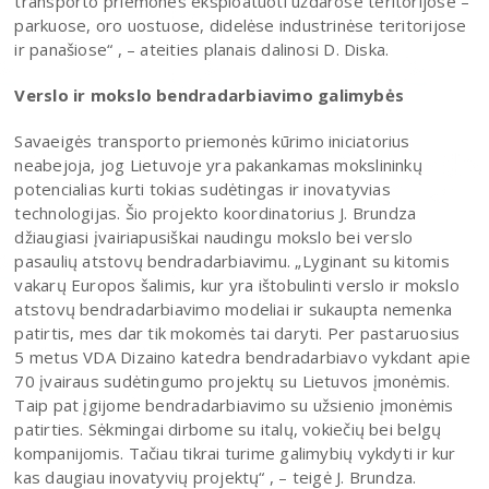
transporto priemones eksploatuoti uždarose teritorijose –
parkuose, oro uostuose, didelėse industrinėse teritorijose
ir panašiose“ , – ateities planais dalinosi D. Diska.
Verslo ir mokslo bendradarbiavimo galimybės
Savaeigės transporto priemonės kūrimo iniciatorius
neabejoja, jog Lietuvoje yra pakankamas mokslininkų
potencialias kurti tokias sudėtingas ir inovatyvias
technologijas. Šio projekto koordinatorius J. Brundza
džiaugiasi įvairiapusiškai naudingu mokslo bei verslo
pasaulių atstovų bendradarbiavimu. „Lyginant su kitomis
vakarų Europos šalimis, kur yra ištobulinti verslo ir mokslo
atstovų bendradarbiavimo modeliai ir sukaupta nemenka
patirtis, mes dar tik mokomės tai daryti. Per pastaruosius
5 metus VDA Dizaino katedra bendradarbiavo vykdant apie
70 įvairaus sudėtingumo projektų su Lietuvos įmonėmis.
Taip pat įgijome bendradarbiavimo su užsienio įmonėmis
patirties. Sėkmingai dirbome su italų, vokiečių bei belgų
kompanijomis. Tačiau tikrai turime galimybių vykdyti ir kur
kas daugiau inovatyvių projektų“ , – teigė J. Brundza.