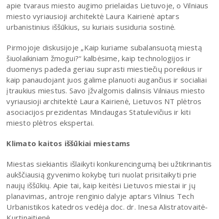
apie tvaraus miesto augimo prielaidas Lietuvoje, o Vilniaus
miesto vyriausioji architektė Laura Kairienė aptars
urbanistinius iššūkius, su kuriais susiduria sostinė.
Pirmojoje diskusijoje „Kaip kuriame subalansuotą miestą
šiuolaikiniam žmogui?“ kalbėsime, kaip technologijos ir
duomenys padeda geriau suprasti miestiečių poreikius ir
kaip panaudojant juos galime planuoti augančius ir socialiai
įtraukius miestus. Savo įžvalgomis dalinsis Vilniaus miesto
vyriausioji architektė Laura Kairienė, Lietuvos NT plėtros
asociacijos prezidentas Mindaugas Statulevičius ir kiti
miesto plėtros ekspertai.
Klimato kaitos iššūkiai miestams
Miestas siekiantis išlaikyti konkurencingumą bei užtikrinantis
aukščiausią gyvenimo kokybę turi nuolat prisitaikyti prie
naujų iššūkių. Apie tai, kaip keitėsi Lietuvos miestai ir jų
planavimas, antroje renginio dalyje aptars Vilnius Tech
Urbanistikos katedros vedėja doc. dr. Inesa Alistratovaitė-
Kurtinaitienė.