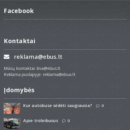
Facebook
Kontaktai
reklama@ebus.lt
Mūsų kontaktai: lina@ebus.lt
Reklama puslapyje: reklama@ebus.lt
Įdomybės
Kur autobuse sėdėti saugiausia?
0
Apie troleibusus
0