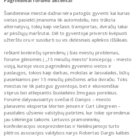
Pagrindiniai forumo akcentai
Šiandieniniai miestai dažnai nėra patogūs gyventi: kai kurias
vietas pasiekti įmanoma tik automobiliu, nes trūksta
alternatyvų, tokių kaip viešasis transportas, dviračių takai
ar pėsčiųjų maršrutai. Dėl to gyventojai priversti kvėpuoti
užterštu oru ir susidurti su vis didesniais aplinkos iššūkiais.
Ieškant konkrečių sprendimų į šias miestų problemas,
forume gilinsimės į „15 minučių miesto“ koncepciją – miesto
viziją, kurioje visos pagrindinės gyvenimo vietos ir
paslaugos, tokios kaip darbas, mokslas ar laisvalaikis, būtų
pasiekiamos per 15 minučių pėsčiomis arba dviračiu. Toks
miestas ne tik patogus gyventojui, bet ir ekonomiškai
stiprus bei atliepiantis šiuolaikinio žmogaus poreikius.
Forume dalyvausiantys svečiai iš Danijos – miesto
planavimo ekspertai Morten Jensen ir Curt Liliegreen –
pasidalins užsienio valstybių patirtimi, kur tokie sprendimai
jau sėkmingai taikomi. Lietuvos pramonininkų
konfederacijos viceprezidentas ir Nekilnojamojo turto
plėtros asociacijos valdybos narys Robertas Dargis kalbės