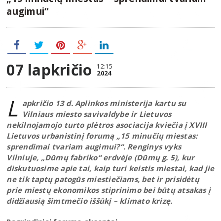
augimui“
07 lapkričio
12:15
2024
L
apkričio 13 d. Aplinkos ministerija kartu su
Vilniaus miesto savivaldybe ir Lietuvos
nekilnojamojo turto plėtros asociacija kviečia į XVIII
Lietuvos urbanistinį forumą „15 minučių miestas:
sprendimai tvariam augimui?“. Renginys vyks
Vilniuje, „Dūmų fabriko“ erdvėje (Dūmų g. 5), kur
diskutuosime apie tai, kaip turi keistis miestai, kad jie
ne tik taptų patogūs miestiečiams, bet ir prisidėtų
prie miestų ekonomikos stiprinimo bei būtų atsakas į
didžiausią šimtmečio iššūkį – klimato krizę.