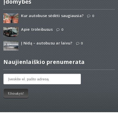
Įdomybės
Kur autobuse sėdėti saugiausia?
0
Apie troleibusus
0
Į Nidą – autobusu ar laivu?
0
Naujienlaiškio prenumerata