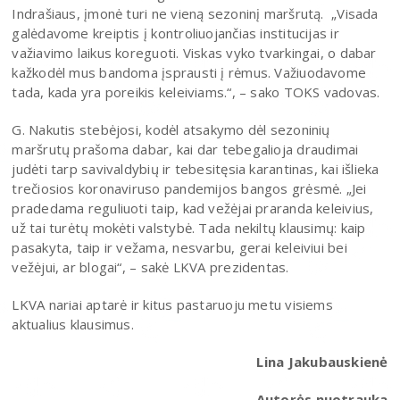
Indrašiaus, įmonė turi ne vieną sezoninį maršrutą. „Visada
galėdavome kreiptis į kontroliuojančias institucijas ir
važiavimo laikus koreguoti. Viskas vyko tvarkingai, o dabar
kažkodėl mus bandoma įsprausti į rėmus. Važiuodavome
tada, kada yra poreikis keleiviams.“, – sako TOKS vadovas.
G. Nakutis stebėjosi, kodėl atsakymo dėl sezoninių
maršrutų prašoma dabar, kai dar tebegalioja draudimai
judėti tarp savivaldybių ir tebesitęsia karantinas, kai išlieka
trečiosios koronaviruso pandemijos bangos grėsmė. „Jei
pradedama reguliuoti taip, kad vežėjai praranda keleivius,
už tai turėtų mokėti valstybė. Tada nekiltų klausimų: kaip
pasakyta, taip ir vežama, nesvarbu, gerai keleiviui bei
vežėjui, ar blogai“, – sakė LKVA prezidentas.
LKVA nariai aptarė ir kitus pastaruoju metu visiems
aktualius klausimus.
Lina Jakubauskienė
Autorės nuotrauka