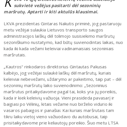
K
sukvietė vežėjus pasitarti dėl sezoninių
maršrutų. Aptarti ir kiti aktulūs klausimai.
LKVA prezidentas Gintaras Nakutis priminė, jog pastaruoju
metu vežėjai sulaukia Lietuvos transporto saugos
administracijos laiškų dėl tolimojo susisiekimo maršrutų
sezoniškumo nustatymo, kad būtų suvienodintas laikas, nuo
kada iki kada vežami keleiviai vadinamaisiais sezoniniais
maršrutais.
„Kautros“ rinkodaros direktorius Gintautas Pakusas
kalbėjo, jog vežėjai sulaukė laiškų dėl maršrutų, kuriais
keleiviai nebevežami, uždarymo ar pakeitimo, taip pat – dėl
sezoninių maršrutų laiko suvienodinimo: „Sezoninius
maršrutus pritaikydavome pagal tai, koks yra jų poreikis,
kada ir kiek keleivių važiuoja. Vieni prasideda pavasarį ir
baigiasi po Vėlinių, kitais vežame nuo birželio vidurio iki
vasaros pabaigos ir panašiai. Kai kuriais maršrutais tam
tikru laiku vietoj vieno važiuodavo du autobusai, taip
prisitaikydavome prie keliautojų poreikio. Šiuo metu LTSA