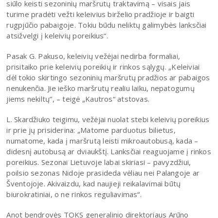
siūlo keisti sezoninių maršrutų traktavimą – visais jais
turime pradėti vežti keleivius birželio pradžioje ir baigti
rugpjūčio pabaigoje. Tokiu būdu neliktų galimybės lanksčiai
atsižvelgi į keleivių poreikius“.
Pasak G. Pakuso, keleivių vežėjai nedirba formaliai,
prisitaiko prie keleivių poreikių ir rinkos sąlygų. „Keleiviai
dėl tokio skirtingo sezoninių maršrutų pradžios ar pabaigos
nenukenčia. Jie ieško maršrutų realiu laiku, nepatogumų
jiems nekiltų“, – teigė „Kautros“ atstovas.
L. Skardžiuko teigimu, vežėjai nuolat stebi keleivių poreikius
ir prie jų prisiderina: „Matome parduotus bilietus,
numatome, kada į maršrutą leisti mikroautobusą, kada –
didesnį autobusą ar dviaukštį. Lanksčiai reaguojame į rinkos
poreikius. Sezonai Lietuvoje labai skiriasi – pavyzdžiui,
poilsio sezonas Nidoje prasideda vėliau nei Palangoje ar
Šventojoje. Akivaizdu, kad naujieji reikalavimai būtų
biurokratiniai, o ne rinkos reguliavimas“.
Anot bendrovės TOKS generalinio direktoriaus Arūno