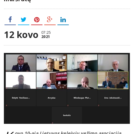
12 kovo
07:25
2021
ovo 10-ąją Lietuvos keleivių vežimo asociacija