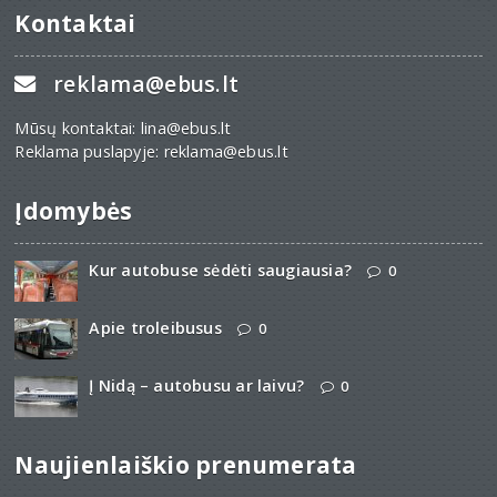
Kontaktai
reklama@ebus.lt
Mūsų kontaktai: lina@ebus.lt
Reklama puslapyje: reklama@ebus.lt
Įdomybės
Kur autobuse sėdėti saugiausia?
0
Apie troleibusus
0
Į Nidą – autobusu ar laivu?
0
Naujienlaiškio prenumerata