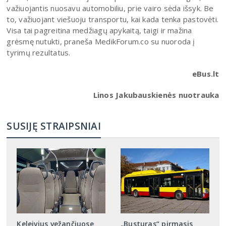
važiuojantis nuosavu automobiliu, prie vairo sėda išsyk. Be
to, važiuojant viešuoju transportu, kai kada tenka pastovėti.
Visa tai pagreitina medžiagų apykaitą, taigi ir mažina
grėsmę nutukti, praneša MedikForum.со su nuoroda į
tyrimų rezultatus.
eBus.lt
Linos Jakubauskienės nuotrauka
SUSIJĘ STRAIPSNIAI
Keleivius vežančiuose
„Busturas“ pirmasis