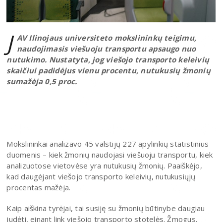
J
AV Ilinojaus universiteto mokslininkų teigimu,
naudojimasis viešuoju transportu apsaugo nuo
nutukimo. Nustatyta, jog viešojo transporto keleivių
skaičiui padidėjus vienu procentu, nutukusių žmonių
sumažėja 0,5 proc.
Mokslininkai analizavo 45 valstijų 227 apylinkių statistinius
duomenis – kiek žmonių naudojasi viešuoju transportu, kiek
analizuotose vietovėse yra nutukusių žmonių. Paaiškėjo,
kad daugėjant viešojo transporto keleivių, nutukusiųjų
procentas mažėja.
Kaip aiškina tyrėjai, tai susiję su žmonių būtinybe daugiau
judėti, einant link viešojo transporto stotelės. Žmogus,