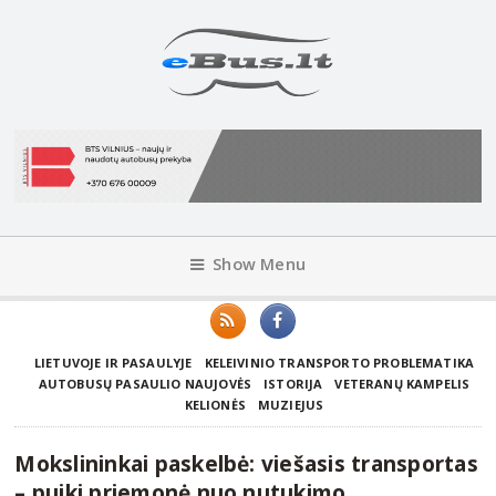
Show Menu
LIETUVOJE IR PASAULYJE
KELEIVINIO TRANSPORTO PROBLEMATIKA
AUTOBUSŲ PASAULIO NAUJOVĖS
ISTORIJA
VETERANŲ KAMPELIS
KELIONĖS
MUZIEJUS
Mokslininkai paskelbė: viešasis transportas
– puiki priemonė nuo nutukimo